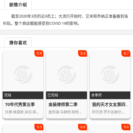
剧情介绍
截至2020年3月的云9员工；大流行开始时，艾米和乔纳正准备搬到洛
杉矶。整个商店都能感受到COVID 19的影响。
猜你喜欢
8.9
8.4
8.7
完结
已完结
本季终
70年代秀第五季
金装律师第二季
我的天才女友第四季
托弗·格雷斯,米拉·库尼斯,阿什顿·库…
盖布瑞·马赫特,帕特里克·J·亚当斯,…
阿尔芭·罗尔瓦赫尔,艾琳·马伊奥里诺…
9.3
8.6
9.6