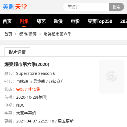
美剧
天堂
搜索
首页
剧集
综艺
动漫
电影
豆瓣Top250
20
首页
都市/情感
爆笑超市第六季
影片详情
爆笑超市第六季(2020)
原名：
Superstore Season 6
别名：
百味超市 最终季 / 超级商店
状态：
完结 / 共15集
首播：
2020-10-29(美国)
电视：
NBC
字幕：
大家字幕组
更新：
2021-04-07 22:29:18 / 周五更新