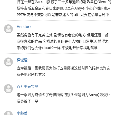
旧在一起在Garrett播报了二十多年通知的喇叭里在Glenn的
斯特吉斯五金店和春日家庭BBQ里在Amy不小心穿插的蜜月
PPT里变与不变都可以是非常迷人的词汇只要在情景喜剧中
Herstorx
虽然角色有不完美之处 剧情也有老套的地方 但是还是一部
我很喜欢的作品 它描述的真的是小人物的日常生活 希望未
来的我们也会像cloud9一样 平淡地开始幸福地落幕
橙诚澄
应为最后一集我愿意为他打五星感谢这段时间的陪伴也许这
就是肥皂剧的意义
百万美元宝贝
这一季因为疫情少了奇怪顾客的镜头但是因为Amy的滚蛋让
我多给了一星
小邮差