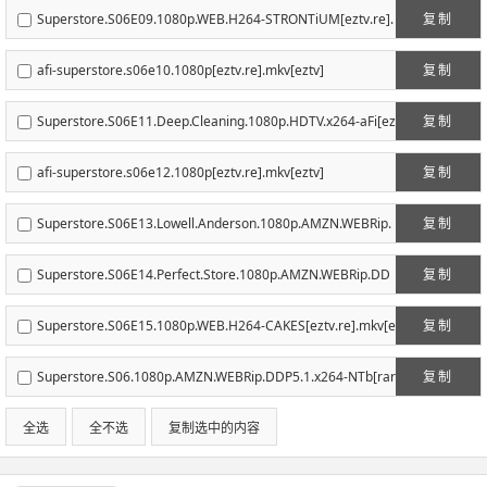
Superstore.S06E09.1080p.WEB.H264-STRONTiUM[eztv.re].
复制
mkv[eztv]
afi-superstore.s06e10.1080p[eztv.re].mkv[eztv]
复制
Superstore.S06E11.Deep.Cleaning.1080p.HDTV.x264-aFi[ez
复制
tv.re].mkv[eztv]
afi-superstore.s06e12.1080p[eztv.re].mkv[eztv]
复制
Superstore.S06E13.Lowell.Anderson.1080p.AMZN.WEBRip.
复制
DDP5.1.x264-NTb[eztv.re].mkv[eztv]
Superstore.S06E14.Perfect.Store.1080p.AMZN.WEBRip.DD
复制
P5.1.x264-NTb[eztv.re].mkv[eztv]
Superstore.S06E15.1080p.WEB.H264-CAKES[eztv.re].mkv[e
复制
ztv]
Superstore.S06.1080p.AMZN.WEBRip.DDP5.1.x264-NTb[rar
复制
tv]
全选
全不选
复制选中的内容