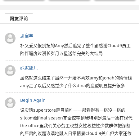
网友评论
思宿羊
补又爱又恨别扭的Amy然后追完了整个剧感谢Cloud9员工
陪伴喔度过漫长岁月五星送给完美的大结局
妮妮娜儿
居然就这么结束了虽然一开始不喜欢amy和jonah的感情线
amy走了以后又感觉少了什么dina的造型明显提升很多
Begin Again
说实话superstore是目前唯一一部看得有一搭没一搭的
sitcom但final season完全惊艳到我特别是最后一集在现代
the office里我们关心劳工权益女性权益性少数群体把深刻
的严肃的议题诙谐地融入日常情景Cloud 9关店但大家还依