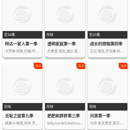
至34集
完结
至20集
阿达一家人第一季
透明家庭第一季
成长的烦恼第四季
卡罗琳·琼斯,约翰·阿斯廷,泰德·卡西…
杰弗里·塔伯,盖比·霍夫曼,艾米·兰德…
艾伦·锡克,乔安娜·科恩斯,柯克·卡梅…
9.6
8.2
8.0
完结
完结
完结
无耻之徒第九季
肥肥和胖胖第三季
问答第一季
威廉·H·梅西,埃米·罗森,伊森·卡特…
Billy,Gardell,Melissa,McCarthy,Swoos…
马修·麦克费登,麦克·辛,茜安·克利福…