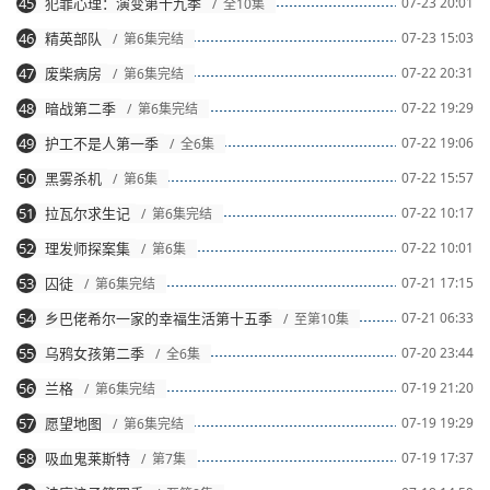
45
犯罪心理：演变第十九季
07-23 20:01
/ 全10集
46
精英部队
07-23 15:03
/ 第6集完结
47
废柴病房
07-22 20:31
/ 第6集完结
48
暗战第二季
07-22 19:29
/ 第6集完结
49
护工不是人第一季
07-22 19:06
/ 全6集
50
黑雾杀机
07-22 15:57
/ 第6集
51
拉瓦尔求生记
07-22 10:17
/ 第6集完结
52
理发师探案集
07-22 10:01
/ 第6集
53
囚徒
07-21 17:15
/ 第6集完结
54
乡巴佬希尔一家的幸福生活第十五季
07-21 06:33
/ 至第10集
55
乌鸦女孩第二季
07-20 23:44
/ 全6集
56
兰格
07-19 21:20
/ 第6集完结
57
愿望地图
07-19 19:29
/ 第6集完结
58
吸血鬼莱斯特
07-19 17:37
/ 第7集