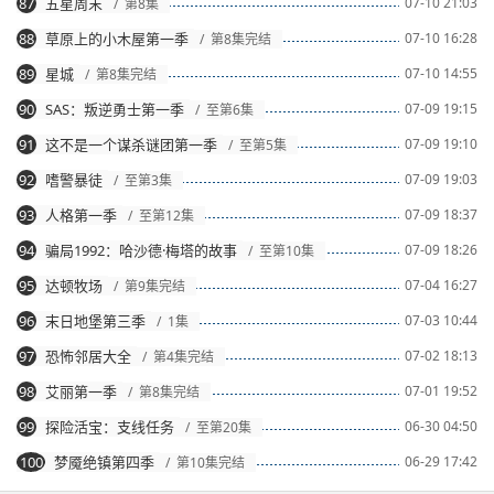
87
五星周末
07-10 21:03
/ 第8集
88
草原上的小木屋第一季
07-10 16:28
/ 第8集完结
89
星城
07-10 14:55
/ 第8集完结
90
SAS：叛逆勇士第一季
07-09 19:15
/ 至第6集
91
这不是一个谋杀谜团第一季
07-09 19:10
/ 至第5集
92
嗜警暴徒
07-09 19:03
/ 至第3集
93
人格第一季
07-09 18:37
/ 至第12集
94
骗局1992：哈沙德·梅塔的故事
07-09 18:26
/ 至第10集
95
达顿牧场
07-04 16:27
/ 第9集完结
96
末日地堡第三季
07-03 10:44
/ 1集
97
恐怖邻居大全
07-02 18:13
/ 第4集完结
98
艾丽第一季
07-01 19:52
/ 第8集完结
99
探险活宝：支线任务
06-30 04:50
/ 至第20集
100
梦魇绝镇第四季
06-29 17:42
/ 第10集完结