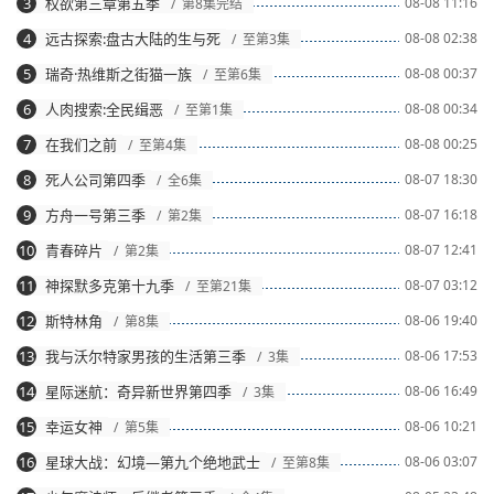
3
权欲第三章第五季
08-08 11:16
/ 第8集完结
4
远古探索:盘古大陆的生与死
08-08 02:38
/ 至第3集
5
瑞奇·热维斯之街猫一族
08-08 00:37
/ 至第6集
6
人肉搜索:全民缉恶
08-08 00:34
/ 至第1集
7
在我们之前
08-08 00:25
/ 至第4集
8
死人公司第四季
08-07 18:30
/ 全6集
9
方舟一号第三季
08-07 16:18
/ 第2集
10
青春碎片
08-07 12:41
/ 第2集
11
神探默多克第十九季
08-07 03:12
/ 至第21集
12
斯特林角
08-06 19:40
/ 第8集
13
我与沃尔特家男孩的生活第三季
08-06 17:53
/ 3集
14
星际迷航：奇异新世界第四季
08-06 16:49
/ 3集
15
幸运女神
08-06 10:21
/ 第5集
16
星球大战：幻境—第九个绝地武士
08-06 03:07
/ 至第8集