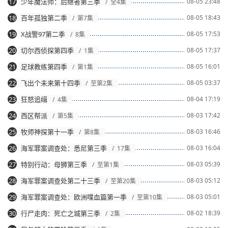
17
少年魔法师：后继者第三季
08-05 23:48
/ 全4集
18
百年孤独第二季
08-05 18:43
/ 第7集
19
X战警97第二季
08-05 17:53
/ 8集
20
切尔西侦探第四季
08-05 17:37
/ 1集
21
足球教练第四季
08-05 16:01
/ 第1集
22
飞出个未来第十四季
08-05 03:37
/ 至第2集
23
狂怒追缉
08-04 17:19
/ 4集
24
西区帮派
08-03 17:42
/ 第5集
25
牧师神探第十一季
08-03 16:46
/ 第8集
26
海军罪案调查处：悉尼第三季
08-03 16:04
/ 17集
27
特别行动：母狮第三季
08-03 05:39
/ 至第1集
28
海军罪案调查处第二十三季
08-03 05:12
/ 至第20集
29
海军罪案调查处：欧洲喋血篇第一季
08-03 05:01
/ 至第10集
30
行尸走肉：死亡之城第三季
08-02 18:39
/ 2集