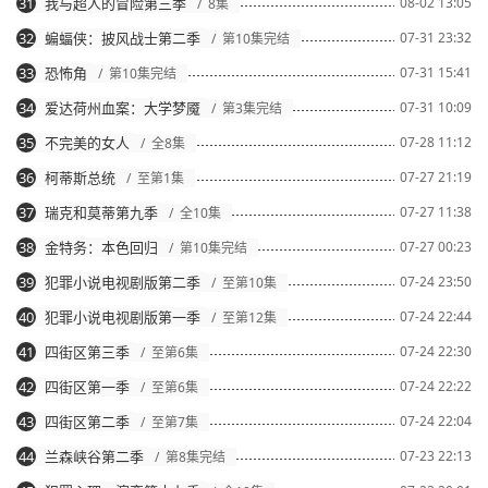
31
我与超人的冒险第三季
08-02 13:05
/ 8集
32
蝙蝠侠：披风战士第二季
07-31 23:32
/ 第10集完结
33
恐怖角
07-31 15:41
/ 第10集完结
34
爱达荷州血案：大学梦魇
07-31 10:09
/ 第3集完结
35
不完美的女人
07-28 11:12
/ 全8集
36
柯蒂斯总统
07-27 21:19
/ 至第1集
37
瑞克和莫蒂第九季
07-27 11:38
/ 全10集
38
金特务：本色回归
07-27 00:23
/ 第10集完结
39
犯罪小说电视剧版第二季
07-24 23:50
/ 至第10集
40
犯罪小说电视剧版第一季
07-24 22:44
/ 至第12集
41
四街区第三季
07-24 22:30
/ 至第6集
42
四街区第一季
07-24 22:22
/ 至第6集
43
四街区第二季
07-24 22:04
/ 至第7集
44
兰森峡谷第二季
07-23 22:13
/ 第8集完结