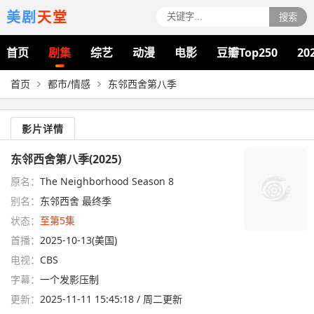
美剧
天堂
搜索
首页
剧集
综艺
动漫
电影
豆瓣Top250
20
首页
都市/情感
东邻西舍第八季
影片详情
东邻西舍第八季(2025)
原名：
The Neighborhood Season 8
别名：
东邻西舍 最终季
状态：
至第5集
首播：
2025-10-13(美国)
电视：
CBS
字幕：
一个发影压制
更新：
2025-11-11 15:45:18 / 周二更新