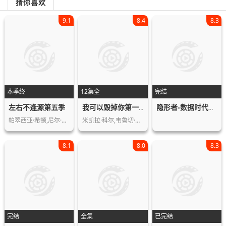
猜你喜欢
9.1
8.4
8.3
本季终
12集全
完结
左右不逢源第五季
我可以毁掉你第一季
隐形者-数据时代打工人第一季
帕翠西亚·希顿,尼尔·弗林,查利·麦克…
米凯拉·科尔,韦鲁切·欧皮亚,帕帕·厄…
8.1
8.0
8.3
完结
全集
已完结