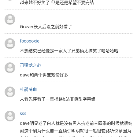
越来越不好笑了 但是还是希望不要完结
Grover长大后没之前好看了
foooooxie
不想结束已经像是一家人了兄弟俩太搞笑了哈哈哈哈
迅猛龙之心
dave和两个男宝戏份好多
杜鹃啼血
未看先评看了一集指路b站非典型字幕组
sss
dave明显老了白人就是没有黑人抗老前三四季的时候就很纳
闷这个剧为什么能一直续订明明就很一般很套路听说是因为