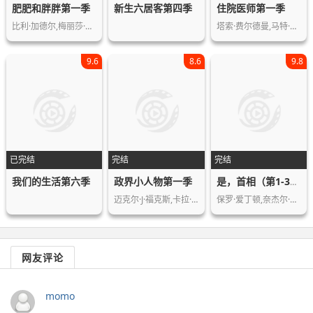
肥肥和胖胖第一季
新生六居客第四季
住院医师第一季
比利·加德尔,梅丽莎·麦卡西,斯薇兹·…
塔索·费尔德曼,马特·朱克瑞,艾米丽·…
9.6
8.6
9.8
已完结
完结
完结
我们的生活第六季
政界小人物第一季
是，首相（第1-3季1986版）
迈克尔·J·福克斯,卡拉·古奇诺
保罗·爱丁顿,奈杰尔·霍桑,德里克·福…
网友评论
momo