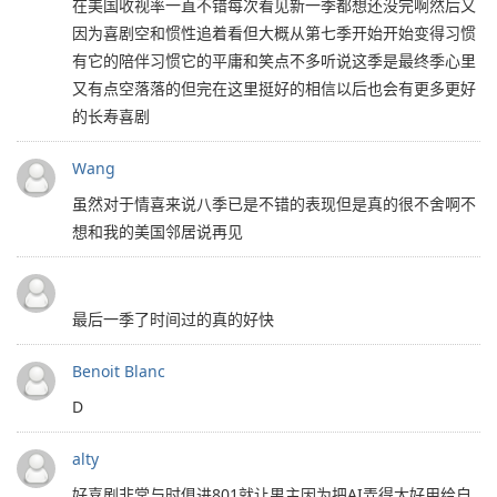
在美国收视率一直不错每次看见新一季都想还没完啊然后又
因为喜剧空和惯性追着看但大概从第七季开始开始变得习惯
有它的陪伴习惯它的平庸和笑点不多听说这季是最终季心里
又有点空落落的但完在这里挺好的相信以后也会有更多更好
的长寿喜剧
Wang
虽然对于情喜来说八季已是不错的表现但是真的很不舍啊不
想和我的美国邻居说再见
最后一季了时间过的真的好快
Benoit Blanc
D
alty
好喜剧非常与时俱进801就让男主因为把AI弄得太好用给自