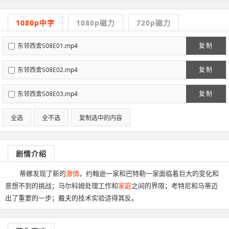
1080p中字
1080p磁力
720p磁力
东邻西舍S08E01.mp4
复制
东邻西舍S08E02.mp4
复制
东邻西舍S08E03.mp4
复制
全选
全不选
复制选中的内容
剧情介绍
蒂娜发现了新的
激情
，约翰逊一家和巴特勒一家面临着巨大的变化和
意想不到的挑战；马尔科姆处理工作和
家庭
之间的界限；考特尼和马蒂迈
出了重要的一步；戴夫的技术实验适得其反。