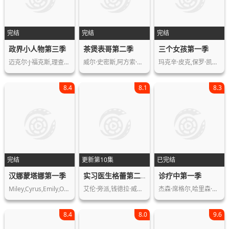
完结
完结
完结
政界小人物第三季
茶煲表哥第二季
三个女孩第一季
迈克尔·J·福克斯,理查德·坎德,阿兰…
威尔·史密斯,阿方索·李贝罗,塔缇娜·…
玛克辛·皮克,保罗·凯耶,吉尔·哈弗本…
8.4
8.1
8.3
完结
更新第10集
已完结
汉娜蒙塔娜第一季
诊疗中第一季
实习医生格蕾第二十季
Miley,Cyrus,Emily,Osment,Jason,Earle…
艾伦·旁派,钱德拉·威尔森,小詹姆斯·…
杰森·席格尔,哈里森·福特,杰西卡·威…
8.4
8.0
9.6