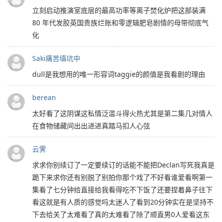
立刻启动推演室底层的最高功率等离子焚化炉把这部装满
80 年代发胶英国贵族烂账和零逻辑肥皂剧情的母带彻底气
化
Saki痛苦填坑中
dull是我想用的唯一形容词taggie的颜值是我看剧的理由
berean
太好看了这阴谋这私情泛滥斗得火热尤其是第二集几对情人
在食物储藏间出出进进真踏马扣人心弦
云霁
求求你别续订了一定要续订的话能不能把Declan写死我真是
跪下来求你还有别脱了别拍你那个戏了不好看谁爱看啊第一
集看了七分钟给直接给我看得吃不下饭了还要捏着鼻子往下
看这就是有人质的感觉吗太迷人了看到20分钟实在是坚持不
下去给关了太难看了真的太难看了除了顺直男0人爱看这东