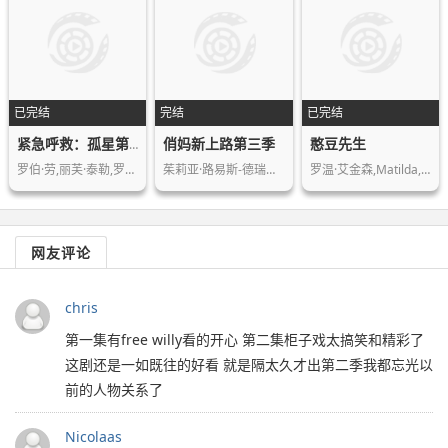
已完结
完结
已完结
俏妈新上路第三季
憨豆先生
紧急呼救：孤星第一季
罗伯·劳,丽芙·泰勒,罗南·鲁宾斯坦,…
茱莉亚·路易斯-德瑞弗斯,克拉克·格雷…
罗温·艾金森,Matilda,Ziegler,R…
网友评论
chris
第一集有free willy看的开心 第二集柜子戏太搞笑和精彩了
这剧还是一如既往的好看 就是隔太久才出第二季我都忘光以
前的人物关系了
Nicolaas