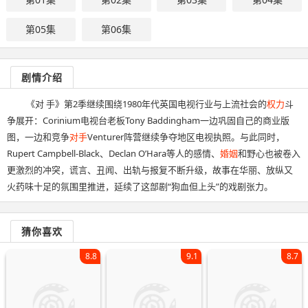
第05集
第06集
剧情介绍
《对 手》第2季继续围绕1980年代英国电视行业与上流社会的
权力
斗
争展开：Corinium电视台老板Tony Baddingham一边巩固自己的商业版
图，一边和竞争
对手
Venturer阵营继续争夺地区电视执照。与此同时，
Rupert Campbell-Black、Declan O’Hara等人的感情、
婚姻
和野心也被卷入
更激烈的冲突，谎言、丑闻、出轨与报复不断升级，故事在华丽、放纵又
火药味十足的氛围里推进，延续了这部剧“狗血但上头”的戏剧张力。
猜你喜欢
8.8
9.1
8.7