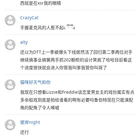
西就是在xsr我的眼睛
CrazyCat
手握麦克风的人惹不起૮ ྀི ྀིა
alty
还以为DTT上一季被爆头下线居然活了回归第二季两位对手
继续搞事业搞簧两手抓202橱柜的设计笑疯了哈哈目前看这
个进度很快就会进入你管我叫爹我管你叫哥了
猫咪好天气和你
我现在只想看Lizzie和Freddie谈恋爱男女主的戏份属实有点
多余船戏到底是拍给谁看的啊有必要吗鲁伯特现在只能演配
角的配角了令人唏嘘
彼岸night
还行