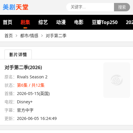
美剧
天堂
搜索
首页
剧集
综艺
动漫
电影
豆瓣Top250
20
首页
都市/情感
对手第二季
影片详情
对手第二季(2026)
原名：
Rivals Season 2
状态：
第6集 / 共12集
首播：
2026-05-15(英国)
电视：
Disney+
字幕：
官方中字
更新：
2026-06-05 16:24:49