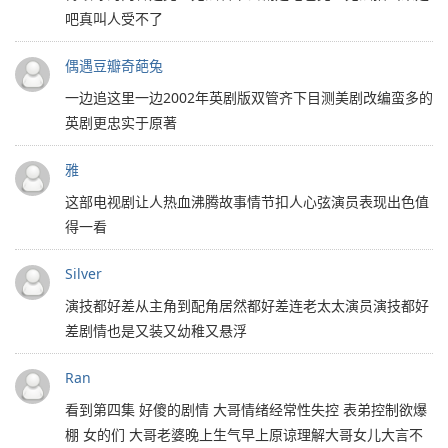
吧真叫人受不了
偶遇豆瓣奇葩兔
一边追这里一边2002年英剧版双管齐下目测美剧改编蛮多的
英剧更忠实于原著
雅
这部电视剧让人热血沸腾故事情节扣人心弦演员表现出色值
得一看
Silver
演技都好差从主角到配角居然都好差连老太太演员演技都好
差剧情也是又装又幼稚又悬浮
Ran
看到第四集 好傻的剧情 大哥情绪经常性失控 表弟控制欲爆
棚 女的们 大哥老婆晚上生气早上原谅理解大哥女儿大言不