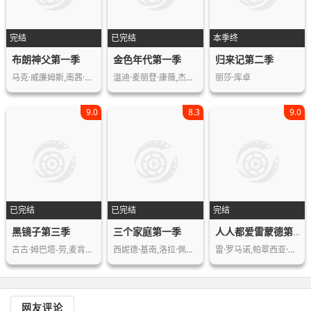
完结
已完结
本季终
布朗神父第一季
金色年代第一季
归来记第二季
马克·威廉姆斯,南茜·卡罗尔,索查·库…
温迪·麦丽登·康薇,杰夫·格尔林,Ge…
丽莎·库卓
9.0
8.3
9.0
已完结
已完结
完结
黑镜子第三季
三个家庭第一季
人人都爱雷蒙德第七季
古古·姆巴塔-劳,麦肯兹·戴维斯,布莱…
西妮德·基南,洛拉·佩蒂克鲁,艾米·詹…
雷·罗马诺,帕翠西亚·希顿,布拉德·加…
网友评论