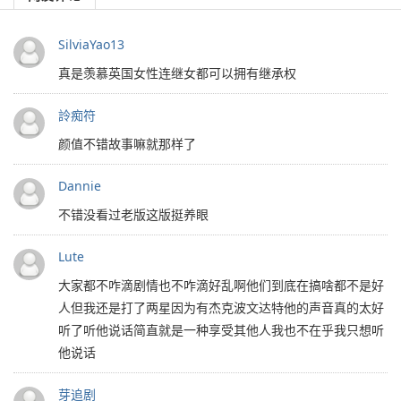
SilviaYao13
真是羡慕英国女性连继女都可以拥有继承权
詅痴符
颜值不错故事嘛就那样了
Dannie
不错没看过老版这版挺养眼
Lute
大家都不咋滴剧情也不咋滴好乱啊他们到底在搞啥都不是好
人但我还是打了两星因为有杰克波文达特他的声音真的太好
听了听他说话简直就是一种享受其他人我也不在乎我只想听
他说话
芽追剧