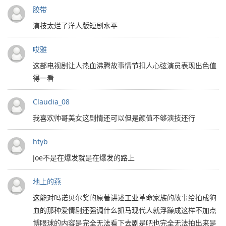
胶带
演技太烂了洋人版短剧水平
哎雅
这部电视剧让人热血沸腾故事情节扣人心弦演员表现出色值
得一看
Claudia_08
我喜欢帅哥美女这剧情还可以但是颜值不够演技还行
htyb
Joe不是在爆发就是在爆发的路上
地上的燕
这能对吗诺贝尔奖的原著讲述工业革命家族的故事给拍成狗
血的那种爱情剧还强调什么抓马现代人就浮躁成这样不加点
博眼球的内容是完全无法看下去剧是吧也完全无法拍出来是