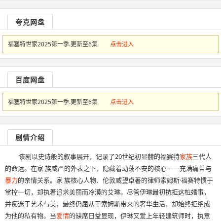
夸克网盘
福塞特世家2025第一季.更新至6集
点击进入
百度网盘
福塞特世家2025第一季.更新至6集
点击进入
剧情介绍
该剧以史诗般的叙事展开，记录了20世纪初显赫的福赛特
家族
三代人
的命运。在家 族威严的外表之下，隐藏着动荡不安的核心——充满痛苦与
暴力
的亲情关系。家 族核心人物、伦敦威望卓著的律师索姆斯·福赛特惯于
掌控一切，却执着追求美丽而冷漠的艾琳。尽管伊琳最初抗拒这桩婚事，
并痴迷于艺术与美，最终仍屈从于索姆斯带来的奢华生活，却始终拒绝成
为他的私有物。当
爱情
的缺席日益显现，伊琳又爱上年轻建筑师时，执意