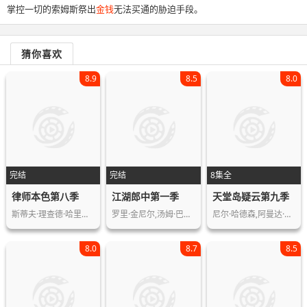
掌控一切的索姆斯祭出
金钱
无法买通的胁迫手段。
猜你喜欢
8.9
8.5
8.0
完结
完结
8集全
律师本色第八季
江湖郎中第一季
天堂岛疑云第九季
斯蒂夫·理查德·哈里斯,卡穆琳·曼海…
罗里·金尼尔,汤姆·巴斯登,马修·贝恩…
尼尔·哈德森,阿曼达·哈尔,阿道·欧汉…
8.0
8.7
8.5