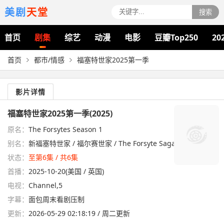
美剧
天堂
搜索
首页
剧集
综艺
动漫
电影
豆瓣Top250
20
首页
都市/情感
福塞特世家2025第一季
影片详情
福塞特世家2025第一季(2025)
原名：
The Forsytes Season 1
别名：
新福塞特世家 / 福尔赛世家 / The Forsyte Saga
状态：
至第6集 / 共6集
首播：
2025-10-20(美国 / 英国)
电视：
Channel,5
字幕：
面包周末看剧压制
更新：
2026-05-29 02:18:19 / 周二更新