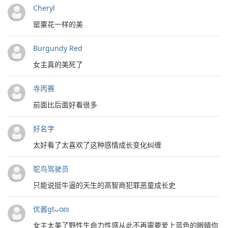
Cheryl
罂粟花一样的美
Burgundy Red
女主真的美死了
寺丙赛
前面比后面好看很多
好名字
太好看了太喜欢了这种感情成长变化纠缠
鸵鸟驾驶员
只能说挺牛逼的天生的高智商犯罪恶童成长史
优酱gtᴗoಣ
女主太美了野性生命力性感从此不再需要爱上蓝色的眼睛你