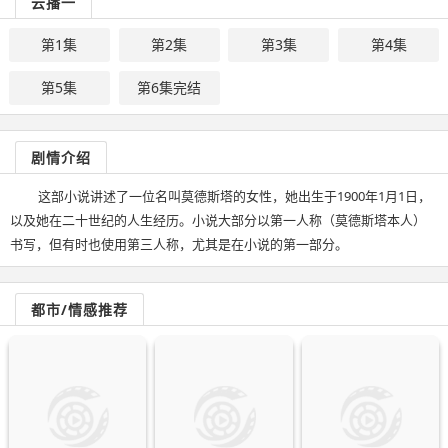
云播一
第1集
第2集
第3集
第4集
第5集
第6集完结
剧情介绍
这部小说讲述了一位名叫莫德斯塔的女性，她出生于1900年1月1日，
以及她在二十世纪的人生经历。小说大部分以第一人称（莫德斯塔本人）
书写，但有时也使用第三人称，尤其是在小说的第一部分。
都市/情感推荐