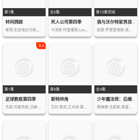
第1集
全6集
第10集完结
林间鸽踪
死人公司第四季
我与沃尔特家男孩的生活第三季
崔茜·史皮瑞达可斯,库珀·利维,瑞恩·…
卡洛斯·阿雷塞斯,Laura,Caballer…
妮基·罗德里格斯,诺亚·拉朗德,阿什比…
8.4
第1集
第8集
全4集
足球教练第四季
斯特林角
少年魔法师：后继者第三季
杰森·苏戴奇斯,汉娜·沃丁厄姆,朱诺·…
艾拉·鲁宾,艾米丽·霍菲尔,基恩·鲁法…
赛琳娜·戈麦斯,格雷格·萨克因