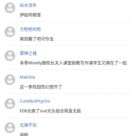
似水流年
伊娃阿穆里
方枪枪的枪
爽到癫了吧可伶虫
雷神之锤
本季Moody跟校长夫人课堂助教写作课学生又搞在了一起
Matilda
这一季校园性幻想齐了
CuteButPsycho
E08太搞了sue光头组合简直无敌
无辣不欢
闹剧