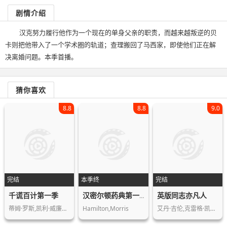
剧情介绍
汉克努力履行他作为一个现在的单身父亲的职责，而越来越叛逆的贝
卡则把他带入了一个学术圈的轨道；查理搬回了马西家，即使他们正在解
决离婚问题。本季首播。
猜你喜欢
8.8
8.8
9.0
完结
本季终
完结
千谎百计第一季
英版同志亦凡人
汉密尔顿药典第一季
蒂姆·罗斯,凯利·威廉姆斯,莫妮卡·雷…
Hamilton,Morris
艾丹·吉伦,克雷格·凯利,查理·汉纳姆…