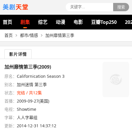
美剧
天堂
搜索
首页
剧集
综艺
动漫
电影
豆瓣Top250
20
首页
都市/情感
加州靡情第三季
影片详情
加州靡情第三季(2009)
原名：
Californication Season 3
别名：
加州迷情 第三季
状态：
完结 / 共12集
首播：
2009-09-27(美国)
电视：
Showtime
字幕：
人人字幕组
更新：
2014-12-31 14:37:12