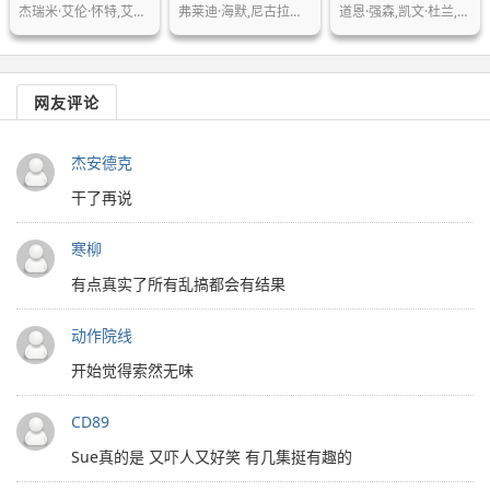
杰瑞米·艾伦·怀特,艾邦·摩斯-巴克拉…
弗莱迪·海默,尼古拉斯·冈萨雷斯,安东…
道恩·强森,凯文·杜兰,阿莉尔·凯贝尔…
网友评论
杰安德克
干了再说
寒柳
有点真实了所有乱搞都会有结果
动作院线
开始觉得索然无味
CD89
Sue真的是 又吓人又好笑 有几集挺有趣的