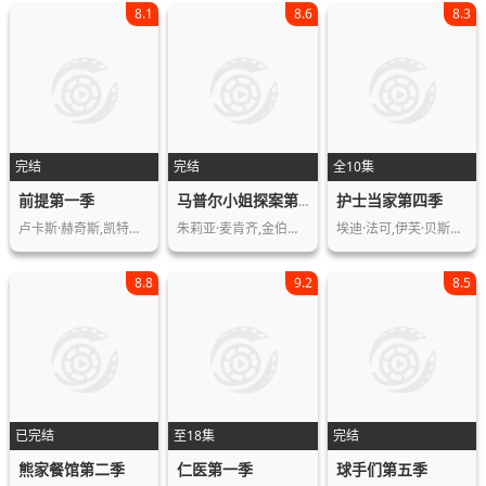
8.1
8.6
8.3
完结
完结
全10集
前提第一季
护士当家第四季
马普尔小姐探案第六季
卢卡斯·赫奇斯,凯特琳·德弗,小奥谢拉…
朱莉亚·麦肯齐,金伯莉·尼克松,马丁·…
埃迪·法可,伊芙·贝斯特,Merritt,…
8.8
9.2
8.5
已完结
至18集
完结
熊家餐馆第二季
仁医第一季
球手们第五季