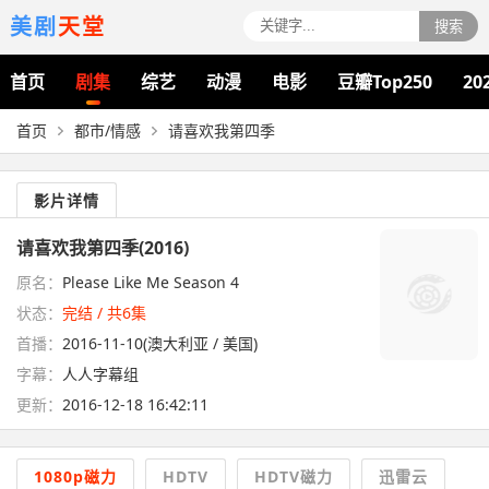
美剧
天堂
搜索
首页
剧集
综艺
动漫
电影
豆瓣Top250
20
首页
都市/情感
请喜欢我第四季
影片详情
请喜欢我第四季(2016)
原名：
Please Like Me Season 4
状态：
完结 / 共6集
首播：
2016-11-10(澳大利亚 / 美国)
字幕：
人人字幕组
更新：
2016-12-18 16:42:11
1080p磁力
HDTV
HDTV磁力
迅雷云