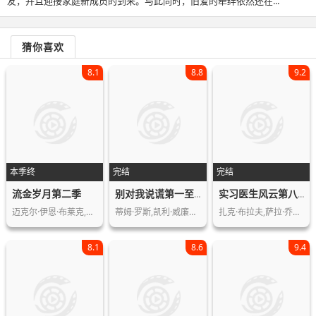
友，并且迎接家庭新成员的到来。与此同时，旧爱的牵绊依然还在...
猜你喜欢
8.1
8.8
9.2
本季终
完结
完结
流金岁月第二季
别对我说谎第一至三季
实习医生风云第八季
迈克尔·伊恩·布莱克,帕姬·布鲁斯特…
蒂姆·罗斯,凯利·威廉姆斯,莫妮卡·雷…
扎克·布拉夫,萨拉·乔克,唐纳德·法森…
8.1
8.6
9.4