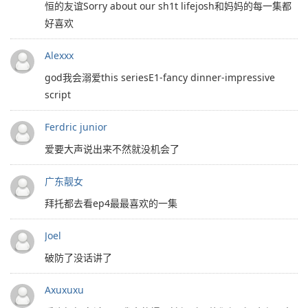
恒的友谊Sorry about our sh1t lifejosh和妈妈的每一集都
好喜欢
Alexxx
god我会溺爱this seriesE1-fancy dinner-impressive
script
Ferdric junior
爱要大声说出来不然就没机会了
广东靓女
拜托都去看ep4最最喜欢的一集
Joel
破防了没话讲了
Axuxuxu