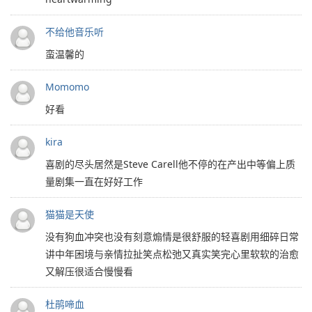
不给他音乐听
蛮温馨的
Momomo
好看
kira
喜剧的尽头居然是Steve Carell他不停的在产出中等偏上质
量剧集一直在好好工作
猫猫是天使
没有狗血冲突也没有刻意煽情是很舒服的轻喜剧用细碎日常
讲中年困境与亲情拉扯笑点松弛又真实笑完心里软软的治愈
又解压很适合慢慢看
杜鹃啼血