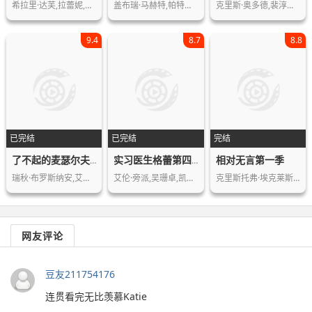
希拉里·达芙,拉蕾妮,亚当·兰伯格
盖布瑞·马赫特,帕特里克·J·亚当斯,…
克里斯·奥多德,裴淳华,布莱丹·格里森…
9.4
8.7
8.8
已完结
已完结
完结
相对无言第一季
了不起的麦瑟尔夫人第五季
实习医生格蕾第四季
瑞秋·布罗斯纳安,艾利克斯·布斯汀,迈…
艾伦·旁派,吴珊卓,凯瑟琳·海格尔
克里斯托弗·埃克莱斯顿,李·恩格里比…
网友评论
豆友211754176
连贯看完无比羡慕Katie