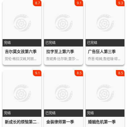
8.7
9.1
9.3
完结
已完结
已完结
吉尔莫女孩第六季
拉字至上第六季
广告狂人第三季
劳伦·格拉汉姆,阿丽克西斯·布莱德尔…
詹妮弗·比尔斯,蕾莎·海利,劳蕾尔·霍…
乔恩·哈姆,詹纽瑞·琼斯,伊丽莎白·莫…
9.1
8.5
8.5
完结
已完结
完结
金装律师第一季
婚姻危机第一季
新成长的烦恼第二季