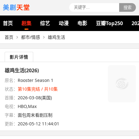
美剧
天堂
搜索
首页
剧集
综艺
动漫
电影
豆瓣Top250
20
首页
都市/情感
雄鸡生活
影片详情
雄鸡生活(2026)
原名：
Rooster Season 1
状态：
第10集完结 / 共10集
首播：
2026-03-08(美国)
电视：
HBO,Max
字幕：
面包周末看剧压制
更新：
2026-05-12 11:44:01