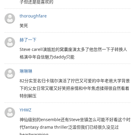
子但还是挺喜欢的
thoroughfare
笑死
赫了一下
Steve carell演尴尬的窝囊废演太多了他忽然一下子转换人
格演中年自信魅力daddy只能
琳琳琳
82分实至名归卡瑞尔演活了拧巴又可爱的中年老爸大学背景
下的父女日常又暖又好笑把亲情和中年焦虑揉得很自然看着
特别解压
YHWZ
神仙级别的ensemble还有Steve坐镇怎么可能不好看这个时
代fantasy drama thriller泛滥但我们已经很久没见过
heartwarming