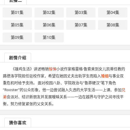
云播二
第01集
第02集
第03集
第04集
第05集
第06集
第07集
第08集
第09集
第10集
剧情介绍
《雄鸡生活》讲述畅销
惊悚
小说作家格雷格·鲁索来到女儿凯蒂任教的
路德洛学院担任驻校作家，希望在她因丈夫出轨学生而陷入
婚姻
与事业双
重危机时给予支持。 面对校园八卦、学院政治与“鲁莽硬汉”笔下角色
“Rooster”的公众形象，他一边尝试融入久违的大学生活——上课、参加
兄
弟
会派对、结识新朋友并发展暧昧关系——一边在越界与守护之间寻找平
衡，努力修复紧张的父女关系。
猜你喜欢