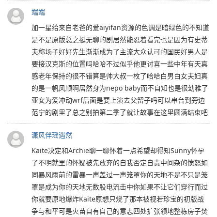
端端
加一星给来自老爸的爱aiyifan资源的色调是暗绿色的不知道
是不是原版总之挺无聊的剧居然能忍着看完也是因为有史蒂
夫称场子好好先生渐渐成为了主流大众认可的国民好男人是
要接汉克斯的位置吗哈哈不过似乎他更讨喜一些中年有天真
感老年保持的很不错算是帅大叔一枚了哈哈白男白女夫妇真
的是一帆风顺啊居然身为nepo baby而不自知也是很幼稚了
亚女为爱冲动wrf后面是要上演去父留子吗可以串台到旁边
范宁的剧里了总之别拍第二季了就让故事在这里圆满结束吧
潇风伴瑶遇然
Kaite决定和Archie聊一聊怀着一点希望却得知Sunny怀孕
了不明就里的怀疑被先放弃的自我否定自责中间杂的愤怒如
同暴风雨前的雷暴一声盖过一声笼罩你的天地不是不只是笼
罩是成为你的天地无数股电流击中你如果不让它们穿行而过
你就要原地爆炸Kaite原想只烧了那本被视若珍宝的初版战
争与和平可是火苗自有自己的意志四处扩张领地整栋房子焚