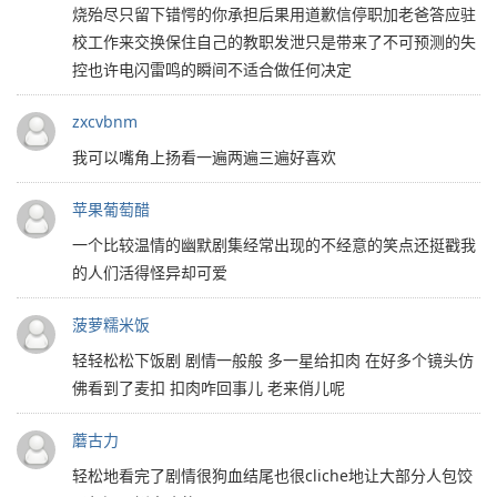
烧殆尽只留下错愕的你承担后果用道歉信停职加老爸答应驻
校工作来交换保住自己的教职发泄只是带来了不可预测的失
控也许电闪雷鸣的瞬间不适合做任何决定
zxcvbnm
我可以嘴角上扬看一遍两遍三遍好喜欢
苹果葡萄醋
一个比较温情的幽默剧集经常出现的不经意的笑点还挺戳我
的人们活得怪异却可爱
菠萝糯米饭
轻轻松松下饭剧 剧情一般般 多一星给扣肉 在好多个镜头仿
佛看到了麦扣 扣肉咋回事儿 老来俏儿呢
蘑古力
轻松地看完了剧情很狗血结尾也很cliche地让大部分人包饺