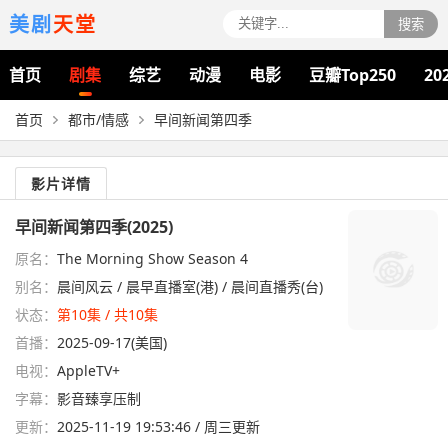
美剧
天堂
搜索
首页
剧集
综艺
动漫
电影
豆瓣Top250
20
首页
都市/情感
早间新闻第四季
影片详情
早间新闻第四季(2025)
原名：
The Morning Show Season 4
别名：
晨间风云 / 晨早直播室(港) / 晨间直播秀(台)
状态：
第10集 / 共10集
首播：
2025-09-17(美国)
电视：
AppleTV+
字幕：
影音臻享压制
更新：
2025-11-19 19:53:46 / 周三更新