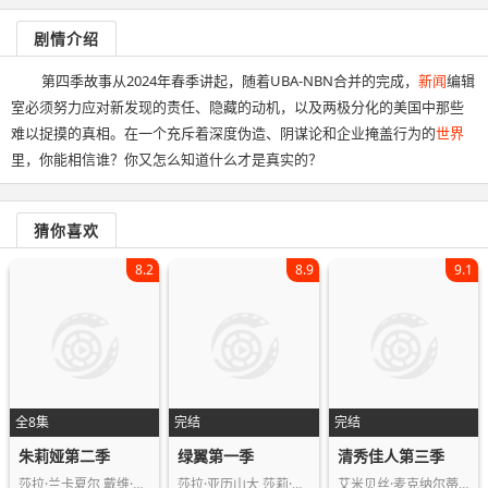
剧情介绍
第四季故事从2024年春季讲起，随着UBA-NBN合并的完成，
新闻
编辑
室必须努力应对新发现的责任、隐藏的动机，以及两极分化的美国中那些
难以捉摸的真相。在一个充斥着深度伪造、阴谋论和企业掩盖行为的
世界
里，你能相信谁？你又怎么知道什么才是真实的？
猜你喜欢
8.2
8.9
9.1
全8集
完结
完结
朱莉娅第二季
绿翼第一季
清秀佳人第三季
莎拉·兰卡夏尔,戴维·海德·皮尔斯,毕…
莎拉·亚历山大,莎莉·布雷顿,奥利弗·…
艾米贝丝·麦克纳尔蒂,杰拉丁妮·詹姆…