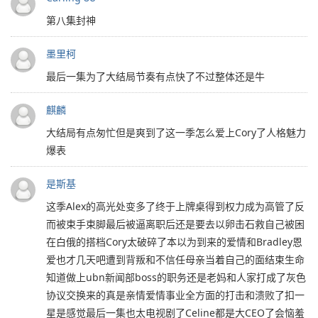
第八集封神
墨里柯
最后一集为了大结局节奏有点快了不过整体还是牛
麒麟
大结局有点匆忙但是爽到了这一季怎么爱上Cory了人格魅力
爆表
是斯基
这季Alex的高光处变多了终于上牌桌得到权力成为高管了反
而被束手束脚最后被逼离职后还是要去以卵击石救自己被困
在白俄的搭档Cory太破碎了本以为到来的爱情和Bradley恩
爱也才几天吧遭到背叛和不信任母亲当着自己的面结束生命
知道做上ubn新闻部boss的职务还是老妈和人家打成了灰色
协议交换来的真是亲情爱情事业全方面的打击和溃败了扣一
星是感觉最后一集也太电视剧了Celine都是大CEO了会恼羞