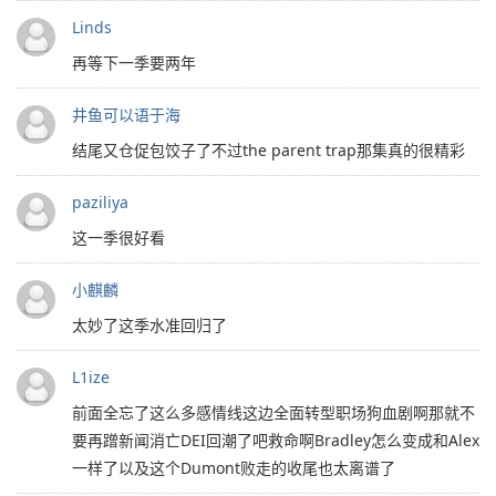
Linds
再等下一季要两年
井鱼可以语于海
结尾又仓促包饺子了不过the parent trap那集真的很精彩
paziliya
这一季很好看
小麒麟
太妙了这季水准回归了
L1ize
前面全忘了这么多感情线这边全面转型职场狗血剧啊那就不
要再蹭新闻消亡DEI回潮了吧救命啊Bradley怎么变成和Alex
一样了以及这个Dumont败走的收尾也太离谱了