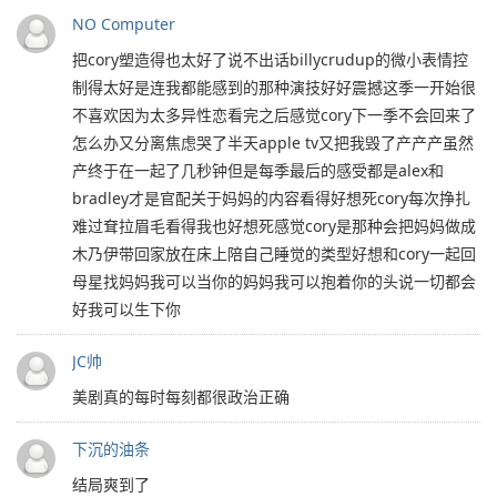
NO Computer
把cory塑造得也太好了说不出话billycrudup的微小表情控
制得太好是连我都能感到的那种演技好好震撼这季一开始很
不喜欢因为太多异性恋看完之后感觉cory下一季不会回来了
怎么办又分离焦虑哭了半天apple tv又把我毁了产产产虽然
产终于在一起了几秒钟但是每季最后的感受都是alex和
bradley才是官配关于妈妈的内容看得好想死cory每次挣扎
难过耷拉眉毛看得我也好想死感觉cory是那种会把妈妈做成
木乃伊带回家放在床上陪自己睡觉的类型好想和cory一起回
母星找妈妈我可以当你的妈妈我可以抱着你的头说一切都会
好我可以生下你
JC帅
美剧真的每时每刻都很政治正确
下沉的油条
结局爽到了