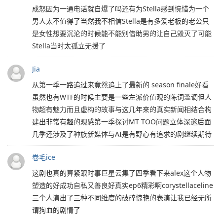
成怒因为一通电话就自爆了吗还有为Stella感到惋惜为一个
男人太不值得了当然我不相信Stella是有多爱老板的老公只
是女性想要沉沦的时候能不能别借助男的让自己毁灭了可能
Stella当时太孤立无援了
Jia
从第一季一路追过来竟然追上了最新的 season finale好看
虽然也有WTF的时候主要是一些左派价值观的陈词滥调但人
物超有魅力而且虚构的故事与这几年来的真实新闻相结合构
建出非常有趣的观感第一季探讨MT TOO问题立体深邃后面
几季还涉及了种族新媒体与AI是有野心有追求的剧继续期待
卷毛ice
这剧也真的算紧跟时事巨星云集了四季看下来alex这个人物
塑造的好成功自私又善良好真实ep6精彩啊corystellaceline
三个人演出了三种不同维度的破碎惊艳的表演让我已经无所
谓狗血的剧情了