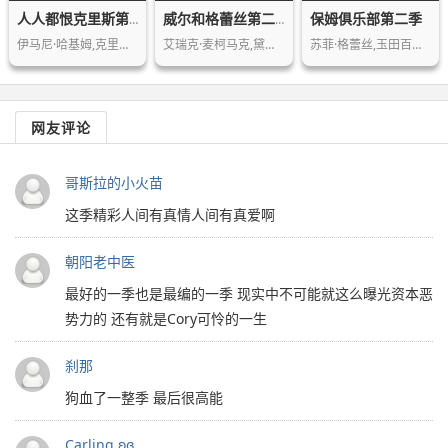
保姆俱乐部第二季
人人都恨克里斯第三季
威尔和格蕾丝第二季
伊马尼·哈基姆,克里斯·洛克,泰瑞·克…
艾瑞克·麦柯马克,黛博拉·梅辛,梅根·…
苏菲·格蕾丝,玉田百名,谢伊·鲁道夫,…
网友评论
哥斯拉的小火苗
这季精彩人间有真情人间有真爱啊
朝阳老中医
最好的一季也是最编的一季 现实中不可能就这么曝光资本恶
势力的 还有就是Cory可怜的一生
刹那
狗血了一整季 最后很高能
Carling ʚɞ