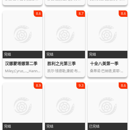
8.6
8.7
8.6
完结
完结
完结
汉娜蒙塔娜第二季
胜利之光第三季
十全八美第一季
Miley,Cyrus,...,,Hannah,Montana,Bill…
凯尔·钱德勒,康妮·布里顿,丹娜·维勒…
桑蒂诺·巴纳德,索耶·劳西斯,玛丽·麦…
8.9
9.3
8.6
完结
完结
已完结