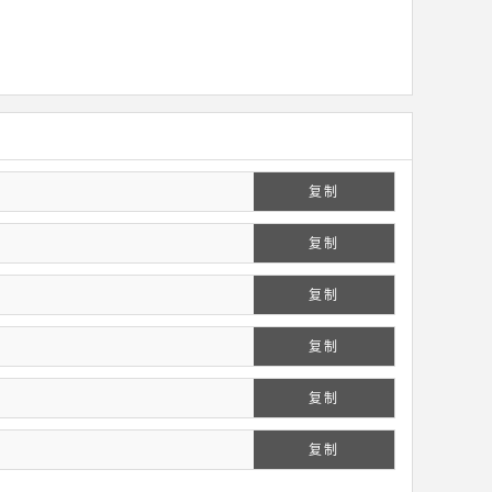
复制
复制
复制
复制
复制
复制