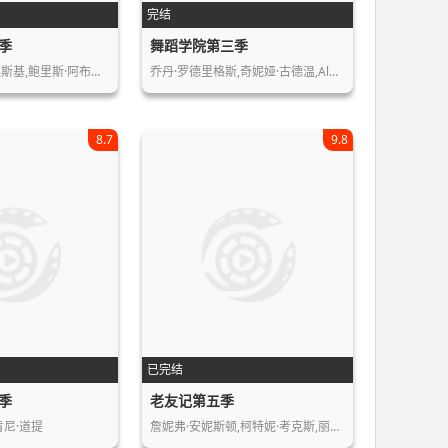
完结
季
舞蹈学院第三季
弗拉基米尔·泽连斯基,鲍里斯·阿布拉…
乔丹·罗德里格斯,奇妮娅·古德温,Al…
8.7
9.8
已完结
季
老友记第五季
肯尼·道提
詹妮弗·安妮斯顿,柯特妮·考克斯,丽莎…