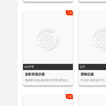
7.4
HD中字
正片
录影带谋杀案
侵略机器
詹姆斯·伍兹,索尼娅·史密茨,黛布拉·…
约书亚·迪亚兹,阿兰·
5.6