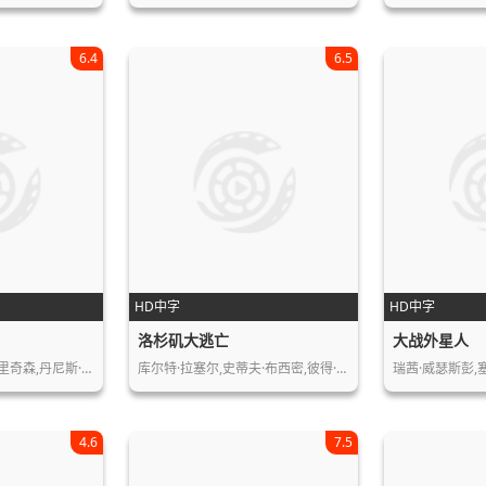
6.4
6.5
HD中字
HD中字
洛杉矶大逃亡
大战外星人
里奇森,丹尼斯·…
库尔特·拉塞尔,史蒂夫·布西密,彼得·…
瑞茜·威瑟斯彭,塞
4.6
7.5