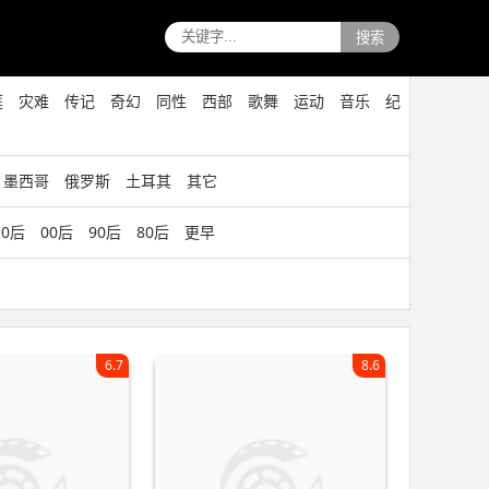
搜索
庭
灾难
传记
奇幻
同性
西部
歌舞
运动
音乐
纪
墨西哥
俄罗斯
土耳其
其它
10后
00后
90后
80后
更早
6.7
8.6