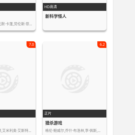
HD高清
新科学怪人
托默·卡蓬,劳伦斯·菲…
7.0
6.2
正片
猎杀游戏
顿,艾米利奥·艾斯特…
格伦·鲍威尔,乔什·布洛林,李·佩斯,…