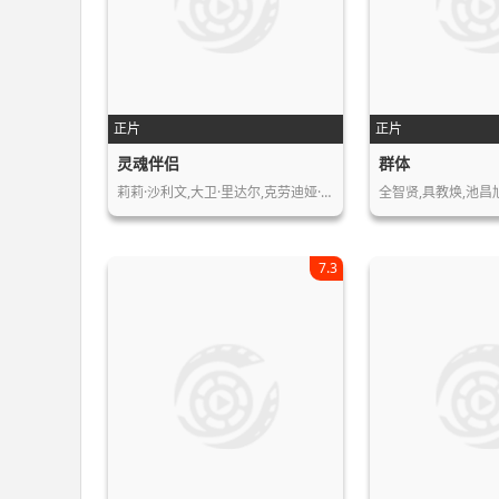
正片
正片
灵魂伴侣
群体
莉莉·沙利文,大卫·里达尔,克劳迪娅·…
7.3