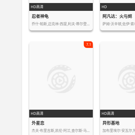
HD高清
HD
忍者神龟
阿凡达：火与烬
乔什·帕斯,迈克林·西提,利夫·蒂尔登…
萨姆·沃辛顿,佐伊·索
7.1
HD高清
HD高清
外星恋
异形基地
杰夫·布里吉斯,凯伦·阿兰,查尔斯·马…
加布里埃尔·安瓦尔,特