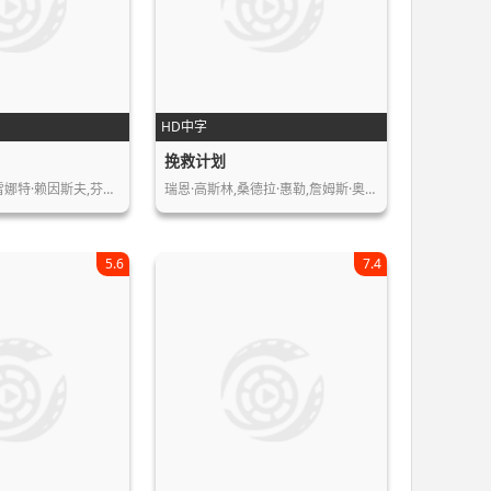
HD中字
挽救计划
切瓦特·埃加福,雷娜特·赖因斯夫,芬恩…
瑞恩·高斯林,桑德拉·惠勒,詹姆斯·奥…
5.6
7.4