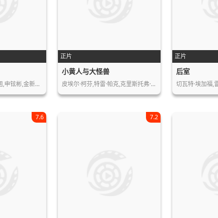
正片
正片
小黄人与大怪兽
后室
全智贤,具教焕,池昌旭,申铉彬,金新绿,…
皮埃尔·柯芬,特雷·帕克,克里斯托弗·…
7.6
7.2