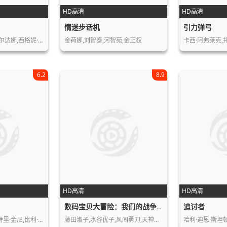
HD高清
HD高清
情迷步话机
引力弹弓
尔达娜,西格妮·…
金荷娜,刘智泰,河智苑,金正权
卡西·阿弗莱克,
6.2
8.9
HD高清
HD高清
追讨者
数码宝贝大冒险：我们的战争游戏！
里·金尼,比利·…
藤田淑子,水谷优子,风间勇刀,天神有海…
哈利·迪恩·斯坦