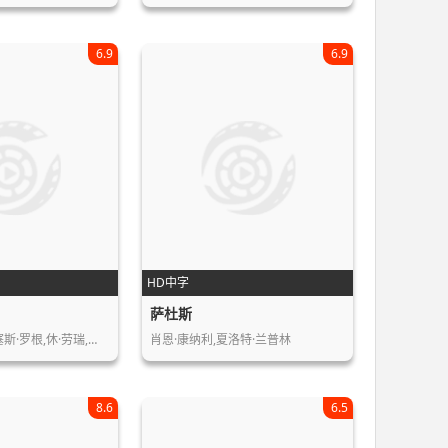
6.9
6.9
HD中字
萨杜斯
斯·罗根,休·劳瑞,…
肖恩·康纳利,夏洛特·兰普林
8.6
6.5