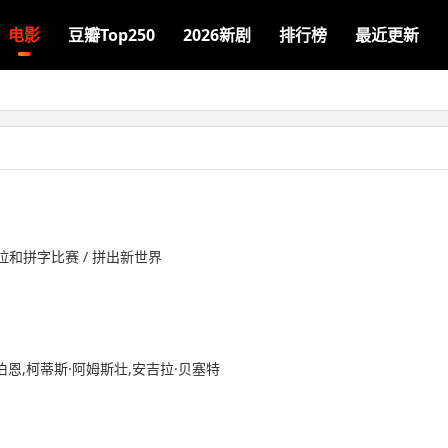
电影
豆瓣Top250
2026新剧
排行榜
最近更新
拉和拼字比赛 / 拼出新世界
伯恩,柯蒂斯·阿姆斯壮,安吉拉·贝塞特