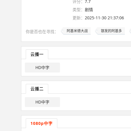
评分：
7.7
类型：
剧情
更新：
2025-11-30 21:37:06
阿基米德大战
银发的阿基多
你是否也在
寻找
：
云播一
HD中字
云播二
HD中字
1080p中字