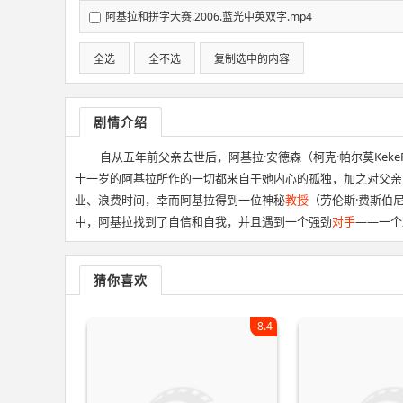
阿基拉和拼字大赛.2006.蓝光中英双字.mp4
全选
全不选
复制选中的内容
剧情介绍
自从五年前父亲去世后，阿基拉·安德森（柯克·帕尔莫KekeP
十一岁的阿基拉所作的一切都来自于她内心的孤独，加之对父亲
业、浪费时间，幸而阿基拉得到一位神秘
教授
（劳伦斯·费斯伯尼
中，阿基拉找到了自信和自我，并且遇到一个强劲
对手
——一个
猜你喜欢
8.4