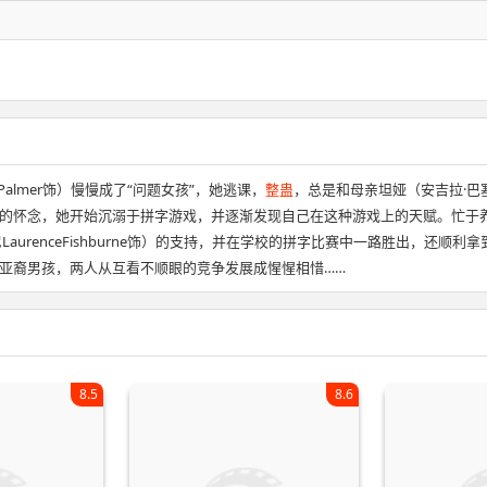
almer饰）慢慢成了“问题女孩”，她逃课，
整蛊
，总是和母亲坦娅（安吉拉·巴塞特
的怀念，她开始沉溺于拼字游戏，并逐渐发现自己在这种游戏上的天赋。忙于
LaurenceFishburne饰）的支持，并在学校的拼字比赛中一路胜出，
亚裔男孩，两人从互看不顺眼的竞争发展成惺惺相惜……
8.5
8.6