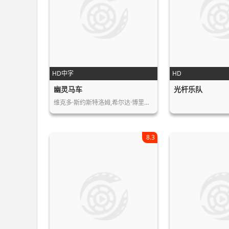
HD中字
HD
幽灵马车
光杆乐队
维克多·斯约斯特洛姆,希尔达·博里斯…
8.3