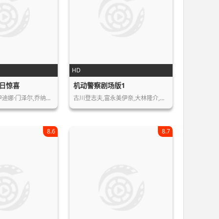
HD
日惊喜
机动警察剧场版1
克里斯汀·贝尔,伊迪娜·门泽尔,乔纳森…
古川登志夫,富永美伊奈,大林隆介,榊原…
8.6
8.7