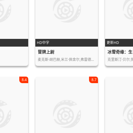
HD中字
更新HD
冒牌上尉
冰雪奇缘：生
麦克斯·胡巴赫,米兰·佩舍尔,弗雷德里…
8.4
8.7