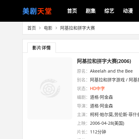
美剧
天堂
首页
剧集
综艺
动漫
首页
电影
阿基拉和拼字大赛
影片详情
阿基拉和拼字大赛(2006)
原名：
Akeelah and the Bee
别名：
阿基拉和拼字游戏 / 阿基
状态：
HD中字
编剧：
道格·阿金森
导演：
道格·阿金森
主演：
柯柯·帕尔莫,劳伦斯·菲什
上映：
2006-04-28(美国)
片长：
112分钟