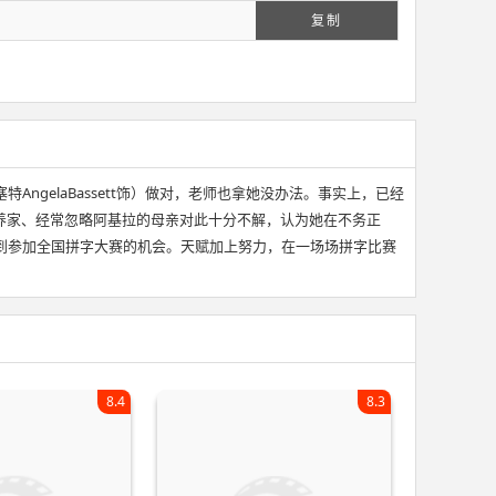
复制
AngelaBassett饰）做对，老师也拿她没办法。事实上，已经
养家、经常忽略阿基拉的母亲对此十分不解，认为她在不务正
还顺利拿到参加全国拼字大赛的机会。天赋加上努力，在一场场拼字比赛
8.4
8.3