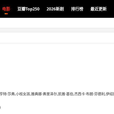
电影
豆瓣Top250
2026新剧
排行榜
最近更新
,亨特·莎弗,小枝女孩,雅典娜·弗里泽尔,凯雅·基伯,杰西卡·布朗·芬德利,伊绍
)