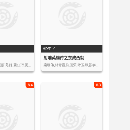
HD中字
射雕英雄传之东成西就
滕汝骏,刘烨,赵秀丽,陈好,龚业珩,党浩…
梁朝伟,林青霞,张国荣,叶玉卿,张学友,…
8.4
8.3