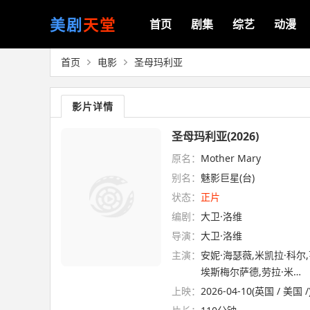
美剧
天堂
首页
剧集
综艺
动漫
首页
电影
圣母玛利亚
影片详情
圣母玛利亚(2026)
原名：
Mother Mary
别名：
魅影巨星(台)
状态：
正片
编剧：
大卫·洛维
导演：
大卫·洛维
主演：
安妮·海瑟薇,米凯拉·科尔
埃斯梅尔萨德,劳拉·米…
上映：
2026-04-10(英国 / 美国 /