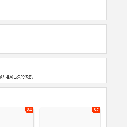
掀开埋藏已久的伤疤。
8.8
8.7