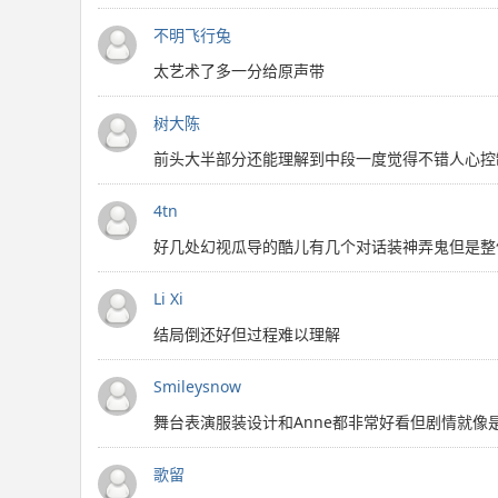
不明飞行兔
太艺术了多一分给原声带
树大陈
前头大半部分还能理解到中段一度觉得不错人心控
4tn
好几处幻视瓜导的酷儿有几个对话装神弄鬼但是整体
Li Xi
结局倒还好但过程难以理解
Smileysnow
舞台表演服装设计和Anne都非常好看但剧情就像是编
歌留