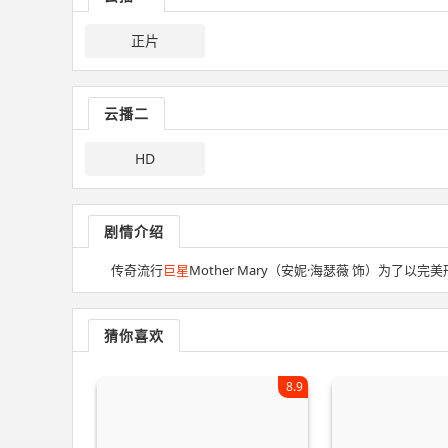
正片
云播二
HD
剧情介绍
传奇流行
巨星
Mother Mary（安妮·海瑟薇 饰）为了以完
猜你喜欢
8.9