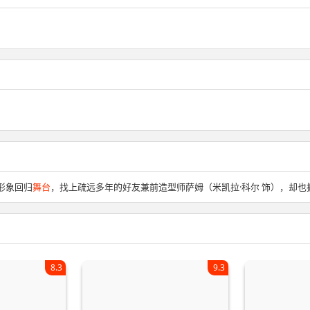
美形象回归
舞台
，找上疏远多年的好友兼前造型师萨姆（米凯拉·科尔 饰），却也
8.3
9.3