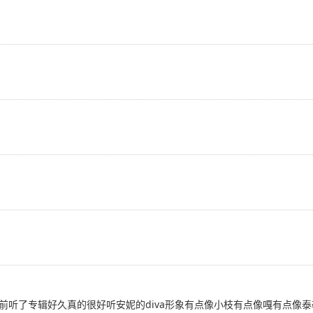
前听了专辑好久真的很好听安妮的diva形象有点像小枝有点像嘎有点像