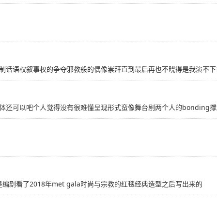
制话语权叙事权的争夺邪教般的偶像崇拜直到最后再也不晓得是我演不下
还可以吧个人觉得没有很难懂呈现形式蛮像舞台剧两个人的bonding
剧看了2018年met gala时尚与宗教的红毯经典造型之后写出来的