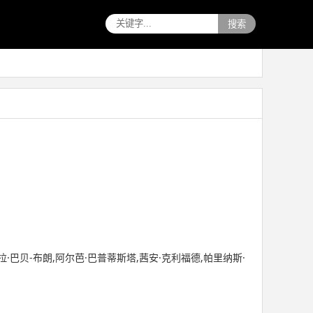
搜索
拉·巴贝-布朗,阿尔芭·巴普蒂斯塔,茜安·克利福德,帕里纳斯·