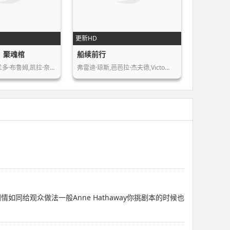
更新HD
：聚魂棺
船续前行
兰多·布鲁姆,凯拉·奈…
弗雷迪·琼斯,芭芭拉·杰夫德,Victo…
给观众做法一般Anne Hathaway你挑剧本的时候也