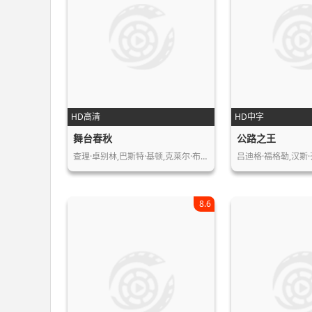
HD高清
HD中字
舞台春秋
公路之王
查理·卓别林,巴斯特·基顿,克莱尔·布…
吕迪格·福格勒,汉斯·
8.6