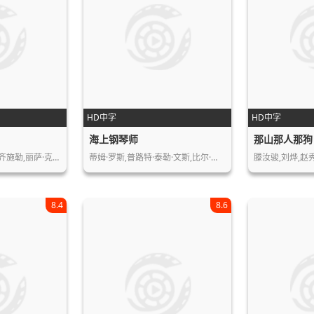
HD中字
HD中字
海上钢琴师
那山那人那狗
齐施勒,丽萨·克…
蒂姆·罗斯,普路特·泰勒·文斯,比尔·…
8.4
8.6