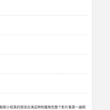
泰勒斯小枝真的很适合演这种附魔角色整个影片看第一遍稍