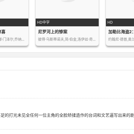
HD中字
HD
惊喜
尼罗河上的惨案
加勒比海盗2
克里斯汀·贝尔,伊迪娜·门泽尔,乔纳森…
彼得·乌斯蒂诺夫,简·伯金,洛伊丝·奇…
约翰尼·德普,奥
足的打光未见全任何一位主角的全脸矫揉造作的台词和文艺逼写出来的剧情如同