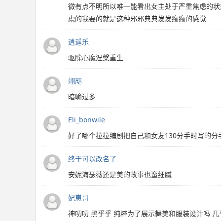
微有点不明所以唯一能看出女主处于严重焦虑的状
虑的我要的就是这种邪邪典典发发癫癫的感觉
逍遥乐
驱除心魔涅槃重生
翊咫
暗喻过多
Eli_bonwile
好了哪个拉拉编剧把自己和女友130分手时写的
终于可以改名了
安妮海瑟薇还是美的故事也蛮细腻
妃崽哥
神叨叨 黑乎乎 纯粹为了展示舞美和服装设计吗 