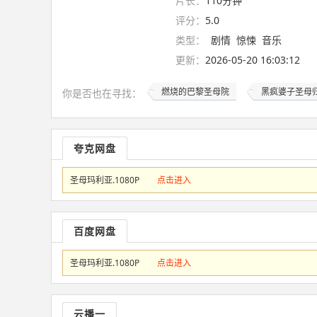
片长：
110分钟
评分：
5.0
类型：
剧情
惊悚
音乐
更新：
2026-05-20 16:03:12
燃烧的巴黎圣母院
黑疯婆子圣母
你是否也在
寻找
：
夸克网盘
圣母玛利亚.1080P
点击进入
百度网盘
圣母玛利亚.1080P
点击进入
云播一