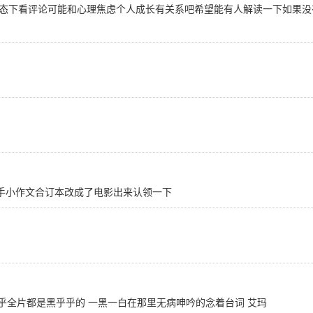
态下看评论可能和心理焦虑个人成长有关系吧希望能有人解读一下如果没
分手小作文合订本改成了电影出来认领一下
几乎全片都是黑乎乎的 一黑一白在那里无病呻吟的念着台词 艾玛