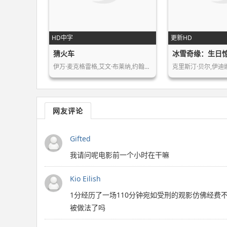
HD中字
更新HD
猜火车
冰雪奇缘：生日
伊万·麦克格雷格,艾文·布莱纳,约翰尼…
网友评论
Gifted
我请问呢电影前一个小时在干嘛
Kio Eilish
1分经历了一场110分钟宛如受刑的观影仿佛经费不
被做法了吗