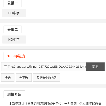
云播一
HD中字
云播二
HD中字
1080p磁力
The.Cranes.are.Flying.1957.720p.WEB-DL.AAC2.0.H.264.mk
复制
v
全选
全不选
复制选中的内容
剧情介绍
本部电影讲述身处硝烟弥漫的战争年代，一对热恋中男女青年的悲情