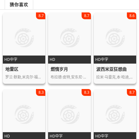
猜你喜欢
8.7
8.7
8.6
HD中字
HD
HD中字
地雷区
燃情岁月
波西米亚狂想曲
罗兰·默勒,米克尔·福尔斯加德,路易斯…
布拉德·皮特,安东尼·霍普金斯,艾丹·…
拉米·马雷克,本·哈迪,约瑟夫·梅泽罗…
8.3
8.3
8.7
HD
HD中字
HD中字