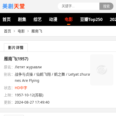
美剧
天堂
搜索
首页
剧集
综艺
动漫
电影
豆瓣Top250
20
首页
电影
雁南飞
影片详情
雁南飞(1957)
原名：
Летят журавли
别名：
战争与贞操 / 仙鹤飞翔 / 鹤之舞 / Letyat zhuravli / The Cra
nes Are Flying
状态：
HD中字
上映：
1957-10-12(苏联)
更新：
2024-08-27 17:49:40