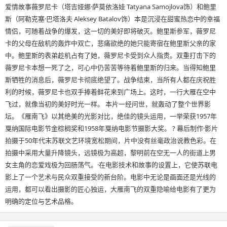
爱情故事薇罗尼卡（塔吉娅娜·萨莫依洛娃 Tatyana Samojlova饰）和鲍里
斯（阿勒克塞·巴塔洛夫 Aleksey Batalov饰）本是沉浸在甜蜜热恋中的幸福
情侣，可随着战争的爆发，这一切的美好即将破灭。鲍里斯参军，薇罗尼
卡的父母在敌机的轰炸中双亡，悲痛欲绝的她只能寄宿在鲍里斯父亲的家
中。鲍里斯的表弟趁机占有了她，薇罗尼卡受到众人指责。双重打击下的
薇罗尼卡本想一死了之，可心中仍苦苦等待着鲍里斯的归来。当得知鲍里
斯牺牲的消息后，薇罗尼卡彻底绝望了。战争结束，当所有人都在庆祝胜
利的时候，薇罗尼卡也双手捧着鲜花来到广场上。这时，一行大雁在空中
飞过，就像当初的美好时光一样。 本片一经问世，就轰动了整个世界影
坛。《雁南飞》以其绝美的光影对比，绝佳的镜头运用，一举荣获1957年
戛纳国际电影节金棕榈奖和1958年戛纳电影节摄影大奖。 ? 幕后制作·影片
拍摄于50年代末苏联文艺环境宽松期间，片中没有丝毫政治说教色彩。在
拍摄中采用大量升降镜头，远镜极为高超，黎明前在空无一人的街道上男
女主角的恋爱戏极为回肠荡气。·在电影技术和故事的设置上，它使苏联电
影上了一个艺术与民众双重接受的新台阶。电影中无论是画面还是光线的
运用，都可以看出摄影的匠心独运，大雁南飞的双重隐喻给电影有了更为
明确的定位与艺术品格。