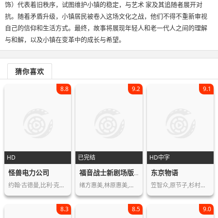
饰）代表着旧秩序，试图维护小镇的稳定，与艺术 家及其追随者展开对
抗。随着矛盾升级，小镇居民被卷入这场文化之战，他们不得不重新审视
自己的信仰和生活方式。最终，故事将展现年轻人和老一代人之间的理解
与和解，以及小镇在变革中的成长与希望。
猜你喜欢
8.8
9.2
9.1
HD
已完结
HD中字
怪兽电力公司
东京物语
福音战士新剧场版：终
约翰·古德曼,比利·克里斯托,玛丽·吉…
绪方惠美,林原惠美,宫村优子,石田彰,…
笠智众,原节子,杉村春子,东山千荣子,…
8.3
8.5
9.0