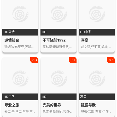
HD高清
HD
HD中字
迷情站台
不可饶恕1992
喜宴
瑞切尔·布莱克,萨曼莎·邦德,斯图尔特…
克林特·伊斯特伍德,吉恩·哈克曼,摩根…
赵文瑄,归亚蕾,郎雄,金素梅,米切尔·利…
8.3
9.1
8.5
HD中字
HD
高清
寻爱之旅
完美的世界
狐狸与我
麦克·辛,马克·阿蒂,吉姆·卡特,马克…
凯文·科斯特纳,劳拉·邓恩,克林特·伊…
贝蒂·若耶-布萝,伊莎贝尔·卡雷,Tho…