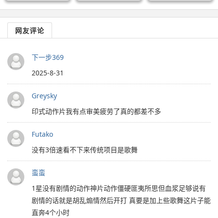
网友评论
下一步369
2025-8-31
Greysky
印式动作片我有点审美疲劳了真的都差不多
Futako
没有3倍速看不下来传统项目是歌舞
蛮蛮
1星没有剧情的动作神片动作僵硬匪夷所思但血浆足够说有
剧情的话就是胡乱煽情然后开打 真要是加上些歌舞这片子能
直奔4个小时