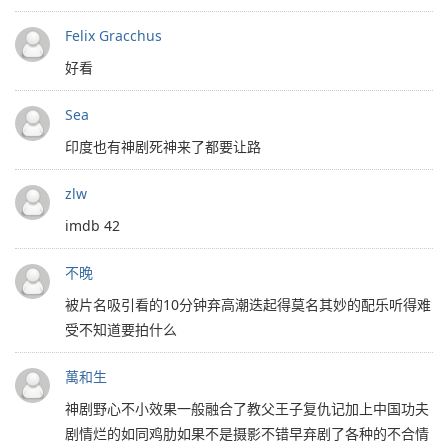
Felix Gracchus
好看
Sea
印度也有神剧死神来了都要让路
zlw
imdb 42
不晚
被片名吸引看的10分钟弃高潮迭起得莫名其妙的配乐听得难
受不知道要拍什么
萬和生
神剧野心不小效果一般融合了教父王子复仇记加上中国功夫
剧情烂的如同鸡肋如果不是摄影不错早弃剧了各种的不合情