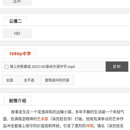
正片
云播二
HD
1080p中字
镇上的新暴徒.2025.HD泰米尔语中字.mp4
复制
全选
全不选
复制选中的内容
剧情介绍
故事发生在一个安逸祥和的边陲小镇，多年平静的生活被一个年轻气
盛、充满叛逆精神的
艺术家
（演员姓名饰）打破。他用充满争议的艺术作
品冲击着镇上保守的价值观和传统，引发了激烈的
冲突
。镇长（演员姓名