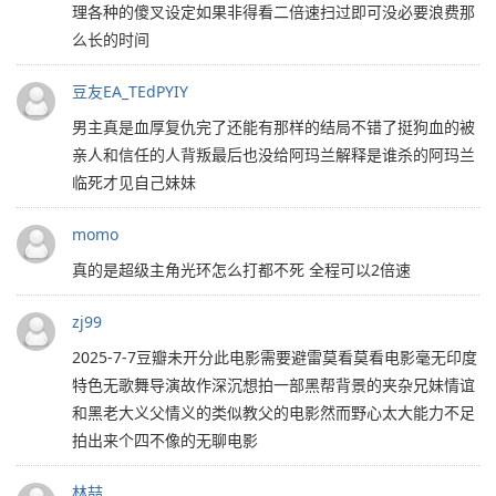
理各种的傻叉设定如果非得看二倍速扫过即可没必要浪费那
么长的时间
豆友EA_TEdPYIY
男主真是血厚复仇完了还能有那样的结局不错了挺狗血的被
亲人和信任的人背叛最后也没给阿玛兰解释是谁杀的阿玛兰
临死才见自己妹妹
momo
真的是超级主角光环怎么打都不死 全程可以2倍速
zj99
2025-7-7豆瓣未开分此电影需要避雷莫看莫看电影毫无印度
特色无歌舞导演故作深沉想拍一部黑帮背景的夹杂兄妹情谊
和黑老大义父情义的类似教父的电影然而野心太大能力不足
拍出来个四不像的无聊电影
林喆