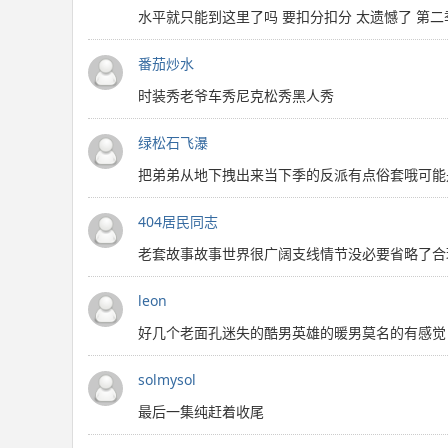
水平就只能到这里了吗 要扣分扣分 太遗憾了 第
番茄炒水
时装秀老爷车秀尼克松秀黑人秀
绿松石飞瀑
把弟弟从地下拽出来当下季的反派有点俗套哦可能
404居民同志
老套故事故事世界很广阔支线情节没必要省略了合
leon
好几个老面孔迷失的酷男英雄的暖男莫名的有感觉
solmysol
最后一集纯赶着收尾