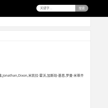
搜索
·卡拉维,Jonathan,Dixon,米凯拉·霍沃,加斯珀·基恩,罗曼·米蒂齐