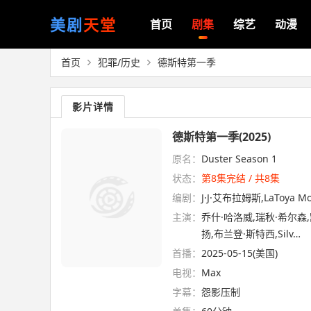
美剧
天堂
首页
剧集
综艺
动漫
首页
犯罪/历史
德斯特第一季
影片详情
德斯特第一季(2025)
原名：
Duster Season 1
状态：
第8集完结 / 共8集
编剧：
J·J·艾布拉姆斯,LaToya M
主演：
乔什·哈洛威,瑞秋·希尔森,凯斯·
扬,布兰登·斯特西,Silv…
首播：
2025-05-15(美国)
电视：
Max
字幕：
怨影压制