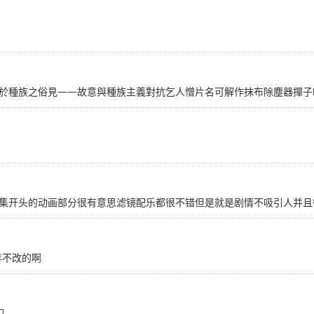
於種族之俗見——故意與種族主義對抗乞人憎片名可解作抹布除塵器撣子
集开头的动画部分很有意思滤镜配乐都很不错但是就是剧情不吸引人并且
十年不改的啊
们