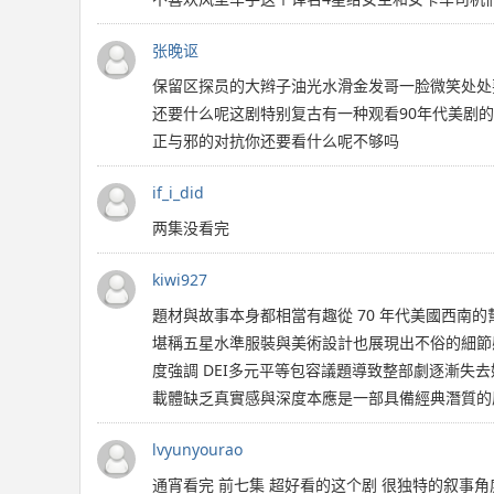
张晚讴
保留区探员的大辫子油光水滑金发哥一脸微笑处处
还要什么呢这剧特别复古有一种观看90年代美剧
正与邪的对抗你还要看什么呢不够吗
if_i_did
两集没看完
kiwi927
題材與故事本身都相當有趣從 70 年代美國西南
堪稱五星水準服裝與美術設計也展現出不俗的細節
度強調 DEI多元平等包容議題導致整部劇逐漸失
載體缺乏真實感與深度本應是一部具備經典潛質的原
lvyunyourao
通宵看完 前七集 超好看的这个剧 很独特的叙事角