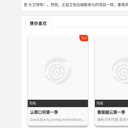
思·大卫领导）。然而，正如艾布拉姆斯参与的项目一样，事情
猜你喜欢
8.3
完结
完结
认罪口供第一季
重案疑云第一季
David,Burns,Loretta,Fisher,Brian,Hut…
瑞秋·尼科尔斯,亚当·