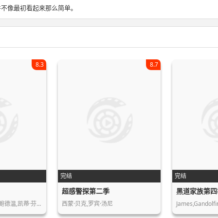
并不像最初看起来那么简单。
8.3
8.7
完结
完结
超感警探第二季
黑道家族第四
鲍德温,凯蒂·芬…
西蒙·贝克,罗宾·汤尼