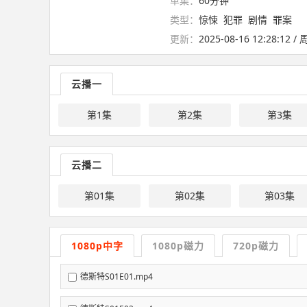
单集：
60分钟
类型：
惊悚
犯罪
剧情
罪案
更新：
2025-08-16 12:28:12 
云播一
第1集
第2集
第3集
云播二
第01集
第02集
第03集
1080p中字
1080p磁力
720p磁力
德斯特S01E01.mp4