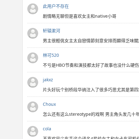
此用户不存在
剧情略无聊但是喜欢女主和native小哥
轩辕漱河
男主很輕佻女主太自戀情節刻意安排而顯得乏味關
林可520
不亏是HBO节奏和演技都太好了故事也没什么硬伤
jakxz
片头好玩个别桥段华纳注入了很多巧思尤其是第四
Choux
怎么还有这么stereotype的戏啊 男主角头发几
cola
不喜欢风尘车手这个译名4星给女主和女卡车司机