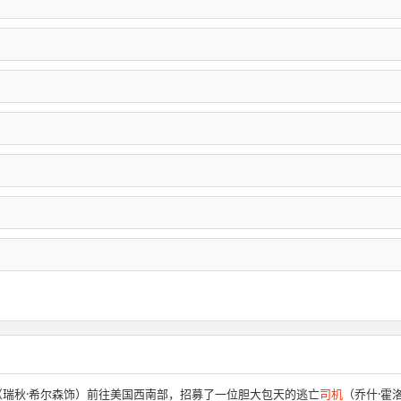
（瑞秋·希尔森饰）前往美国西南部，招募了一位胆大包天的逃亡
司机
（乔什·霍