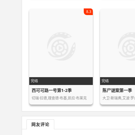
8.3
完结
完结
西可可路一号第1-2季
陈尸谜案第一季
切瑞·拉德,理查德·布基,凯拉·布莱克
大卫·斯瑞弗,艾波·罗
网友评论