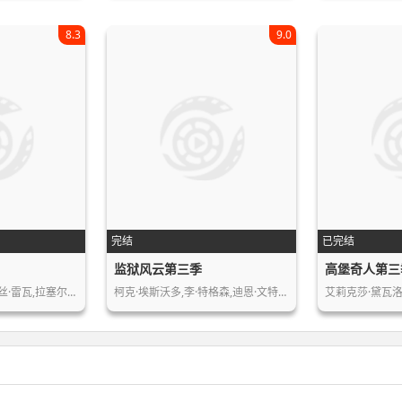
8.3
9.0
完结
已完结
监狱风云第三季
高堡奇人第三
丝·雷瓦,拉塞尔…
柯克·埃斯沃多,李·特格森,迪恩·文特…
艾莉克莎·黛瓦洛斯