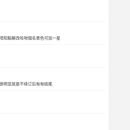
唔知點解改咗咁個名景色可加一星
很明显就是不续订后匆匆结尾