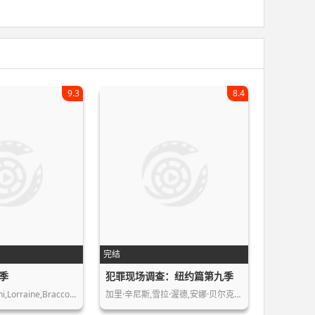
9.3
8.4
完结
季
犯罪现场调查：纽约篇第九季
James,Gandolfini,Lorraine,Bracco,Edi…
加里·辛尼斯,雪拉·渥德,安娜·贝尔克…