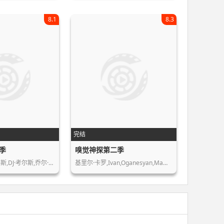
8.1
8.3
完结
季
嗅觉神探第二季
,DJ·考尔斯,乔尔·…
基里尔·卡罗,Ivan,Oganesyan,Ma…