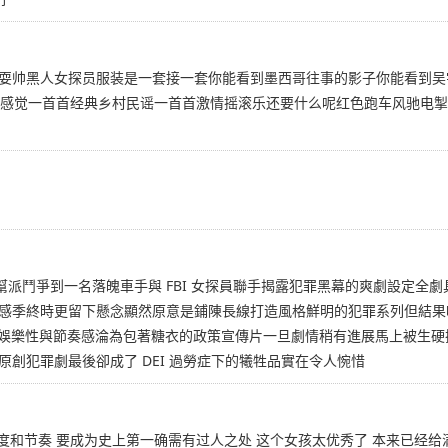
耍帅黑人女探员服装是一套接一套你能看到墨西哥往事的影子你能看到吴
的感觉一首首经典乡村民谣一首首激情摇滚乐还要什么呢红色跑车风驰电
的幫派鬥爭到一名落魄車手與 FBI 女探員聯手揭露犯罪黑幕的爽劇設定
感季終時更留下懸念顯然原意是鋪陳長線打造風格鮮明的犯罪系列但結果
去娛樂性與節奏感淪為包著糖衣的政策宣傳片一旦劇情稍有進展馬上被生硬插
創犯罪劇最後卻成了 DEI 過勞症下的犧牲品實在令人惋惜
度和节奏 要成为史上第一确需有过人之处 这个女孩太优秀了 本来已经给满