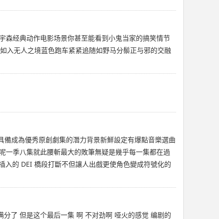
宇森经典动作电影场景你甚至能看到小鬼当家的搞笑情节
掣如入无人之境蓝色跑车紧紧追随如野马分鬃正与邪的交融
全劇具備成為優秀原創劇集的潛力背景新鮮設定有爆點音樂選曲
呢一季八集就此腰斬最大的敗筆無疑是幾乎每一集都在過
入的 DEI 橋段打斷不但讓人出戲更使角色變成符號化的
分了 但是这个最后一集 啊 不对劲啊 哑火的感觉 编剧的