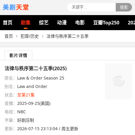
美剧
天堂
搜索
首页
剧集
综艺
动漫
电影
豆瓣Top250
20
首页
犯罪/历史
法律与秩序第二十五季
影片详情
法律与秩序第二十五季(2025)
原名：
Law & Order Season 25
别名：
Law and Order
状态：
至第21集
首播：
2025-09-25(美国)
电视：
NBC
字幕：
好剧压制
更新：
2026-07-15 23:13:04 / 周五更新