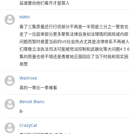
益谁要向他们看齐才是罪人
NWH
看了三集质量还行行侦部分不再是一半而是三分之一警官也
走了一位庭审部分更多聚焦法律自身如法理情的困局或内部
问题而暂时悬置当前的US社会热点尤其是法律体系不再被人
们尊敬立法执法司法可能被党派控制和武器化等大问题4 5 6
集的质量也很不错还是勇敢地正面回应了当下时局和现实困
局赞
Waitrose
真的一季比一季难看
Benoit Blanc
B-
CrazyCat