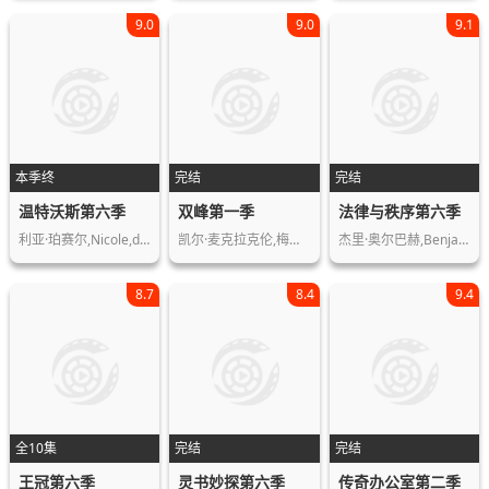
9.0
9.0
9.1
本季终
完结
完结
温特沃斯第六季
双峰第一季
法律与秩序第六季
利亚·珀赛尔,Nicole,da,Silva,凯…
凯尔·麦克拉克伦,梅晨·阿米克,雪琳·…
杰里·奥尔巴赫,Benjamin,Brat,埃…
8.7
8.4
9.4
全10集
完结
完结
王冠第六季
灵书妙探第六季
传奇办公室第二季