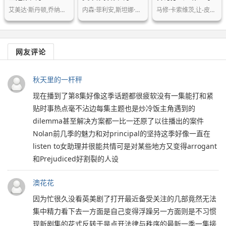
艾美达·斯丹顿,乔纳森·普雷斯,伊丽莎…
内森·菲利安,斯坦娜·卡蒂克,Stana…
马修·卡索维茨,让-皮埃尔·达鲁森,蕾…
网友评论
秋天里的一杆秤
现在播到了第8集好像这季话题都很疲软没有一集能打和紧
贴时事热点毫不沾边每集主题也是炒冷饭主角遇到的
dilemma甚至解决方案都一比一还原了以往播出的案件
Nolan前几季的魅力和对principal的坚持这季好像一直在
listen to女助理并很能共情可是对某些地方又变得arrogant
和Prejudiced好割裂的人设
澳花花
因为忙很久没看英美剧了打开最近备受关注的几部竟然无法
集中精力看下去一方面是自己变得浮躁另一方面则是不习惯
现新剧集的花式反转于是点开法律与秩序的最新一季一集接