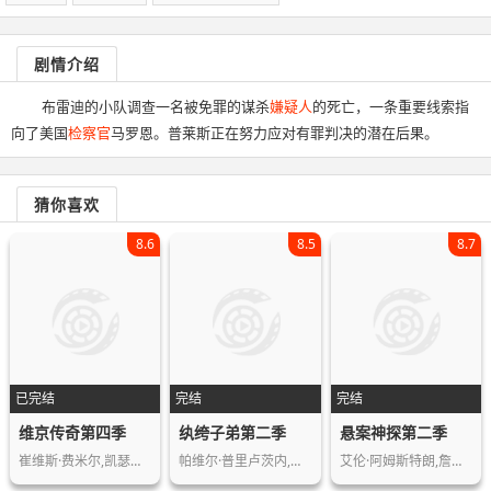
剧情介绍
布雷迪的小队调查一名被免罪的谋杀
嫌疑人
的死亡，一条重要线索指
向了美国
检察官
马罗恩。普莱斯正在努力应对有罪判决的潜在后果。
猜你喜欢
8.6
8.5
8.7
已完结
完结
完结
维京传奇第四季
纨绔子弟第二季
悬案神探第二季
崔维斯·费米尔,凯瑟琳·温妮克,克莱夫…
帕维尔·普里卢茨内,卡丽娜·拉祖莫夫…
艾伦·阿姆斯特朗,詹姆斯·伯拉姆,丹尼…