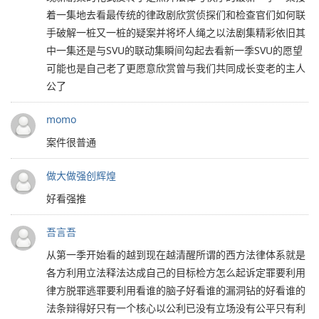
着一集地去看最传统的律政剧欣赏侦探们和检查官们如何联
手破解一桩又一桩的疑案并将坏人绳之以法剧集精彩依旧其
中一集还是与SVU的联动集瞬间勾起去看新一季SVU的愿望
可能也是自己老了更愿意欣赏曾与我们共同成长变老的主人
公了
momo
案件很普通
做大做强创辉煌
好看强推
吾言吾
从第一季开始看的越到现在越清醒所谓的西方法律体系就是
各方利用立法释法达成自己的目标检方怎么起诉定罪要利用
律方脱罪逃罪要利用看谁的脑子好看谁的漏洞钻的好看谁的
法条辩得好只有一个核心以公利已没有立场没有公平只有利