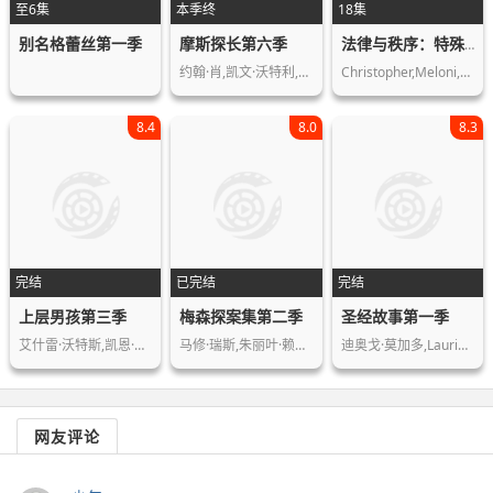
至6集
本季终
18集
别名格蕾丝第一季
摩斯探长第六季
法律与秩序：特殊受害者第十季
约翰·肖,凯文·沃特利,乔安娜·大卫,…
Christopher,Meloni,理查德·贝尔泽,艾斯-T,Ice-…
8.4
8.0
8.3
完结
已完结
完结
上层男孩第三季
梅森探案集第二季
圣经故事第一季
艾什雷·沃特斯,凯恩·鲁宾逊,米歇尔·…
马修·瑞斯,朱丽叶·赖伦斯,克里斯·乔…
迪奥戈·莫加多,Laurie,Calvert,…
网友评论