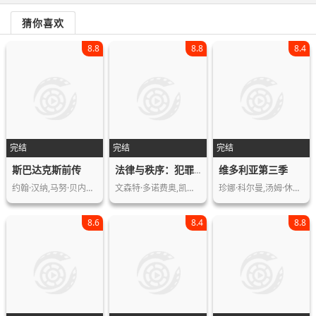
猜你喜欢
8.8
8.8
8.4
完结
完结
完结
斯巴达克斯前传
维多利亚第三季
法律与秩序：犯罪倾向第十季
约翰·汉纳,马努·贝内特,彼得·门萨,…
文森特·多诺费奥,凯瑟琳·厄布,杰伊·…
珍娜·科尔曼,汤姆·休斯,阿德里安·席…
8.6
8.4
8.8