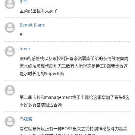
少年
主角妈出镜率太高了
Benoit Blanc
B
timer
跟Fi的感情线以及跟控制狂母亲窝囊废弟弟的亲情线跟国内
流水线垃圾现代剧别无二致有人觉得这是特工B面我觉得这
是水时长用的SuperB面
第二季卡拉和management终于出现给这季增加了看头fi这
季好多真空装很适合她
乌咪酱
看过就忘掉反正有一种BOSS出来之前特别神秘战斗力超高