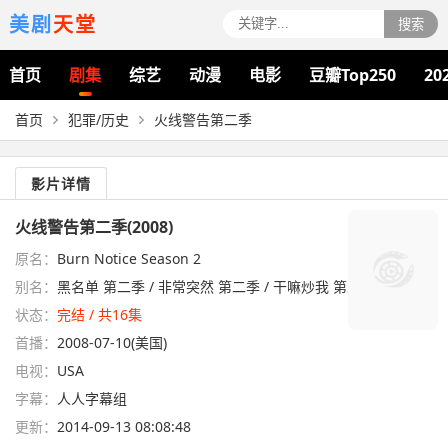
美剧
天堂
搜索
首页
剧集
综艺
动漫
电影
豆瓣Top250
20
首页
犯罪/历史
火线警告第二季
影片详情
火线警告第二季(2008)
原名：
Burn Notice Season 2
别名：
黑名单 第二季 / 非常突然 第二季 / 干嘛炒我 第二季
状态：
完结 / 共16集
首播：
2008-07-10(美国)
电视：
USA
字幕：
人人字幕组
更新：
2014-09-13 08:08:48