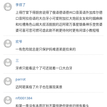
李烦了
上得厅堂下得厨房说得了俄语德语德州口音英语外加库尔德
口音阿拉伯语的大白牙小可爱附加扛大炮前女友和叼烟麻麻
和吐槽角色山姆大叔活脱脱的迈阿密万事屋银桑神乐登势婆
婆可喜可悲可燃可虐此剧不刷更待何时更有间谍小教程哦
欢爷
一有危险就总是只保护妈难道弟是捡来的
三
牙疼只能看这个了可还就着一口大白牙
parrot
迈阿密美极了片子也在展现美景
nf0001384
和第一季没有本质区别不算惊艳但是依旧很有看头