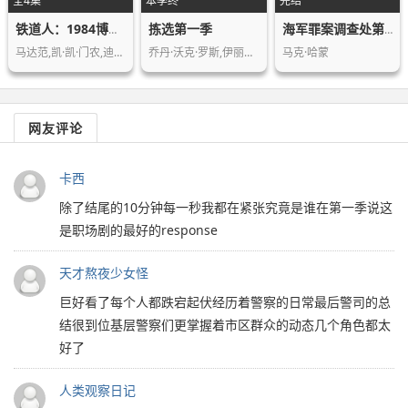
全4集
本季终
完结
拣选第一季
铁道人：1984博帕尔事件第一季
海军罪案调查处第十六季
马达范,凯·凯·门农,迪韦严杜·沙玛,…
乔丹·沃克·罗斯,伊丽莎白·塔比什,莎…
马克·哈蒙
网友评论
卡西
除了结尾的10分钟每一秒我都在紧张究竟是谁在第一季说这
是职场剧的最好的response
天才熬夜少女怪
巨好看了每个人都跌宕起伏经历着警察的日常最后警司的总
结很到位基层警察们更掌握着市区群众的动态几个角色都太
好了
人类观察日记