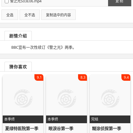
警之光S03E06.mp4
复制
全选
全不选
复制选中的内容
剧情介绍
BBC宣布一次性续订《警之光》两季。
猜你喜欢
9.1
8.3
9.4
本季终
本季终
完结
夏绿特医院第一季
眼淚谷第一季
糊涂侦探第一季