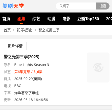
美剧
天堂
搜索
首页
剧集
综艺
动漫
电影
豆瓣Top250
20
首页
犯罪/历史
警之光第三季
影片详情
警之光第三季(2025)
原名：
Blue Lights Season 3
状态：
第6集完结 / 共6集
首播：
2025-09-29(英国)
电视：
BBC
字幕：
炸鱼薯条字幕组
更新：
2026-06-18 16:46:56