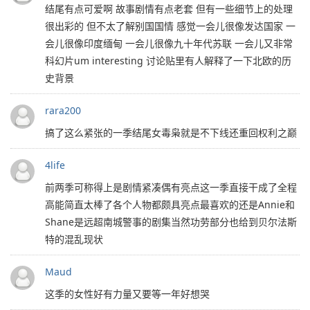
结尾有点可爱啊 故事剧情有点老套 但有一些细节上的处理
很出彩的 但不太了解别国国情 感觉一会儿很像发达国家 一
会儿很像印度缅甸 一会儿很像九十年代苏联 一会儿又非常
科幻片um interesting 讨论贴里有人解释了一下北欧的历
史背景
rara200
搞了这么紧张的一季结尾女毒枭就是不下线还重回权利之巅
4life
前两季可称得上是剧情紧凑偶有亮点这一季直接干成了全程
高能简直太棒了各个人物都颇具亮点最喜欢的还是Annie和
Shane是远超南城警事的剧集当然功劳部分也给到贝尔法斯
特的混乱现状
Maud
这季的女性好有力量又要等一年好想哭