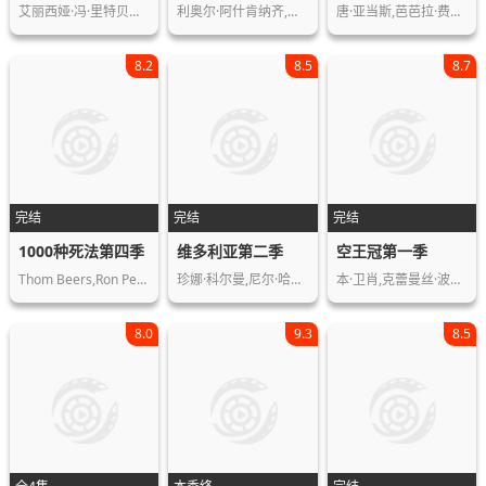
艾丽西娅·冯·里特贝格,Alicia,vo…
利奥尔·阿什肯纳齐,亚伯拉罕·阿维夫…
唐·亚当斯,芭芭拉·费尔顿,爱德华·普…
8.2
8.5
8.7
完结
完结
完结
1000种死法第四季
维多利亚第二季
空王冠第一季
Thom Beers,Ron Perlman,Joe Irwin
珍娜·科尔曼,尼尔·哈德森,丹妮拉·霍…
本·卫肖,克蕾曼丝·波西,帕特里克·斯…
8.0
9.3
8.5