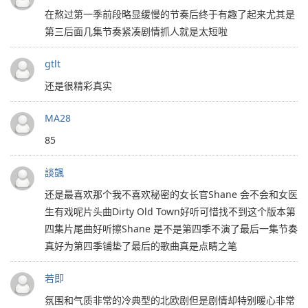
在熬过第一季前段略显缓慢的节奏后终于有趣了起来尤其是
第三后面几集节奏紧凑剧情抓人就是太短啦
gtlt
还是很精彩真实
MA28
85
談颽
还是最喜欢那个我不喜欢秘密的女长官Shane 会不会和女医
生有戏呢片头曲Dirty Old Town好听可惜找不到这个版本第
四集片尾曲好听擦Shane 是不是第四季不演了最后一集节奏
真好为第四季铺垫了最后的歌曲真是点睛之笔
若即
氛围和气质非常的冷典型的北欧剧但是剧情却特别暖心非常