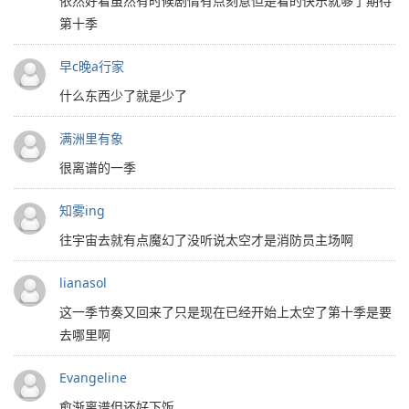
依然好看虽然有时候剧情有点刻意但是看的快乐就够了期待
第十季
早c晚a行家
什么东西少了就是少了
满洲里有象
很离谱的一季
知雾ing
往宇宙去就有点魔幻了没听说太空才是消防员主场啊
lianasol
这一季节奏又回来了只是现在已经开始上太空了第十季是要
去哪里啊
Evangeline
愈渐离谱但还好下饭