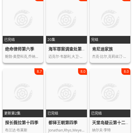
已完结
20集
完结
绝命律师第六季
肯尼迪家族
海军罪案调查处第二季
鲍勃·奥登科克,乔纳森·班克斯,蕾亚·…
迈克尔·韦瑟利,大卫·麦考姆,宝蕾·佩…
杰克·比尔,克莉丝汀·布丝,蕾切尔·威…
8.7
8.0
8.0
更新第2集
已完结
已完结
探长薇拉第十四季
都铎王朝第四季
天堂岛疑云第十二季
布兰达·布莱斯
Jonathan,Rhys,Meyers,Henry,Cavill,Ta…
纳尔夫·李特