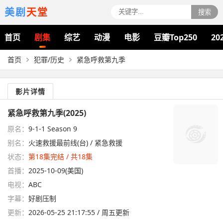
美剧
天堂
搜索
首页
剧集
综艺
动漫
电影
豆瓣Top250
20
首页
犯罪/历史
紧急呼救第九季
影片详情
紧急呼救第九季(2025)
原名：
9-1-1 Season 9
别名：
火速救援最前线(台) / 紧急救援
状态：
第18集完结 / 共18集
首播：
2025-10-09(美国)
电视：
ABC
字幕：
好剧压制
更新：
2026-05-25 21:17:55 / 周五更新