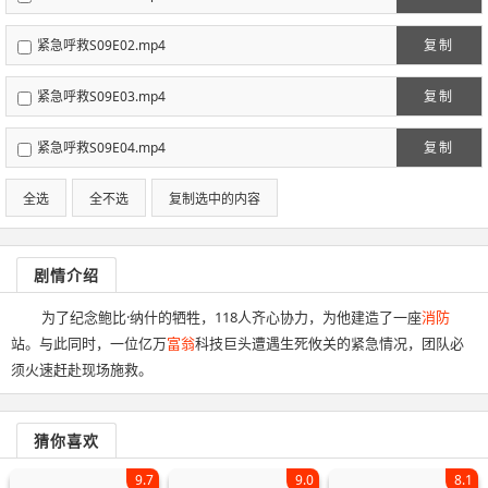
紧急呼救S09E02.mp4
复制
紧急呼救S09E03.mp4
复制
紧急呼救S09E04.mp4
复制
全选
全不选
复制选中的内容
剧情介绍
为了纪念鲍比·纳什的牺牲，118人齐心协力，为他建造了一座
消防
站。与此同时，一位亿万
富翁
科技巨头遭遇生死攸关的紧急情况，团队必
须火速赶赴现场施救。
猜你喜欢
9.7
9.0
8.1