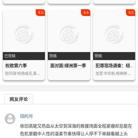
8.0
8.6
9.0
已完结
完结
完结
权欲第六季
面对面:绿洲第一季
犯罪现场调查：纽约篇第三季
欧玛瑞·哈德威克,莱拉·罗兰,娜图里·…
加里·辛尼斯,梅琳娜·卡纳卡罗兹,卡迈…
网友评论
翊的月
依旧高能又热血从太空到深海的救援场面全程紧绷却总能在
危机里戳中人性的温柔节奏快得让人停不下来越看越上头