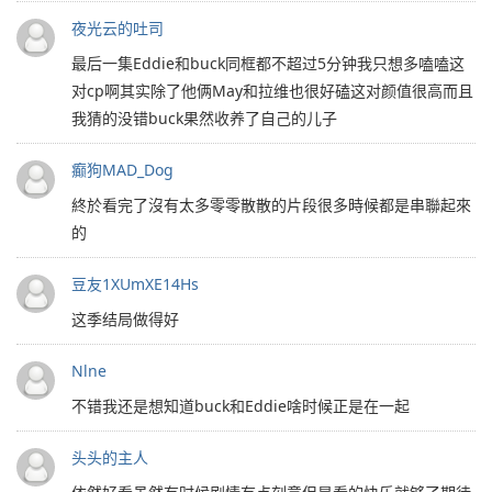
夜光云的吐司
最后一集Eddie和buck同框都不超过5分钟我只想多嗑嗑这
对cp啊其实除了他俩May和拉维也很好磕这对颜值很高而且
我猜的没错buck果然收养了自己的儿子
癫狗MAD_Dog
終於看完了沒有太多零零散散的片段很多時候都是串聯起來
的
豆友1XUmXE14Hs
这季结局做得好
Nlne
不错我还是想知道buck和Eddie啥时候正是在一起
头头的主人