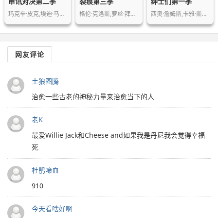
审讯对决第二季
裂痕第三季
绅士们第一季
玛克辛·皮克,埃迪·马森,马修·麦克费…
格伦·克洛斯,萝丝·拜恩,泰特·多诺万…
西奥·詹姆斯,卡雅·斯考达里奥,丹尼尔…
网友评论
土狼图腾
治愈一些古老的神秘力量来治愈当下的人
老K
最爱Willie Jack和Cheese and如果我是丹尼我会觉得幸福
死
杜鹃啼血
910
今天看啥好啊