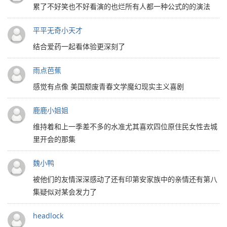
累了不好笑也不好看演的也烂所有人都一种公式的的演法
平平无奇小天才
结合爱药一起看体验更深刻了
雨点芭蕉
感觉有点像 美国颓废青春文学魔幻现实主义喜剧
鹿鹿小姐姐
维持着和上一季差不多的水准尤其喜欢四位原住民女性去城
里开会的那集
魏小鸭
被他们的友情深深感动了还有印第安家族中的亲情还有第八
集疑似对某会发力了
headlock