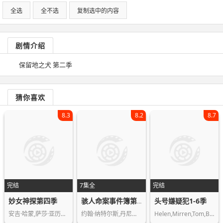
全选
全不选
复制选中的内容
剧情介绍
保留地之犬 第二季
猜你喜欢
8.3
8.2
8.7
完结
7集全
完结
妙女神探第四季
头号嫌疑犯1-6季
骇人命案事件簿第七季
安吉·哈蒙,萨莎·亚历山大
约翰·纳特尔斯,丹尼尔·凯西,切瑞·朗…
Helen,Mirren,Tom,Bell,John,Benfield