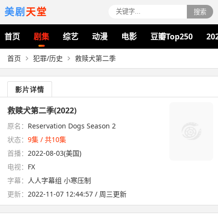
美剧
天堂
搜索
首页
剧集
综艺
动漫
电影
豆瓣Top250
20
首页
犯罪/历史
救赎犬第二季
影片详情
救赎犬第二季(2022)
原名：
Reservation Dogs Season 2
状态：
9集 / 共10集
首播：
2022-08-03(美国)
电视：
FX
字幕：
人人字幕组 小寒压制
更新：
2022-11-07 12:44:57 / 周三更新