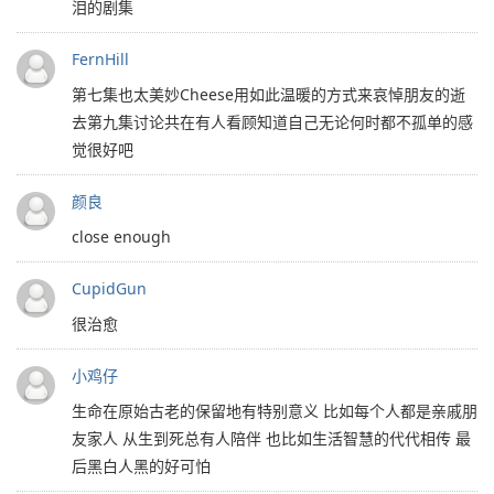
泪的剧集
FernHill
第七集也太美妙Cheese用如此温暖的方式来哀悼朋友的逝
去第九集讨论共在有人看顾知道自己无论何时都不孤单的感
觉很好吧
颜良
close enough
CupidGun
很治愈
小鸡仔
生命在原始古老的保留地有特别意义 比如每个人都是亲戚朋
友家人 从生到死总有人陪伴 也比如生活智慧的代代相传 最
后黑白人黑的好可怕