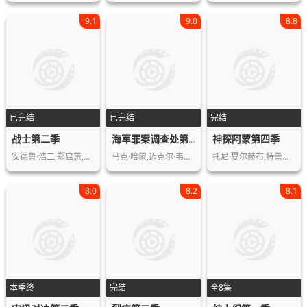
9.1
9.0
8.8
已完结
已完结
完结
战士第二季
神探阿蒙第四季
海军罪案调查处第七季
安德鲁·浩二,郑启蕙,黛安妮·尹,肯尼…
马克·哈蒙,迈克尔·韦瑟利,科特·德·…
托尼·夏尔赫布,特蕾勒·霍华德,贾森·…
8.0
8.2
8.1
本季终
完结
全8集