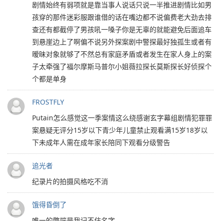
剧情始终有弱项就是靠当事人说话只说一半推进剧情比如男
孩穿的那件迷彩服跟谁借的话在嘴边都不说偏费老大劲去排
查还有都截停了男孩吼一嗓子你是无辜的就能避免后面追车
到悬崖边上了啊偏不说另外探案剧中警探最好独孤生或者有
暧昧对象就够了不然总有家庭矛盾或者发生在家人身上的案
子太牵强了福尔摩斯马普尔小姐薇拉探长莫斯探长好侦探个
个都是单身
FROSTFLY
Putain怎么感觉这一季案情这么绕感谢玄字幕组剧情犯罪罪
案悬疑无评分15岁以下青少年儿童禁止观看满15岁18岁以
下未成年人需在成年家长陪同下观看分级警告
追光者
纪录片的拍摄风格吃不消
饿得昏倒了
唯一的弊端是我记不住名字