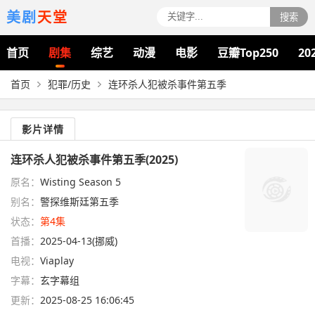
美剧
天堂
搜索
首页
剧集
综艺
动漫
电影
豆瓣Top250
20
首页
犯罪/历史
连环杀人犯被杀事件第五季
影片详情
连环杀人犯被杀事件第五季(2025)
原名：
Wisting Season 5
别名：
警探维斯廷第五季
状态：
第4集
首播：
2025-04-13(挪威)
电视：
Viaplay
字幕：
玄字幕组
更新：
2025-08-25 16:06:45