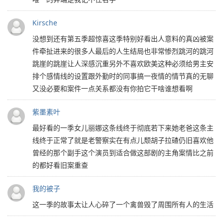
Kirsche
没想到还有第五季超惊喜这季特别好看出人意料的真凶被案
件牵扯进来的很多人最后的人生结局也非常惨烈跳河的跳河
跳崖的跳崖让人深感沉重另外不喜欢欧美这种必须给男主安
排个感情线的设置跟外勤时的同事搞一夜情的情节真的无聊
又没必要和案件一点关系都没有你拍它干啥谁想看啊
紫墨素叶
最好看的一季女儿丽娜这条线终于彻底若下来她老爸这条主
线终于正常了就是老警察实在有点儿颓胡子拉碴仍旧喜欢他
曾经的那个副手这个演员到适合做这部剧的主角案情比之前
的都好看旧案重查
我的被子
这一季的故事太让人心碎了一个禽兽毁了周围所有人的生活