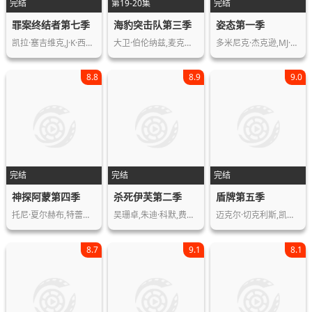
完结
第19-20集
完结
罪案终结者第七季
海豹突击队第三季
姿态第一季
凯拉·塞吉维克,J·K·西蒙斯,科瑞·雷…
大卫·伯伦纳兹,麦克斯·泰瑞奥,杰西卡…
多米尼克·杰克逊,MJ·罗德里格斯,埃文…
8.8
8.9
9.0
完结
完结
完结
神探阿蒙第四季
杀死伊芙第二季
盾牌第五季
托尼·夏尔赫布,特蕾勒·霍华德,贾森·…
吴珊卓,朱迪·科默,费奥纳·肖,肖恩·…
迈克尔·切克利斯,凯瑟琳·丹特,沃尔顿…
8.7
9.1
8.1