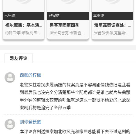
已完结
已完结
本季终
黑客军团第四季
福尔摩斯：基本演绎法第二季
海军罪案调查处：洛杉矶第五季
约翰尼·李·米勒,刘玉玲,艾丹·奎因,…
拉米·马雷克,卡莉·查肯,马丁·沃斯特…
米盖尔·弗尔,克里斯·奥唐纳,琳达·亨…
网友评论
西蒙的柠檬
老警探拄着拐步履蹒跚的探案真是不容易剧情线依旧混乱看
到最后我也没完全分清楚那些个配角都谁是谁也就片头曲那
半分钟的剪辑比较带感吧但就是这么一部很不精彩的北欧探
案剧我楞是追完了全部五季
别你登长道
本评论含剧透探案加北欧风光和家居总能看下去不过这剧的