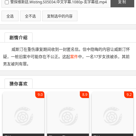
警探维斯廷.Wisting.S05E04.中文字幕.1080p-玄字幕组.mp4
复制
全选
全不选
复制选中的内容
剧情介绍
威斯汀在重伤康复期间收到一封匿名信。信中隐晦的内容让威斯汀怀
疑，一桩旧案中可能存在不公正。这起
案件
中，一名17岁女孩被杀，其前
男友被判有罪。
猜你喜欢
9.0
8.9
9.2