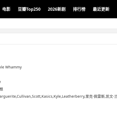
电影
豆瓣Top250
2026新剧
排行榜
最近更新
ble Whammy
y
圭根
guerite,Cullivan,Scott,Kasics,Kyle,Leatherberry,里克·佩雷斯