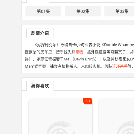
第01集
第02集
第03集
剧情介绍
《劣探德克尔》改编自卡尔·海亚森小说《Double Whamm
摇欲坠的房车里，接手找失踪
宠物
、抓外遇证据等奇葩案子，却意外
饰）、她现任警探妻子Mel（Bevin Bru饰），以及神秘富家女Em
Man"式怪案：捕食者植物杀人、人肉绞肉机、假肢
连环杀手
等
猜你喜欢
8.1