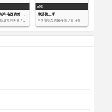
完结
堕落第二季
犯罪日记：暗杀科洛西奥第一季
豪尔赫·A·希门尼斯,古斯塔沃·桑切斯…
吉莲·安德森,詹米·多南,约翰·林奇