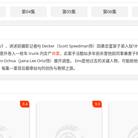
第04集
第05集
第06集
y》，讲述前摄影记者RJ Decker（Scott Speedman饰）因袭击富家子
卷入一桩车 trunk 内女尸
命案
，此案手法酷似多年前杀害他前同事兼妻子的未破旧案。
i Ochoa（Jaina Lee Ortiz饰）展开调查。 Emi是他过去的关键人物，
，每集一案背后都牵扯RJ的创伤与救赎之旅。
8.4
9.0