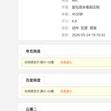
电视：
ABC
字幕：
面包周末看剧压制
单集：
45分钟
评分：
6.8
类型：
动作
犯罪
罪案
更新：
2026-05-24 19:10:32
夸克网盘
劣探德克尔.第01-03集
点击进入
百度网盘
劣探德克尔.第01-03集
点击进入
云播二