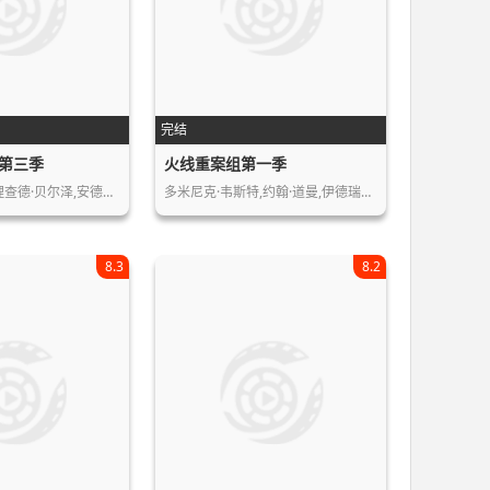
完结
第三季
火线重案组第一季
丹尼尔·鲍德温,理查德·贝尔泽,安德鲁…
多米尼克·韦斯特,约翰·道曼,伊德瑞斯…
8.3
8.2