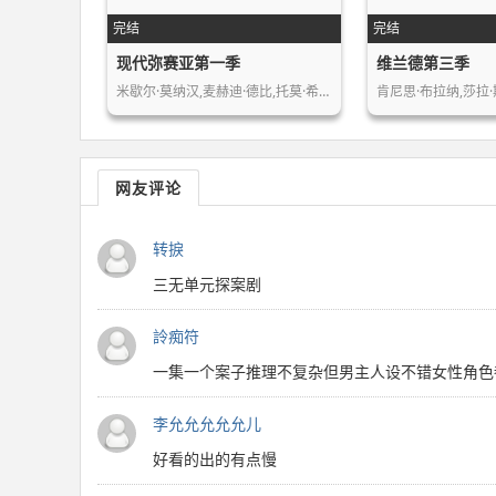
完结
完结
现代弥赛亚第一季
维兰德第三季
米歇尔·莫纳汉,麦赫迪·德比,托莫·希…
肯尼思·布拉纳,莎拉
网友评论
转捩
三无单元探案剧
詅痴符
一集一个案子推理不复杂但男主人设不错女性角色
李允允允允允儿
好看的出的有点慢