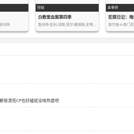
完结
本季终
白教堂血案第四季
·斯玛特
鲁伯特·彭利-琼斯,菲尔·戴维斯,史蒂…
都很漂亮CP也好磕就没啥热度吧