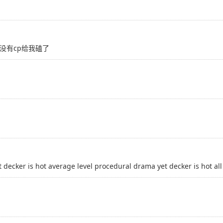
没有cp给我磕了
t decker is hot average level procedural drama yet decker is hot all 