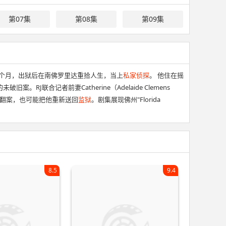
第07集
第08集
第09集
弟入狱18个月，出狱后在南佛罗里达重拾人生，当上
私家侦探
。 他住在摇
RJ联合记者前妻Catherine（Adelaide Clemens
可能助他翻案，也可能把他重新送回
监狱
。剧集展现佛州"Florida
8.5
9.4