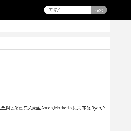
搜索
,凯文·兰金,阿德莱德·克莱蒙丝,Aaron,Marketto,贝文·布茹,Ryan,R