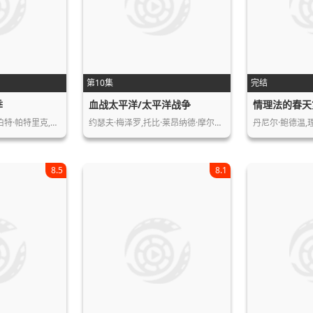
第10集
完结
季
血战太平洋/太平洋战争
情理法的春天
丹尼斯·海斯伯特,罗伯特·帕特里克,斯…
约瑟夫·梅泽罗,托比·莱昂纳德·摩尔…
8.5
8.1