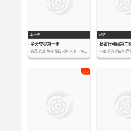
本季终
完结
争分夺秒第一季
秘密行动组第二
肖恩·宾,斯蒂芬·格拉汉姆,大卫·卡尔…
8.0