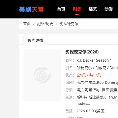
美剧
天堂
首页
剧集
综艺
动漫
首页
犯罪/历史
劣探德克尔
影片详情
劣探德克尔(2026)
原名：
R.J. Decker Season 1
别名：
RJ·德克尔 / RJ戴克 / Dou
状态：
全9集 / 共13集
编剧：
卡尔·希尔森,Rob Dohert
导演：
塔拉·妮可·韦尔,保罗·麦
主演：
斯科特·斯比德曼,Ellen,Mar
hodes…
首播：
2026-03-03(美国)