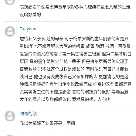
嗑药瘾君子父亲虐待童年阴影各种心理疾病乱七八糟的生活
没啥好看的
Taeyeon
虐待狂父亲 回避的母亲 对于梅尔罗斯的童年阴影简直是双
重buff 也不难理解长大后的他吸毒 戒毒 酗酒 戒酒一直反反
复复的崩溃又痊愈看了第一集觉得男主很癫 但第二集才明白
原因 真的童年阴影会伴随一辈子 但是梅尔罗斯最终实现了
自我救赎 只不过这个过程是漫长的 有时候只有自己才能救
赎自己 他也没有变成像自己父亲那样的人 更加痛心的是这
种情况是根据作者半自传小说改编而成 在身边这些事都是真
真实实发生过的不愧是影帝 卷福的演技真的很好 毒瘾酒瘾
发作的痛苦以及抑郁躯体化 哭戏真的很让人心疼
陶哥的韻
我以为都好了结果还是一团糟