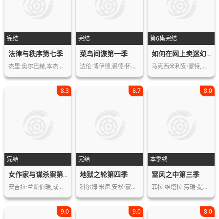
完结
完结
第6集完结
法律与秩序第七季
菜鸟间谍第一季
如何在网上卖迷幻药第一季
杰里·奥尔巴赫,本杰明·布拉特,埃帕莎…
达伦·博伊德,裘德·怀特,罗伯特·林德…
马克西米利安·蒙特,丹尼尔·卡伯,莱娜…
8.3
8.7
8.0
完结
完结
本季终
地狱之轮第四季
窒风之中第三季
女作家与谋杀案第三季
安吉拉·兰斯伯瑞,威廉·温德姆,汤姆·…
科尔姆·米尼,安松·蒙特,科曼
菲拉·维塔拉,劳瑞·提卡宁
9.0
9.0
8.0