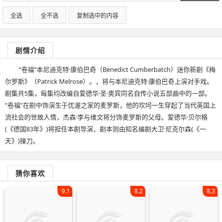
人人影视.mp4
全选
全不选
复制选中的内容
剧情介绍
“卷福”本尼迪克特·康伯巴奇（Benedict Cumberbatch）迷你新剧《梅
尔罗斯》（Patrick Melrose）。，将与本尼迪克特·康伯巴奇上演对手戏。
剧集共5集，每集均改编自爱德华·圣·奥宾同名自传小说五部曲中的一部。
“卷福”在剧中饰演生于优渥之家的麦罗斯，他的坎坷一生穿起了当代英国上
流社会的世故人情，杰森·李与维文将分饰麦罗斯的父母。爱德华·贝尔格
(《德国83年》)将担任本剧导演，剧本则由知名编剧大卫·尼克尔森(《一
天》)操刀。
猜你喜欢
9.1
8.2
8.3