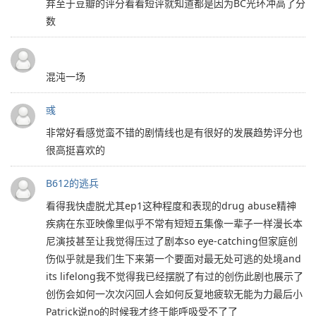
弃至于豆瓣的评分看看短评就知道都是因为BC光环冲高了分
数
混沌一场
彧
非常好看感觉蛮不错的剧情线也是有很好的发展趋势评分也
很高挺喜欢的
B612的逃兵
看得我快虚脱尤其ep1这种程度和表现的drug abuse精神
疾病在东亚映像里似乎不常有短短五集像一辈子一样漫长本
尼演技甚至让我觉得压过了剧本so eye-catching但家庭创
伤似乎就是我们生下来第一个要面对最无处可逃的处境and
its lifelong我不觉得我已经摆脱了有过的创伤此剧也展示了
创伤会如何一次次闪回人会如何反复地疲软无能为力最后小
Patrick说no的时候我才终于能呼吸受不了了