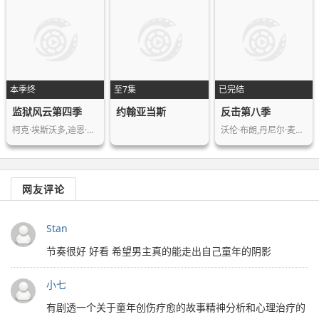
本季终
至7集
已完结
监狱风云第四季
约翰亚当斯
反击第八季
柯克·埃斯沃多,迪恩·文特斯,阿德沃尔…
沃伦·布朗,丹尼尔·麦克弗森,阿林·苏…
网友评论
Stan
节奏很好 好看 希望男主真的能走出自己童年的阴影
小七
有剧透一个关于童年创伤疗愈的故事精神分析和心理治疗的