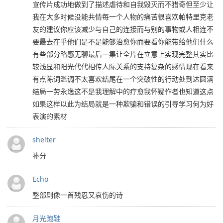
宣传片成功地做到了描述虐待和自我毁灭而不猎奇但至少让
我在大多时候没能共情每一个人物的痛苦很喜欢帕特里克老
友的建议你应该减少与自己的连接而与别的事物或人相连不
要最去在乎他们是不是能够治愈你而要看你能带给他们什么
有些部分略感无聊最后一集让全片在立意上实现完整其实比
较浅显和阳光代代相传人际关系的支持复杂的感情现在看来
有点陈词滥调不太喜欢结尾在一个突破性的行动处到达圆满
结局一劳永逸这不是我理解中的疗愈我怀疑作者也知道这点
如果这样以此为结局就是一种欺骗和错误的引导学习何为好
表演的素材
shelter
补分
Echo
整部剧像一首残忍又哀伤的诗
月光跑鞋