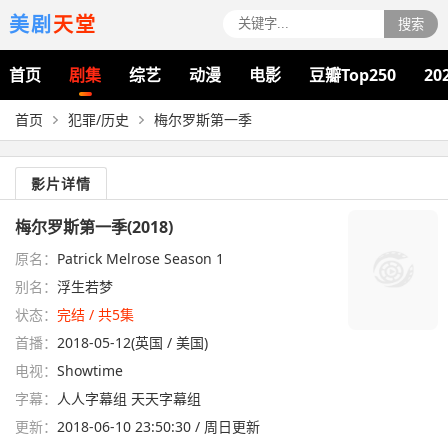
美剧
天堂
搜索
首页
剧集
综艺
动漫
电影
豆瓣Top250
20
首页
犯罪/历史
梅尔罗斯第一季
影片详情
梅尔罗斯第一季(2018)
原名：
Patrick Melrose Season 1
别名：
浮生若梦
状态：
完结 / 共5集
首播：
2018-05-12(英国 / 美国)
电视：
Showtime
字幕：
人人字幕组 天天字幕组
更新：
2018-06-10 23:50:30 / 周日更新