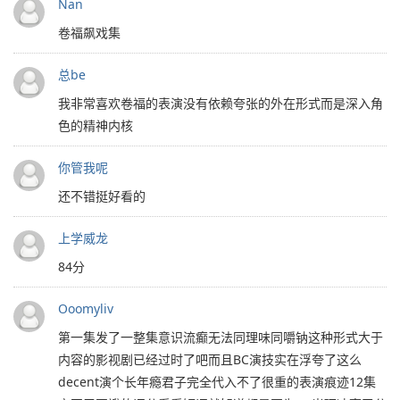
Nan
卷福飙戏集
总be
我非常喜欢卷福的表演没有依赖夸张的外在形式而是深入角
色的精神内核
你管我呢
还不错挺好看的
上学威龙
84分
Ooomyliv
第一集发了一整集意识流癫无法同理味同嚼钠这种形式大于
内容的影视剧已经过时了吧而且BC演技实在浮夸了这么
decent演个长年瘾君子完全代入不了很重的表演痕迹12集