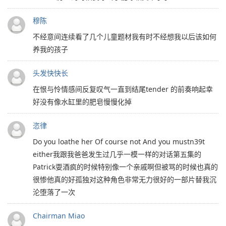
穆陈
不经意间连续看了几个儿童题材我有时不经想我以后该如何
养我的孩子
头发快快长
在恨与怜情感间反复叹气一直到结尾tender 的前奏响起幸
好没有像水缸里的肥皂慢慢化掉
恣律
Do you loathe her Of course not And you mustn39t
either我跟我爸爸发生过几乎一模一样的对话第五集的
Patrick耍酒疯的时候特别像一个亲戚啊但被骂的时候也真的
很惨他真的好孤独对这种角色非常无力很好的一部片替我沉
沦堕落了一次
Chairman Miao