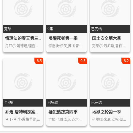
完结
9集
已完结
唤醒死者第一季
国土安全第六季
情理法的春天第三季
丹尼尔·鲍德温,理查德·贝尔泽,安德鲁…
特雷沃·伊芙,苏·乔斯顿,Wil,John…
克莱尔·丹尼斯,鲁伯特·弗兰德,曼迪·…
8.5
9.5
8.2
至4集
已完结
已完结
疑犯追踪第四季
地狱之轮第一季
乔治·詹特利探案第二季
马丁·肖,李·恩格里比,马修·麦克诺提…
吉姆·卡维泽,迈克尔·爱默生,莎拉·夏…
科尔姆·米尼,安松·蒙特,多米妮克·麦…