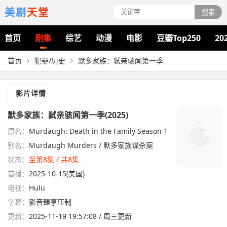
美剧
天堂
搜索
首页
剧集
综艺
动漫
电影
豆瓣Top250
20
首页
犯罪/历史
默多家族：弑亲骇闻第一季
影片详情
默多家族：弑亲骇闻第一季(2025)
原名：
Murdaugh: Death in the Family Season 1
别名：
Murdaugh Murders / 默多家族谋杀案
状态：
至第8集 / 共8集
首播：
2025-10-15(美国)
电视：
Hulu
字幕：
影音臻享压制
更新：
2025-11-19 19:57:08 / 周三更新