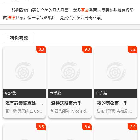
该剧改编自轰动全美的真人真事。默多
家族
系南卡罗莱纳州最有权势
的
法律
世家，但一宗致命船难，竟然牵扯多宗离奇命案。
猜你喜欢
8.3
9.0
8.2
至24集
本季终
已完结
温特沃斯第六季
夜的表象第一季
海军罪案调查处：洛杉矶篇第二季
克里斯·奥唐纳,LL,Cool,J,皮特·坎姆…
利亚·珀赛尔,Nicole,da,Silva,凯…
法布里齐奥·吉福尼,玛格丽塔·布伊,托…
8.5
8.4
8.9