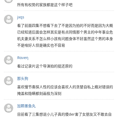
所有有权势的家族都是这个样子吧
jxqs
看了前面四集不想看下去了不是因为拍的不好而是因为大概
已经知道后面会怎样其实是有点同情那个男主的中年事业危
机夫妻关系不怎么样小孩有问题身体不好虽然这个男的本身
不是啥好人但是确实也不容易
Яανeη
看过记录片这个导演拍的挺还原的
那头狗
喜欢慢节奏探人性的应该会喜欢人的贪婪自私上瘾对错误的
掩盖和隐瞒都刻画极为深刻
加颗墨鱼丸
目前看了三集想说小儿子真的傻der害了女朋友又不敢去自