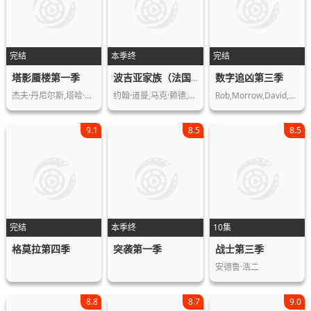
完结
本季终
完结
塔影蜃楼第一季
数字追凶第三季
波吉亚家族（法国版）第二季
杰夫·丹尼尔斯,塔哈·拉希姆,瑞安·施…
约翰·道曼,马克·赖德,伊索尔达·戴查…
Rob,Morrow,David,Krumholtz
9.1
8.5
8.5
完结
本季终
10集
格莫拉第四季
突袭第一季
战士第三季
安德鲁·浩二
8.8
8.7
9.0