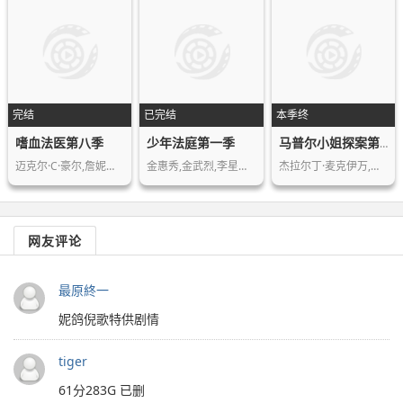
完结
已完结
本季终
嗜血法医第八季
少年法庭第一季
马普尔小姐探案第一季
迈克尔·C·豪尔,詹妮弗·卡朋特
金惠秀,金武烈,李星民,李姃垠,李相喜,…
杰拉尔丁·麦克伊万,佐伊·沃纳梅克,迈…
网友评论
最原終一
妮鸽倪歌特供剧情
tiger
61分283G 已删