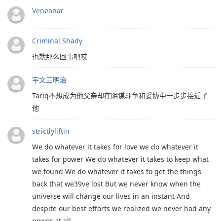
Veneanar
Criminal Shady
也就那么回事吧哎
宇文三明治
Tariq不想成为他父亲却在阴谋斗争和妥协中一步步接近了
他
strictlyliftin
We do whatever it takes for love we do whatever it
takes for power We do whatever it takes to keep what
we found We do whatever it takes to get the things
back that we39ve lost But we never know when the
universe will change our lives in an instant And
despite our best efforts we realized we never had any
power at all