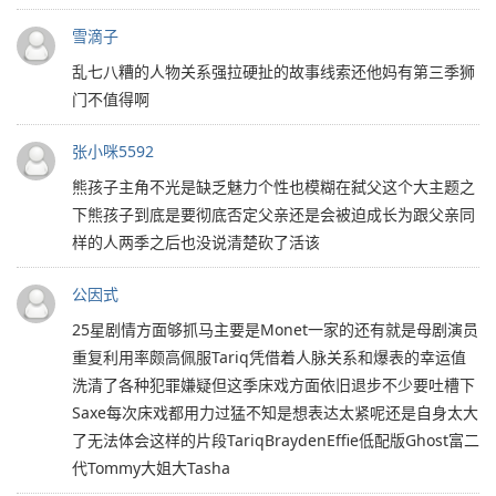
雪滴子
乱七八糟的人物关系强拉硬扯的故事线索还他妈有第三季狮
门不值得啊
张小咪5592
熊孩子主角不光是缺乏魅力个性也模糊在弑父这个大主题之
下熊孩子到底是要彻底否定父亲还是会被迫成长为跟父亲同
样的人两季之后也没说清楚砍了活该
公因式
25星剧情方面够抓马主要是Monet一家的还有就是母剧演员
重复利用率颇高佩服Tariq凭借着人脉关系和爆表的幸运值
洗清了各种犯罪嫌疑但这季床戏方面依旧退步不少要吐槽下
Saxe每次床戏都用力过猛不知是想表达太紧呢还是自身太大
了无法体会这样的片段TariqBraydenEffie低配版Ghost富二
代Tommy大姐大Tasha