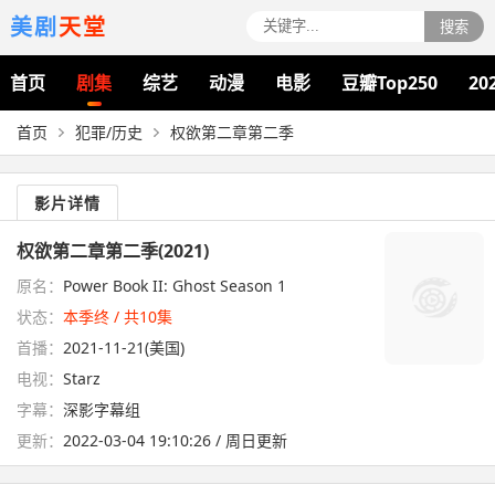
美剧
天堂
搜索
首页
剧集
综艺
动漫
电影
豆瓣Top250
20
首页
犯罪/历史
权欲第二章第二季
影片详情
权欲第二章第二季(2021)
原名：
Power Book II: Ghost Season 1
状态：
本季终 / 共10集
首播：
2021-11-21(美国)
电视：
Starz
字幕：
深影字幕组
更新：
2022-03-04 19:10:26 / 周日更新