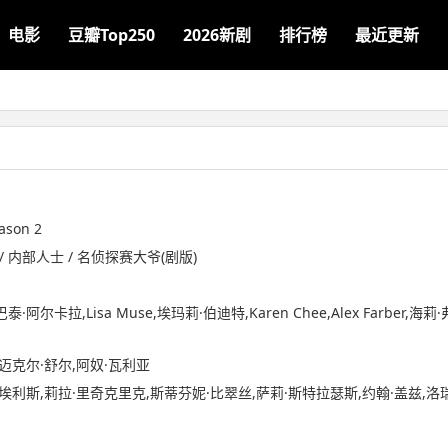
电影
豆瓣Top250
2026新剧
排行榜
最近更新
ason 2
/ 内部人士 / 名侦探赛大爷(剧版)
阿尔卡拉,Lisa Muse,埃玛莉·伯迪特,Karen Chee,Alex Farber,海莉·
,迈克尔·舒尔,阿奴·瓦利亚
·埃利斯,莉拉·里奇克里克,斯蒂芬妮·比翠丝,萨莉·斯特拉瑟斯,约翰·盖兹,洛瑞