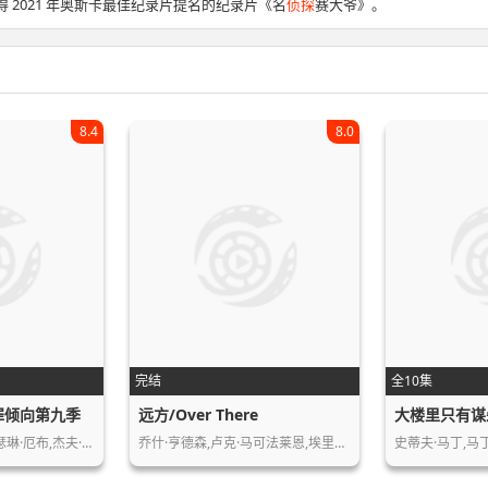
 2021 年奥斯卡最佳纪录片提名的纪录片《名
侦探
赛大爷》。
8.4
8.0
完结
全10集
罪倾向第九季
远方/Over There
大楼里只有谋
琳·厄布,杰夫·…
乔什·亨德森,卢克·马可法莱恩,埃里克…
史蒂夫·马丁,马