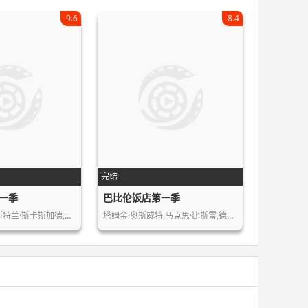
9.6
8.4
完结
一季
巴比伦饭店第一季
杰瑞德·哈里斯,斯特兰·斯卡斯加德,艾…
塔姆金·奥斯威特,马克思·比斯雷,德克…