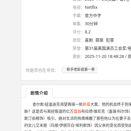
电视：
Netflix
字幕：
官方中字
单集：
30分钟
评分：
8.2
类型：
喜剧
罪案
犯罪
荣誉：
第31届美国演员工会奖:电
更新：
2025-11-20 18:48:28 
新手老卧底第一季
你是否也在
寻找
：
剧情介绍
查尔斯·纽温迪克渴望再接一桩
卧底
大案，他的机会终于到
胁？这是否与离经叛道的亿万
富翁
布拉德·维尼克（盖瑞·科尔
斯汀伯根饰）吸引，她对生活的热情唤醒了那些他以为在妻子去
的女儿艾米丽（玛丽·伊丽莎白·埃利斯饰）因父亲的变化而受