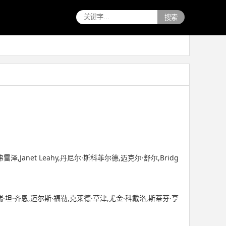
搜索
弗雷泽,Janet Leahy,丹尼尔·斯科菲尔德,迈克尔·舒尔,Bridg
·坦·齐恩,迈尔斯·福勒,克莱德·草津,尤金·科戴洛,斯蒂芬·亨