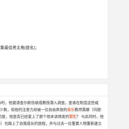
剧集最佳男主角(提名)；
胁时，他邀请查尔斯伪装成教授潜入调查。是谁在制造这些威
在少数，但他的注意力却被一位自由奔放的
音乐
教师莫娜（玛丽·
的是，他是否已经爱上了那个他本该揭发的
罪犯
？ 与此同时，他
饰）也踏上了自我成长的旅程，并与过去一位重要人物重新建立