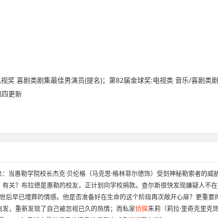
视奖 喜剧类剧集最佳男演员(提名)；第82届金球奖:电视类 音乐/喜剧类
/ 周四更新
来：当惠勒学院校长杰克·贝伦格（马克思·格林菲尔德饰）受到神秘勒索者的威
饰）有关？布拉德是惠勒的校友，正计划向学校捐款。查尔斯很快发现嫌疑人不
世后早已埋葬的情感。他是否准备好在生命的这个阶段再次敞开心扉？更重要
到启发，重新发现了自己被忽视已久的热情；而私家
侦探
朱莉（莉拉·里奇克里克