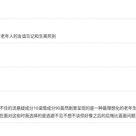
有老年人的友谊忘记和生离死别
不住的流悬疑成分10温情成分90虽然剧里呈现的是一种最理想化的老年
在面对这些时我选择的是逃避不见不想不谈但好像之后的后悔比直面问题