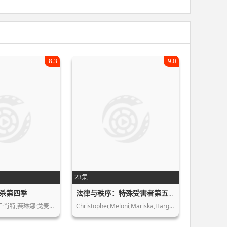
8.3
9.0
23集
杀第四季
法律与秩序：特殊受害者第五季
丁·肖特,赛琳娜·戈麦…
Christopher,Meloni,Mariska,Hargitay,…