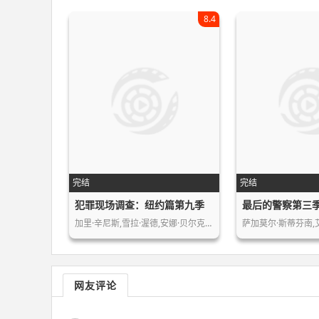
8.4
完结
完结
犯罪现场调查：纽约篇第九季
最后的警察第三
加里·辛尼斯,雪拉·渥德,安娜·贝尔克…
网友评论