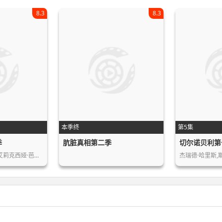
8.3
8.3
本季终
第5集
季
肮脏真相第二季
切尔诺贝利第
萨加莫尔·斯蒂芬南,艾莉克西娅·芭利…