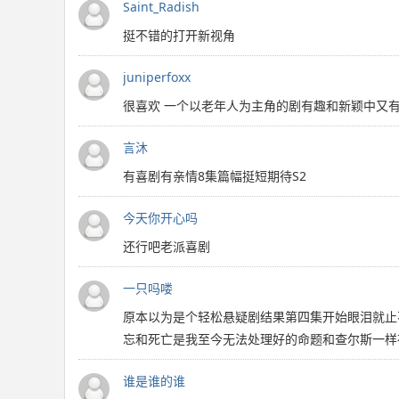
Saint_Radish
挺不错的打开新视角
juniperfoxx
很喜欢 一个以老年人为主角的剧有趣和新颖中又
言沐
有喜剧有亲情8集篇幅挺短期待S2
今天你开心吗
还行吧老派喜剧
一只吗喽
原本以为是个轻松悬疑剧结果第四集开始眼泪就止
忘和死亡是我至今无法处理好的命题和查尔斯一样
谁是谁的谁