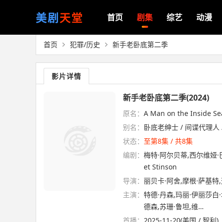
美剧
天堂
首页
剧集
综艺
动漫
首页
犯罪/历史
新手老卧底第二季
影片详情
新手老卧底第二季(2024)
原名：
A Man on the Inside Se
别名：
卧底老绅士 / 间谍代理人 
状态：
至第8集 / 共8集
编剧：
梅特·阿尔贝蒂,西尔维娅·巴泰·
et Stinson
导演：
丽贝卡·阿舍,摩根·萨基特
主演：
特德·丹森,玛丽·伊丽莎白
德森,苏珊·鲁坦,维…
首播：
2025-11-20(美国 / 智利)