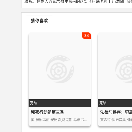
联系。 创剧人迈克尔·舒尔带来的这部《卧 底老绅士》改编自获得
猜你喜欢
8.6
完结
完结
秘密行动组第三季
法律与秩序：犯
奥德瑞·玛丽·安德森,马克斯·马蒂尼…
文森特·多诺费奥,凯瑟