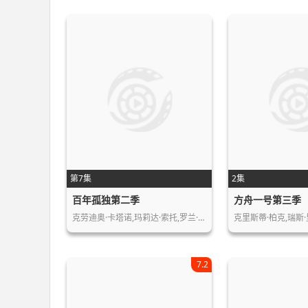
第7集
2集
百年孤独第二季
方舟一号第三季
克劳迪奥·卡塔诺,玛莉达·索托,罗兰·…
克里斯蒂·柏克,瑞斯·
7.2