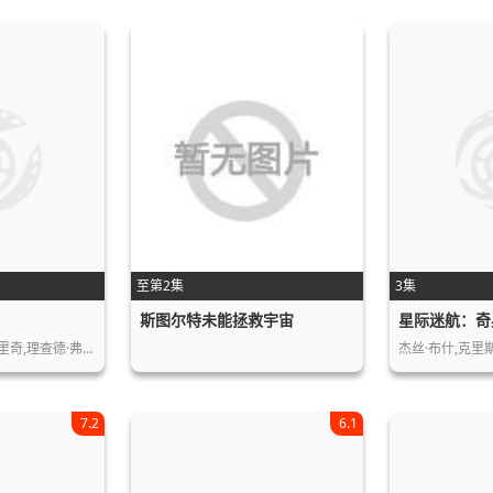
至第2集
3集
斯图尔特未能拯救宇宙
星际迷航：奇
里奇,理查德·弗…
杰丝·布什,克里
7.2
6.1