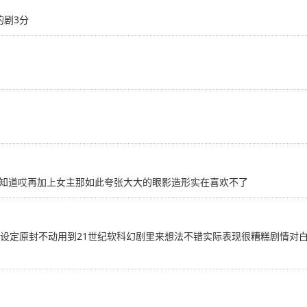
的剧3分
知道哎再加上女主那如此夸张大大的眼影造形实在喜欢不了
和设定原封不动用到21世纪软科幻剧里来想法不错实际表现很糟糕剧情对白