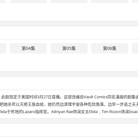
第04集
第05集
第06集
n》，此剧现定于美国时间3月27日首播。这部改编自Vault Comics同名漫画的剧集
杀死以灭绝王族血统，她仍然边清理宇宙各种危险角落，边早一步逃之夭夭。但当
zaro指挥官。Adriyan Rae饰演女主Elida﹑Tim Rozon饰演Issac﹑Pau