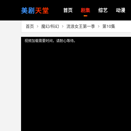
美剧
天堂
首页
剧集
综艺
动漫
首页
魔幻/科幻
流浪女王第一季
第10集
视频加载需要时间，请耐心等待。
提醒
请勿相信视频中广告内容，以免财产受损！
正在播放：流浪女王第一季（第10集）