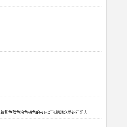
斥着紫色蓝色粉色橘色的夜店灯光把观众整的石乐志