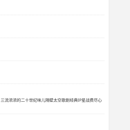
三流浓浓的二十世纪味儿隔壁太空歌剧经典IP星战费尽心