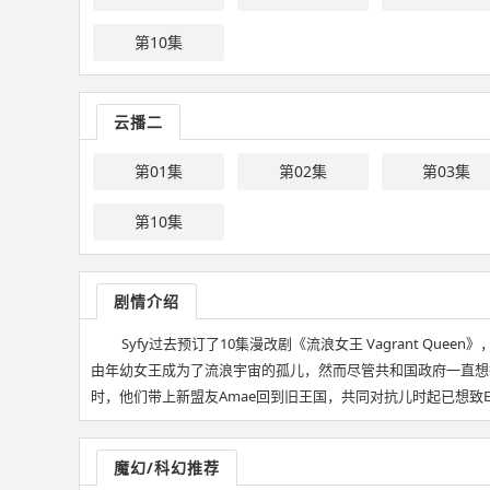
第10集
云播二
第01集
第02集
第03集
第10集
剧情介绍
Syfy过去预订了10集漫改剧《流浪女王 Vagrant Quee
由年幼女王成为了流浪宇宙的孤儿，然而尽管共和国政府一直想把她
时，他们带上新盟友Amae回到旧王国，共同对抗儿时起已想致Elida于死地的La
魔幻/科幻推荐