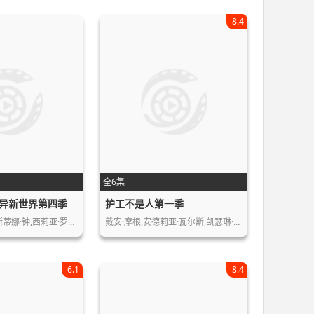
8.4
全6集
异新世界第四季
护工不是人第一季
斯蒂娜·钟,西莉亚·罗…
戴安·摩根,安德莉亚·瓦尔斯,凯瑟琳·…
6.1
8.4