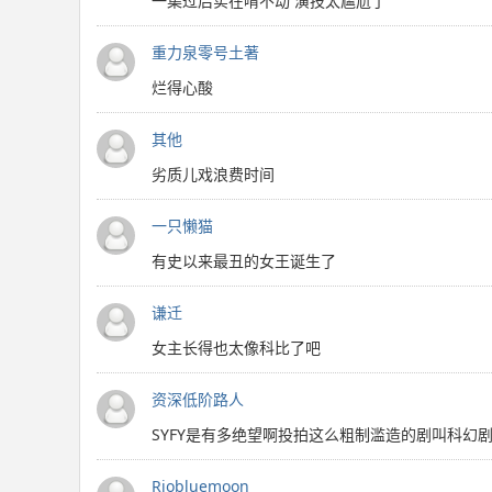
一集过后实在啃不动 演技太尴尬了
重力泉零号土著
烂得心酸
其他
劣质儿戏浪费时间
一只懒猫
有史以来最丑的女王诞生了
谦迁
女主长得也太像科比了吧
资深低阶路人
SYFY是有多绝望啊投拍这么粗制滥造的剧叫科
Riobluemoon