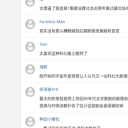
太傻逼了我连第1集都没撑过去近两年看过最垃圾
Faceless Man
其实没有那么糟糕越到后期剧情发展越有意思
Toni
太喜欢这种科幻废土题材了
海鲜
刚开始的宇宙外星搭景让人以为又一出科幻大剧谁
停滞者418
最大的败笔就是把上世纪80年代太空歌剧的剧情
思搞与时俱进都扑街了估计这部剧会直接被砍掉
种田小懒包