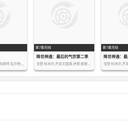
第7集完结
第7集完结
降世神通：最后的气宗第二季
哈丽特·瓦尔特,…
戈登·科米尔,齐亚文提奥,伊恩·欧斯利…