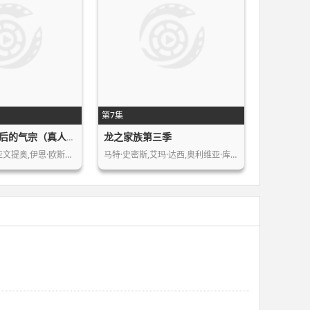
第7集
龙之家族第三季
降世神通：最后的气宗（真人版）第二季
戈登·科米尔,齐亚文提奥,伊恩·欧斯利…
马特·史密斯,艾玛·达西,奥利维亚·库…