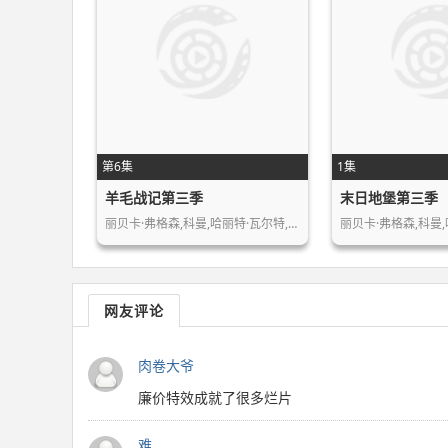
第6集
1集
羊毛战记第三季
末日地堡第三季
丽贝卡·弗格森,科曼,哈丽特·瓦尔特,…
丽贝卡·弗格森,科曼,
网友评论
肉卷大爷
廉价特效成就了很多烂片
难