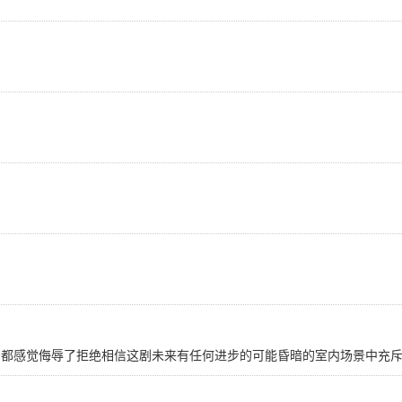
幻剧都感觉侮辱了拒绝相信这剧未来有任何进步的可能昏暗的室内场景中充