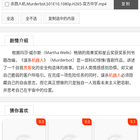
杀戮人机.Murderbot.S01E10.1080p.H265-官方中字.mp4
复制
全选
全不选
复制选中的内容
剧情介绍
根据玛莎·威尔斯（Martha Wells）畅销的雨果奖和星云奖获奖系列书
籍改编，《谋杀
机器人
》（Murderbot）是一部科幻惊悚/喜剧作品，讲述
了一个自我
黑客
化的安全构造体的故事。它对人类情感感到恐惧，却又被
自己脆弱的客户所吸引。在完成一项危险任务的同时，谋杀
机器人
必须隐
藏自己的自由意志，而它真正想做的只是独自一人观看未来主义肥皂剧，
并思考自己在宇宙中的位置。
猜你喜欢
8.0
9.0
9.1