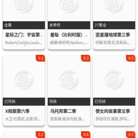
全集
本季终
27集全
歪星撞地球第三季
星际之门：宇宙第二季
羞耻（比利时版）第三季
Robert,Carlyle,Louis,Ferreira,Brian,…
威廉·赫伯特,Nathan,Bouts,Noa,…
约翰·利思戈,克莉丝汀·约翰斯顿,弗伦…
9.2
8.3
8.5
已完结
完结
已完结
X档案第六季
乌托邦第二季
使女的故事第五季
大卫·杜楚尼,吉莲·安德森,威廉·B·…
菲奥娜·奥肖内西,保罗·希金斯,亚历山…
伊丽莎白·莫斯,伊冯娜·斯特拉霍夫斯…
8.0
8.8
8.5