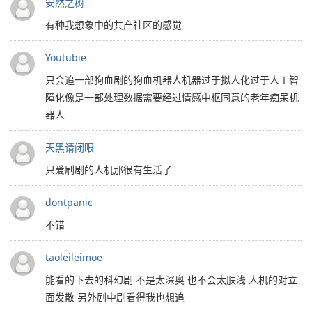
安然之树
有种我想象中的共产社区的感觉
Youtubie
只会追一部狗血剧的狗血机器人机器过于拟人化过于人工智
障化像是一部处理数据需要经过情感中枢同意的老年痴呆机
器人
天黑请闭眼
只爱刷剧的人机那很有生活了
dontpanic
不错
taoleileimoe
能看的下去的科幻剧 不是太深奥 也不会太肤浅 人机的对立
面发散 另外剧中剧看得我也想追