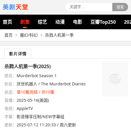
美剧
天堂
搜索
首页
剧集
综艺
动漫
电影
豆瓣Top250
20
首页
魔幻/科幻
杀戮人机第一季
影片详情
杀戮人机第一季(2025)
原名：
Murderbot Season 1
别名：
厌世机器人 / The Murderbot Diaries
状态：
第10集完结 / 共10集
首播：
2025-05-16(美国)
电视：
AppleTV
字幕：
影音臻享压制/NEW字幕组
更新：
2025-07-12 11:20:33 / 周六更新