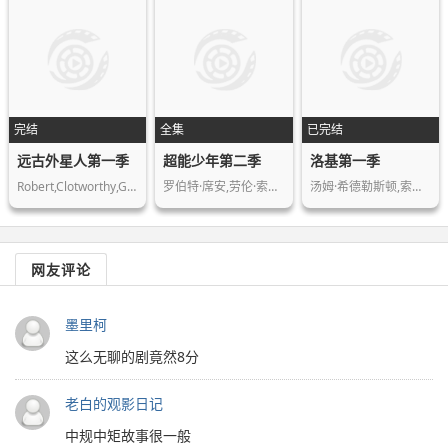
完结
全集
已完结
远古外星人第一季
超能少年第二季
洛基第一季
Robert,Clotworthy,Giorgio,Tsoukalos,…
罗伯特·席安,劳伦·索恰,伊万·瑞恩,…
汤姆·希德勒斯顿,索菲娅·迪·马蒂诺…
网友评论
墨里柯
这么无聊的剧竟然8分
老白的观影日记
中规中矩故事很一般