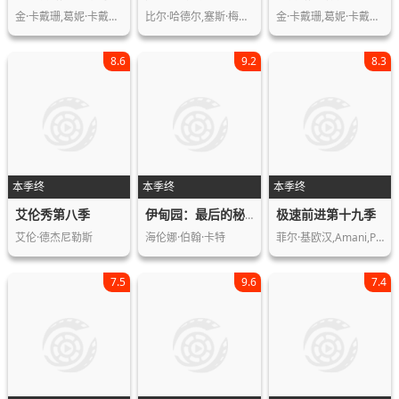
金·卡戴珊,葛妮·卡戴珊,科勒·卡戴珊…
比尔·哈德尔,塞斯·梅耶斯,安迪·萨姆…
金·卡戴珊,葛妮·卡戴珊,科勒·卡戴珊…
8.6
9.2
8.3
本季终
本季终
本季终
艾伦秀第八季
极速前进第十九季
伊甸园：最后的秘境第一季
艾伦·德杰尼勒斯
海伦娜·伯翰·卡特
菲尔·基欧汉,Amani,Pollard,Mar…
7.5
9.6
7.4