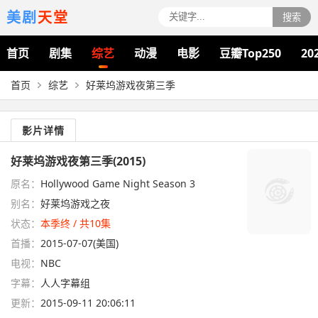
美剧
天堂
搜索
首页
剧集
综艺
动漫
电影
豆瓣Top250
20
首页
综艺
好莱坞游戏夜第三季
影片详情
好莱坞游戏夜第三季(2015)
原名：
Hollywood Game Night Season 3
别名：
好莱坞游戏之夜
状态：
本季终 / 共10集
首播：
2015-07-07(美国)
电视：
NBC
字幕：
人人字幕组
更新：
2015-09-11 20:06:11