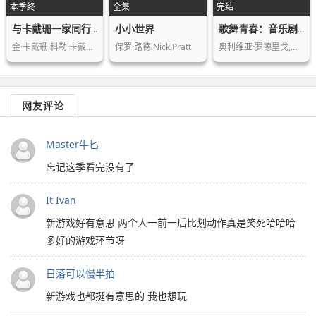
本季终
全集
完结
小小世界
与卡戴珊一家同行第四季
歌舞青春：音乐剧集第一季
金·卡戴珊,科勒·卡戴珊,葛妮·卡戴珊…
保罗·路德,Nick,Pratt
奥利维亚·罗德里戈,约书亚·巴塞特,马…
网友评论
Master牛匕
忘记这季看完没有了
It Ivan
新游戏好有意思 两个人一前一后比划动作真是笑死哈哈哈
多好的游戏环节呀
日落可以慢半拍
新游戏也都挺有意思的 我也想玩