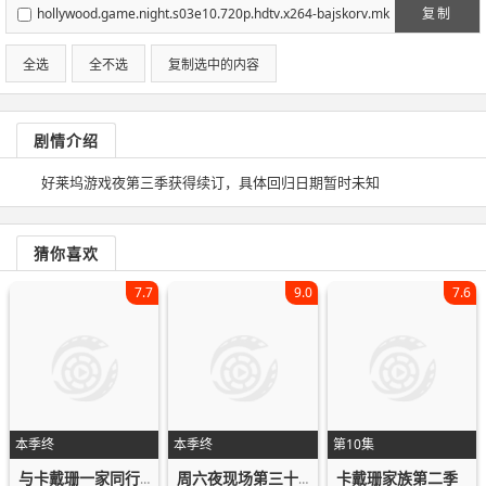
mkv
hollywood.game.night.s03e10.720p.hdtv.x264-bajskorv.mk
复制
v
全选
全不选
复制选中的内容
剧情介绍
好莱坞游戏夜第三季获得续订，具体回归日期暂时未知
猜你喜欢
7.7
9.0
7.6
本季终
本季终
第10集
卡戴珊家族第二季
与卡戴珊一家同行第十四季
周六夜现场第三十六季