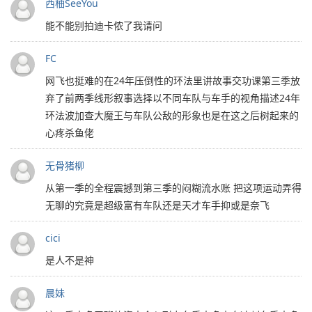
西柚SeeYou
能不能别拍迪卡侬了我请问
FC
网飞也挺难的在24年压倒性的环法里讲故事交功课第三季放
弃了前两季线形叙事选择以不同车队与车手的视角描述24年
环法波加查大魔王与车队公敌的形象也是在这之后树起来的
心疼杀鱼佬
无骨猪柳
从第一季的全程震撼到第三季的闷糊流水账 把这项运动弄得
无聊的究竟是超级富有车队还是天才车手抑或是奈飞
cici
是人不是神
晨妹