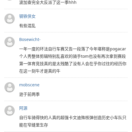
波加查完全大反派了这一季hhh
钢铁侠女
有些混乱
Bosewicht-
一年一度的环法自行车赛又告一段落了今年堪称是pogacar
个人秀整体剪辑特别乱喜欢的骑手tom也没有再次拿到赛段
第一体育竞技真的是太残酷了没有人会在乎你过往的经历你
在这一刻牛才是真的牛
mobscene
逊于前两季
阿源
自行车骑得快的人真的超强卡文迪殊核弹创造历史小车队只
能在窄缝里生存