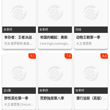
本季终
本季终
完结
动物王朝第一季
幸存者：王者决战第四十季
帝国的崛起：奥斯曼第一季
杰夫·普罗斯特,泰森·阿波斯托尔,丹妮…
Cem,Yigit,Uzümoglu,Tommaso…
大卫·爱登堡
9.1
7.8
8.4
全5集
本季终
本季终
野性英伦第一季
荒野独居第八季
潜行追踪（英版）第三季
大卫·爱登堡,Chris,Howard,Doug…