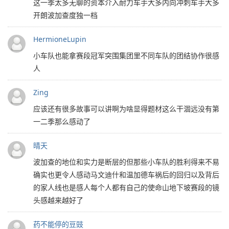
这一季太多无聊的资本介入耐力车手大多内向冲刺车手大多
开朗波加查度独一档
HermioneLupin
小车队也能拿赛段冠军突围集团里不同车队的团结协作很感
人
Zing
应该还有很多故事可以讲啊为啥显得题材这么干涸远没有第
一二季那么感动了
晴天
波加查的地位和实力是断层的但那些小车队的胜利得来不易
确实也更令人感动马文迪什和温加德车祸后的回归以及背后
的家人线也是感人每个人都有自己的使命山地下坡赛段的镜
头感越来越好了
药不能停的豆豉