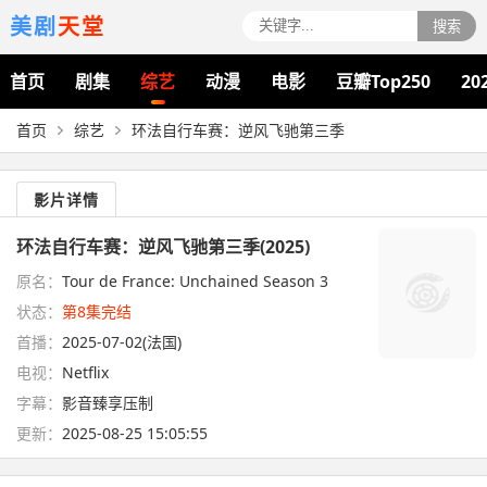
美剧
天堂
搜索
首页
剧集
综艺
动漫
电影
豆瓣Top250
20
首页
综艺
环法自行车赛：逆风飞驰第三季
影片详情
环法自行车赛：逆风飞驰第三季(2025)
原名：
Tour de France: Unchained Season 3
状态：
第8集完结
首播：
2025-07-02(法国)
电视：
Netflix
字幕：
影音臻享压制
更新：
2025-08-25 15:05:55