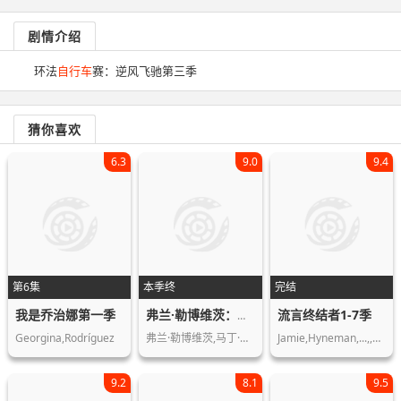
剧情介绍
环法
自行车
赛：逆风飞驰第三季
猜你喜欢
6.3
9.0
9.4
第6集
本季终
完结
我是乔治娜第一季
流言终结者1-7季
弗兰·勒博维茨：假装我们在城市第一季
Georgina,Rodríguez
弗兰·勒博维茨,马丁·斯科塞斯,Mich…
Jamie,Hyneman,...,,Host,Adam,Savage,…
9.2
8.1
9.5