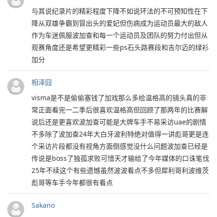
与其说纪录片的精彩程度下降不如说环法的不可预知性在下
降从双雄争霸到冒出头的爱妃但伤病成为运动员最大的敌人
作为车迷佩服波加查和每一个运动员及团队的努力付出但从
观赛角度还是希望更精彩一些ps石头路赛段和吉尔迈的绿衫
加分
相泽囧
visma是不是偷偷塞钱了加戏那么多给温格高的镜头真的非
常正面看完一二季后很喜欢温格高但回顾了那两年的比赛解
说后还是更喜欢波加查可能是大牌车手不易采访uae的剧情
不多除了波加查24年大白牙波利特绝对值得一讲彪哥更是连
个采访片段都没有视角方面倒感觉没什么问题波加查已经是
传说是boss了独孤求败可惜天才输给了今年媒体的口诛笔伐
25年不续这个有些遗憾虽然波波看点不多但犀利哥利波维茨
彪哥等车手今年都很有看点
Sakano