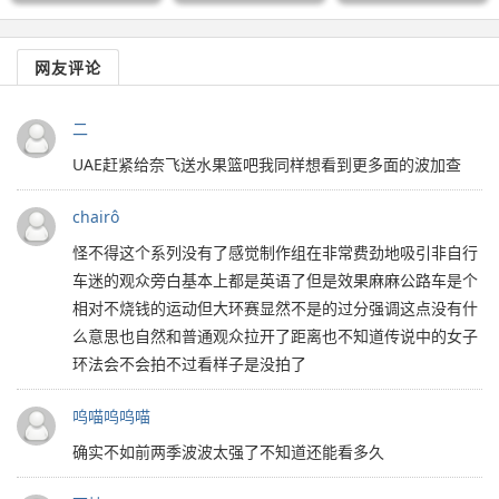
网友评论
二
UAE赶紧给奈飞送水果篮吧我同样想看到更多面的波加查
chairô
怪不得这个系列没有了感觉制作组在非常费劲地吸引非自行
车迷的观众旁白基本上都是英语了但是效果麻麻公路车是个
相对不烧钱的运动但大环赛显然不是的过分强调这点没有什
么意思也自然和普通观众拉开了距离也不知道传说中的女子
环法会不会拍不过看样子是没拍了
呜喵呜呜喵
确实不如前两季波波太强了不知道还能看多久