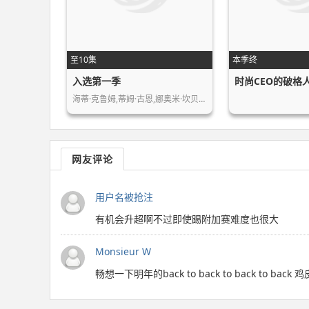
至10集
本季终
入选第一季
时尚CEO的破格
海蒂·克鲁姆,蒂姆·古恩,娜奥米·坎贝…
网友评论
用户名被抢注
有机会升超啊不过即使踢附加赛难度也很大
Monsieur W
畅想一下明年的back to back to back 