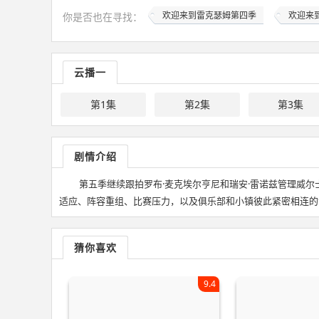
欢迎来到雷克瑟姆第四季
欢迎来
你是否也在
寻找
：
云播一
第1集
第2集
第3集
剧情介绍
第五季继续跟拍罗布·麦克埃尔亨尼和瑞安·雷诺兹管理威尔士
适应、阵容重组、比赛压力，以及俱乐部和小镇彼此紧密相连的
猜你喜欢
9.4