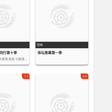
完结
同行第十季
体坛黑幕第一季
·卡戴珊,葛妮·卡戴珊…
7.9
6.6