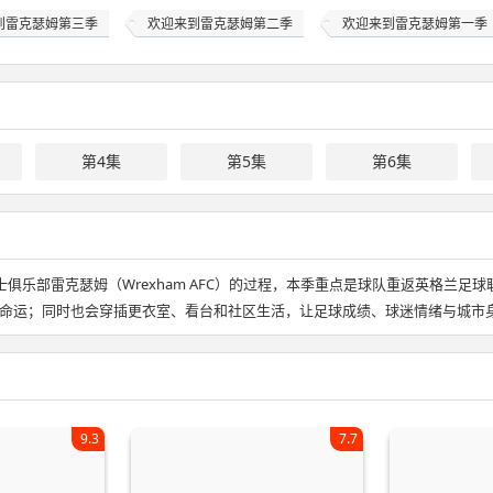
到雷克瑟姆第三季
欢迎来到雷克瑟姆第二季
欢迎来到雷克瑟姆第一季
第4集
第5集
第6集
俱乐部雷克瑟姆（Wrexham AFC）的过程，本季重点是球队重返英格兰足球
命运；同时也会穿插更衣室、看台和社区生活，让足球成绩、球迷情绪与城市
9.3
7.7