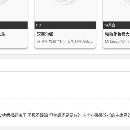
HD
14集全
人生
汉密尔顿
特效化妆师大
林-曼努尔·米兰达,小莱斯利·奥多姆,…
to back 鸡皮疙瘩都起来了 英冠不好踢 但梦想还是要有的 有个小贱贱这样的主席