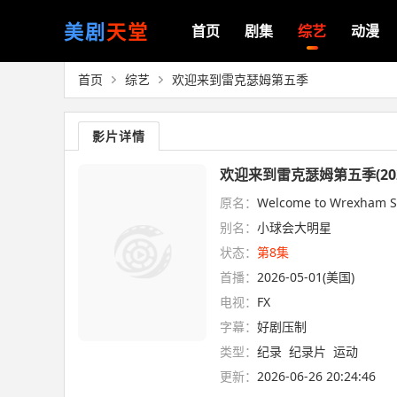
美剧
天堂
首页
剧集
综艺
动漫
首页
综艺
欢迎来到雷克瑟姆第五季
影片详情
欢迎来到雷克瑟姆第五季(202
原名：
Welcome to Wrexham S
别名：
小球会大明星
状态：
第8集
首播：
2026-05-01(美国)
电视：
FX
字幕：
好剧压制
类型：
纪录
纪录片
运动
更新：
2026-06-26 20:24:46