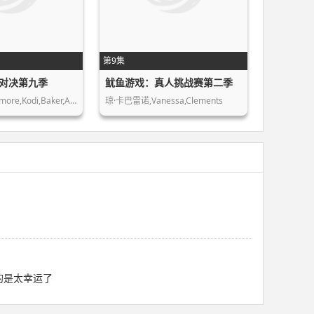
第9集
对决第九季
鱿鱼游戏：真人挑战赛第二季
McKenzie,Westmore,Kodi,Baker,Aaron,G…
琼·卡巴雷诺,Vanessa,Clements
真的是太幸运了