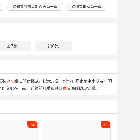
欢迎来到雷克斯汉姆第一季
欢迎来地球第一季
第7集
第8集
联赛
冠军
组后的新挑战。纪录片会呈现他们在更高水平联赛中的
身份交织在一起，延续前几季那种
热血
又温暖的现实感。
7.6
8.2