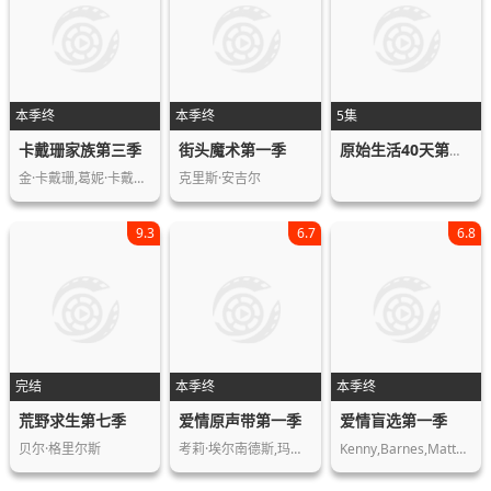
本季终
本季终
5集
卡戴珊家族第三季
街头魔术第一季
原始生活40天第三季
金·卡戴珊,葛妮·卡戴珊,科勒·卡戴珊…
克里斯·安吉尔
9.3
6.7
6.8
完结
本季终
本季终
荒野求生第七季
爱情原声带第一季
爱情盲选第一季
贝尔·格里尔斯
考莉·埃尔南德斯,玛德琳·斯托,珍娜·…
Kenny,Barnes,Matthew,Barnett,Jessica…