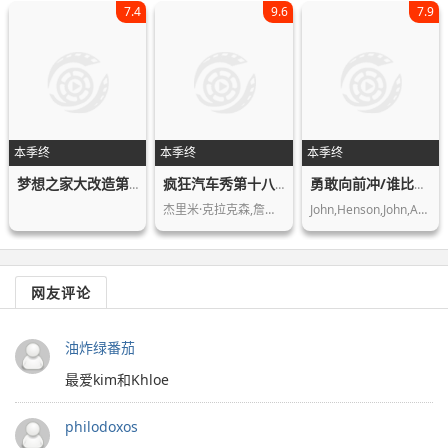
7.4
9.6
7.9
本季终
本季终
本季终
梦想之家大改造第二季
疯狂汽车秀第十八季
勇敢向前冲/谁比我糗
杰里米·克拉克森,詹姆斯·梅,理查德·…
John,Henson,John,Anderson,Jill,Wagne…
网友评论
油炸绿番茄
最爱kim和Khloe
philodoxos