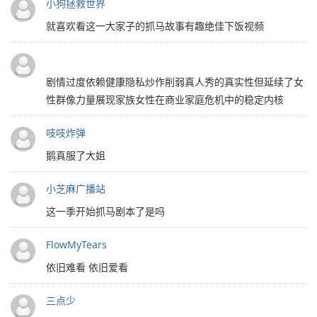
小狗拯救世界
就喜欢看这一大家子的抓马故事有趣绝佳下饭视频
剧情过度依赖健康隐私炒作削弱真人秀的真实性但延续了女
性群像力量展现家族女性在商业家庭危机中的稳定内核
吱吱炸弹
鹅真服了大姐
小芝麻广播站
这一季开始抓马剧本了是吗
FlowMyTears
依旧难看 依旧爱看
三点少