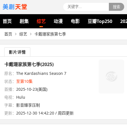
美剧
天堂
搜索
首页
剧集
综艺
动漫
电影
豆瓣Top250
20
首页
综艺
卡戴珊家族第七季
影片详情
卡戴珊家族第七季(2025)
原名：
The Kardashians Season 7
状态：
至第10集
首播：
2025-10-23(美国)
电视：
Hulu
字幕：
影音臻享压制
更新：
2025-12-30 14:42:20 / 周四更新