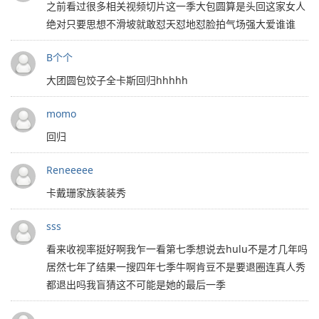
之前看过很多相关视频切片这一季大包圆算是头回这家女人
绝对只要思想不滑坡就敢怼天怼地怼脸拍气场强大爱谁谁
B个个
大团圆包饺子全卡斯回归hhhhh
momo
回归
Reneeeee
卡戴珊家族装装秀
sss
看来收视率挺好啊我乍一看第七季想说去hulu不是才几年吗
居然七年了结果一搜四年七季牛啊肯豆不是要退圈连真人秀
都退出吗我盲猜这不可能是她的最后一季