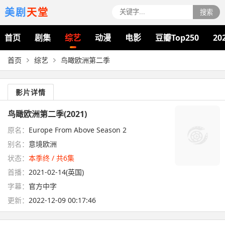
美剧
天堂
搜索
首页
剧集
综艺
动漫
电影
豆瓣Top250
20
首页
综艺
鸟瞰欧洲第二季
影片详情
鸟瞰欧洲第二季(2021)
原名：
Europe From Above Season 2
别名：
意境欧洲
状态：
本季终 / 共6集
首播：
2021-02-14(英国)
字幕：
官方中字
更新：
2022-12-09 00:17:46