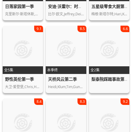
日落家园第一季
安迪·沃霍尔：时代日记第一季
五星级零食大厨第一季
克里斯尔·斯塔休斯,布雷特·奥本海姆…
比尔·欧文,Jeffrey,Deitch,Jes…
梅根·斯塔尔特,Hari,Kondabolu
9.1
8.5
6.6
全5集
本季终
全2集
野性英伦第一季
天桥风云第二季
梨泰院踩踏事故第一季
大卫·爱登堡,Chris,Howard,Doug…
Heidi,Klum,Tim,Gunn,Michael,Kors,Nin…
8.4
8.3
9.2