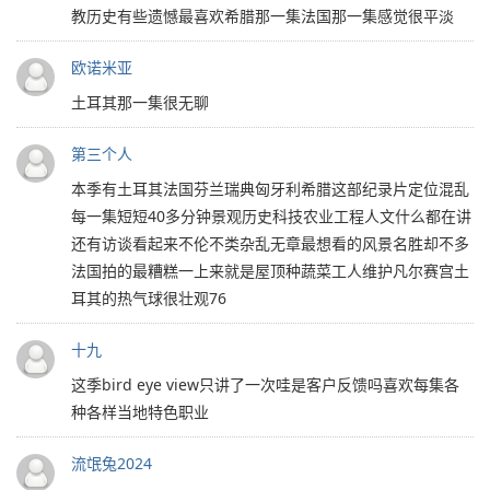
教历史有些遗憾最喜欢希腊那一集法国那一集感觉很平淡
欧诺米亚
土耳其那一集很无聊
第三个人
本季有土耳其法国芬兰瑞典匈牙利希腊这部纪录片定位混乱
每一集短短40多分钟景观历史科技农业工程人文什么都在讲
还有访谈看起来不伦不类杂乱无章最想看的风景名胜却不多
法国拍的最糟糕一上来就是屋顶种蔬菜工人维护凡尔赛宫土
耳其的热气球很壮观76
十九
这季bird eye view只讲了一次哇是客户反馈吗喜欢每集各
种各样当地特色职业
流氓兔2024