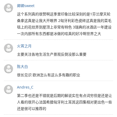
卿卿sweet
这个系列真的很赞啊这季里印象比较深刻的是1芬兰摩天轮
桑拿这真是让我大开眼界 2匈牙利彩色瓷砖这真是我的菜毛
毯上的花纹弄到屋顶上非常有特色 3瑞典的冰酒店一年建设
一次内部所有东西都是冰做的哇真的好冷啊世界之大️
火宵之月
主要关注各地生活生产景观反倒没那么重要
陈大白
很长见识 欧洲怎么有这么多有趣的职业
Andres_C
第二季也还是不错就是后期的解说实在有点词穷但是还是让
人看的很开心法国希腊匈牙利土耳其这四集相对更出色一些
还是很可以推荐的