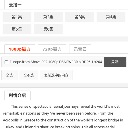
云播一
第1集
第2集
第3集
第4集
第5集
第6集
1080p磁力
720p磁力
迅雷云
Europe.from.Above.S02.1080p.DSNP.WEBRip.DDP5.1.x264-
复制
NTb[rartv]
全选
全不选
复制选中的内容
剧情介绍
This series of spectacular aerial journeys reveal the world"s most
remarkable nations as they"ve never been seen before. From the
Acropolis in Greece to the construction of the world"s longest bridge in
Turkey, and Finland"s giant ice breaking ships. This all access aerial