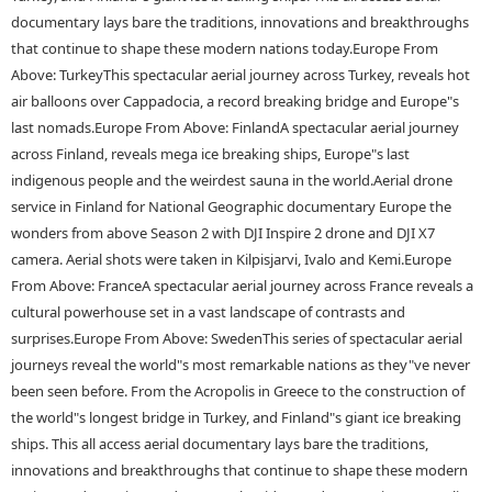
documentary lays bare the traditions, innovations and breakthroughs
that continue to shape these modern nations today.Europe From
Above: TurkeyThis spectacular aerial journey across Turkey, reveals hot
air balloons over Cappadocia, a record breaking bridge and Europe"s
last nomads.Europe From Above: FinlandA spectacular aerial journey
across Finland, reveals mega ice breaking ships, Europe"s last
indigenous people and the weirdest sauna in the world.Aerial drone
service in Finland for National Geographic documentary Europe the
wonders from above Season 2 with DJI Inspire 2 drone and DJI X7
camera. Aerial shots were taken in Kilpisjarvi, Ivalo and Kemi.Europe
From Above: FranceA spectacular aerial journey across France reveals a
cultural powerhouse set in a vast landscape of contrasts and
surprises.Europe From Above: SwedenThis series of spectacular aerial
journeys reveal the world"s most remarkable nations as they"ve never
been seen before. From the Acropolis in Greece to the construction of
the world"s longest bridge in Turkey, and Finland"s giant ice breaking
ships. This all access aerial documentary lays bare the traditions,
innovations and breakthroughs that continue to shape these modern