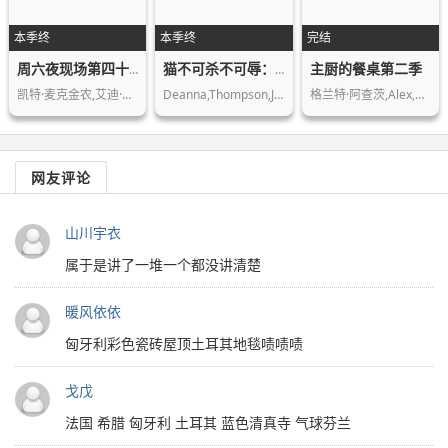
本季终
本季终
完结
主厨的餐桌第二季
周六夜现场第四十七季
猫不可杀不可辱：网络杀手大搜捕第一季
凯特·麦克金农,艾迪·布莱恩特,Ceci…
Deanna,Thompson,John,Green,Claudette…
格兰特·阿查茨,Alex,Atala,Domi…
网友评论
山川宇衣
属于是讲了一堆一个都没讲清楚
暖风依依
匈牙利彩色瓷砖屋顶土耳其地毯啧啧啧
戈戊
法国 希腊 匈牙利 土耳其 蓝色清真寺 气球芬兰