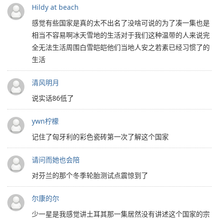
Hildy at beach
感觉有些国家是真的太不出名了没啥可说的为了凑一集也是
相当不容易啊冰天雪地的生活对于我们这种温带的人来说完
全无法生活周围白雪皑皑他们当地人安之若素已经习惯了的
生活
清风明月
说实话86低了
ywn柠檬
记住了匈牙利的彩色瓷砖第一次了解这个国家
请问而她也会陪
对芬兰的那个冬季轮胎测试点震惊到了
尔康的尔
少一星是我感觉讲土耳其那一集居然没有讲述这个国家的宗