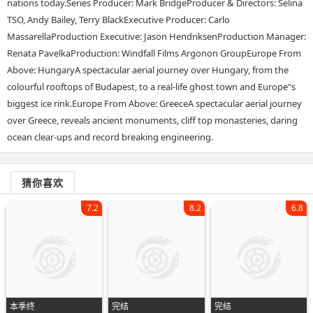
nations today.Series Producer: Mark BridgeProducer & Directors: Selina
TSO, Andy Bailey, Terry BlackExecutive Producer: Carlo
MassarellaProduction Executive: Jason HendriksenProduction Manager:
Renata PavelkaProduction: Windfall Films Argonon GroupEurope From
Above: HungaryA spectacular aerial journey over Hungary, from the
colourful rooftops of Budapest, to a real-life ghost town and Europe"s
biggest ice rink.Europe From Above: GreeceA spectacular aerial journey
over Greece, reveals ancient monuments, cliff top monasteries, daring
ocean clear-ups and record breaking engineering.
猜你喜欢
7.2
8.2
6.8
本季终
完结
完结