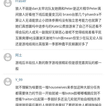
Frasier
狼人不弱是dan太早坑队友她俩和Peter是这片精华Peter离
间狼人好看他下线后能量变沉闷 bravo台那几个phaedra不
算让人无语能禁止小团体参赛吗没有独立思考能力也就算了
她们真想赢吗中途参与的Kate公费旅游来了自己不玩还看不
得会玩的人成天一副我好无聊恶心谁呢不觉得结局差看平民
互撕爽爆MJ没赢谢天谢地Trish很mean但至少在玩无论人际
还是游戏结局比英版第一季那种蠢平民躺赢好多了
阿土
游戏后半段拉人数的数字游戏很精彩但是感觉嘉宾玩的都一
般
Y_99
就不理解为啥要找一堆housewives来参加这种大部分任务
都需要体力的节目一开始就被一堆botox脸嘟嘟嘴膈应到不
想看Traitors比起第一季弱好多还没几轮就开始自相残杀弄
得很狼狈最后赢的人很明显商量好了要把其他人都排除掉自