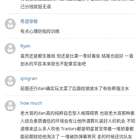
己分钱就挺无语
奇迹穿梭
有点心理防指控训练
Ryan
虽然还是都生推局 但还是比第一季好看些 结尾也挺好 一直
划水的平民本来就也不配拿奖金吧
qingran
前面还行dan确实玩太菜了后面给狼放水了有些牵强注水
how much
老大哥的dan真的纯粹自恋型人格障碍男 也就老大哥那种素
人综合素质偏低的环境会有让他所谓葬礼装好人的机会 不知
道哪来这么多人吹他 Traitors都是明星甚至带着一堆娇妻都
能前期就给他淘汰了 一堆破防弹幕笑死 走的时候还坑队友