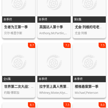
本季终
本季终
第8集
生者为王第一季
英国达人第十季
尤金·列维的宅老爹旅行第一季
贝尔·格里尔斯
Anthony,McPartlin,德科兰·当纳利,西蒙·考威尔,艾莉莎…
尤金·列维
8.7
7.2
7.5
全6集
本季终
本季终
楼梯悬案第一季
世界第二次大战：前线经历第一季
拉字至上真人秀第一季
约翰·博耶加
Whitney,Mixter,Alyssa,Morgan,Kacy,Bo…
Michael,Peterson
8.1
7.5
8.0