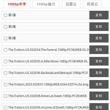
1080p中字
1080p磁力
迅雷云
阿里云
第1集
复制
第2集
复制
第3集
复制
The.Traitors.US.S02E04.The.Funeral.1080p.PCOK.WEB-DL.D
复制
DP5.1.x264-NTb.chs.eng.mp4
The.Traitors.US.S02E05.A.Killer.Move.1080p.PCOK.WEB-DL.
复制
DDP5.1.x264-NTb.chs.eng.mp4
The.Traitors.US.S02E06.Backstab.and.Betrayal.1080p.PCO
复制
K.WEB-DL.DDP5.1.x264-NTb.chs.eng.mp4
The.Traitors.2023.S02E07.1080p.WEB.h264-EDITH.chs.eng.
复制
mp4
The.Traitors.US.S02E08.Knives.at.Dawn.1080p.PCOK.WEB-
复制
DL.DDP5.1.x264-NTb.chs.eng.mp4
The.Traitors.US.S02E09.A.Game.of.Death.1080p.PCOK.WEB
复制