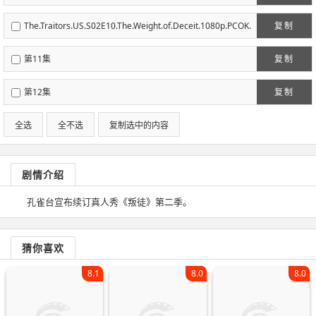
-DL.DDP5.1.x264-NTb.chs.eng.mp4
The.Traitors.US.S02E10.The.Weight.of.Deceit.1080p.PCOK.
复制
WEB-DL.DDP5.1.x264-NTb.chs.eng.mp4
第11集
复制
第12集
复制
全选
全不选
复制选中的内容
剧情介绍
孔雀台宣布续订真人秀《叛徒》第二季。
猜你喜欢
8.1
8.0
8.0