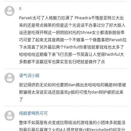
X
Parvati太可了人格魅力拉满了 Pheadra不愧是亚特兰大出
来的还是带点搞笑的但是这个光说话不办事过分了好大姐人
设还是吃得开啊这一把阴招衬托的Shree女士都清新脱俗乖
巧可爱了起来尤其是两狼一个不做事一个做蠢事把Parvati拉
下水简直了另外最后两个Faithful你拿钱就拿钱戏也太多了
哈哈哈哈这期看下来飞行员那一节简直让人觉得Faithful大
多数都不该赢冠军也算实至名归吧就是做作了点
语气词小姐
就记得挤奶无论如何也要把dan搞出去哈哈哈的确是BB里被
欺骗得太深说实话还挺喜欢p姐的可惜为dan辩护被抓出来
了
纯姐爱喝热可可
整体不如英版有点变成拉帮结派的游戏谁的小团体多就能活
到最后最后真理之火的4人感觉就是ct和terishelle约好平分