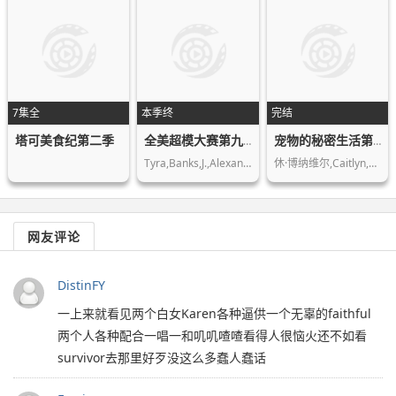
7集全
本季终
完结
塔可美食纪第二季
全美超模大赛第九季
宠物的秘密生活第一季
Tyra,Banks,J.,Alexander,Nigel,Barker
休·博纳维尔,Caitlyn,Elizabeth
网友评论
DistinFY
一上来就看见两个白女Karen各种逼供一个无辜的faithful
两个人各种配合一唱一和叽叽喳喳看得人很恼火还不如看
survivor去那里好歹没这么多蠢人蠢话