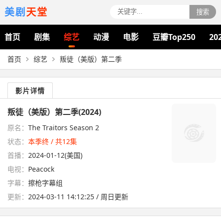
美剧
天堂
搜索
首页
剧集
综艺
动漫
电影
豆瓣Top250
20
首页
综艺
叛徒（美版）第二季
影片详情
叛徒（美版）第二季(2024)
原名：
The Traitors Season 2
状态：
本季终 / 共12集
首播：
2024-01-12(美国)
电视：
Peacock
字幕：
擦枪字幕组
更新：
2024-03-11 14:12:25 / 周日更新