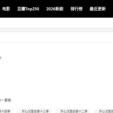
电影
豆瓣Top250
2026新剧
排行榜
最近更新
6
/ 周一更新
第十四季
开心汉堡店第十三季
开心汉堡店第十二季
开心汉堡