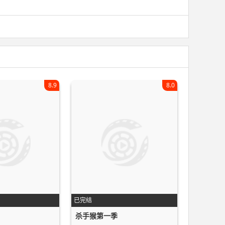
8.9
8.0
已完结
杀手猴第一季