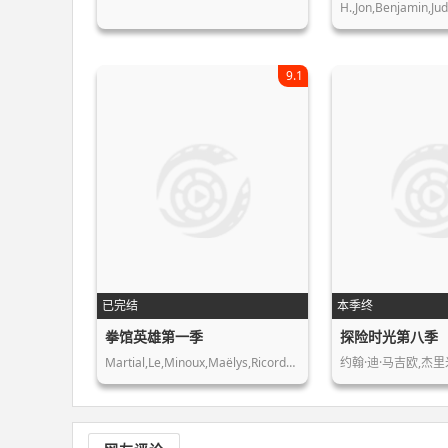
9.1
已完结
本季终
拳馆英雄第一季
探险时光第八季
Martial,Le,Minoux,Maëlys,Ricordeau,C…
约翰·迪·马吉欧,杰里