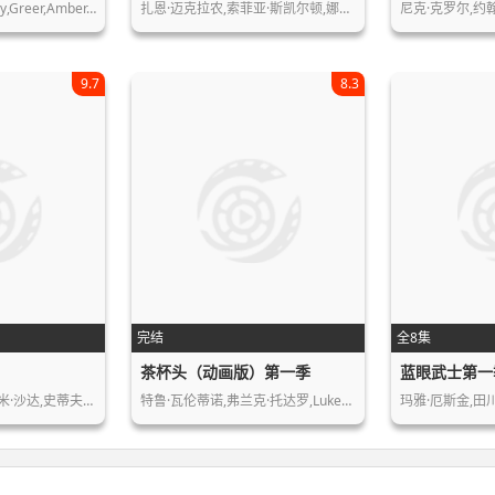
H.,Jon,Benjamin,Judy,Greer,Amber,Nas…
扎恩·迈克拉农,索菲亚·斯凯尔顿,娜塔…
尼克·克罗尔,约
9.7
8.3
完结
全8集
茶杯头（动画版）第一季
蓝眼武士第一
米·沙达,史蒂夫…
特鲁·瓦伦蒂诺,弗兰克·托达罗,Luke…
玛雅·厄斯金,田