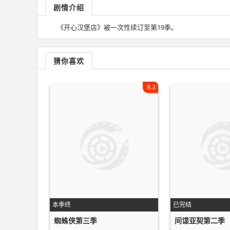
剧情介绍
《开心汉堡店》被一次性续订至第19季。
猜你喜欢
8.3
本季终
已完结
蜘蛛侠第三季
间谍亚契第二季