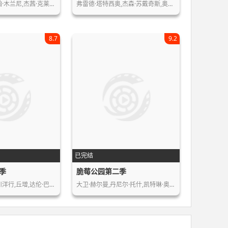
翰·木兰尼,杰茜·克莱…
弗雷德·塔特西奥,杰森·苏戴奇斯,奥利…
8.7
9.2
已完结
季
脆莓公园第二季
川洋行,丘增,达伦·巴…
大卫·赫尔曼,丹尼尔·托什,凯特琳·奥…