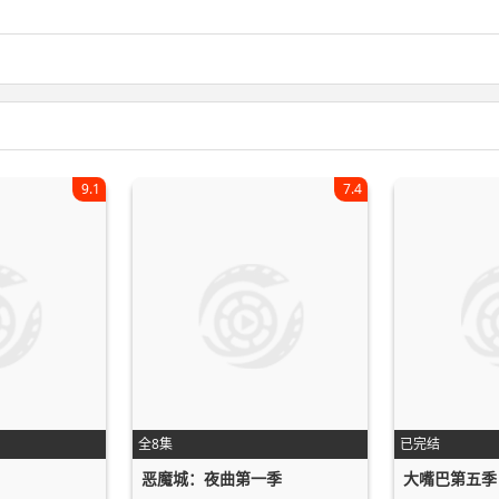
9.1
7.4
全8集
已完结
恶魔城：夜曲第一季
大嘴巴第五季