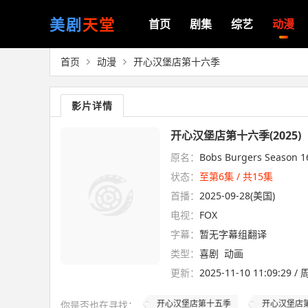
美剧
天堂
首页
剧集
综艺
动漫
首页
动漫
开心汉堡店第十六季
影片详情
开心汉堡店第十六季(2025)
原名：
Bobs Burgers Season 1
状态：
至第6集 / 共15集
首播：
2025-09-28(美国)
电视：
FOX
字幕：
暂无字幕组翻译
类型：
喜剧
动画
更新：
2025-11-10 11:09:29 
开心汉堡店第十五季
开心汉堡店
你是否也在
寻找
：