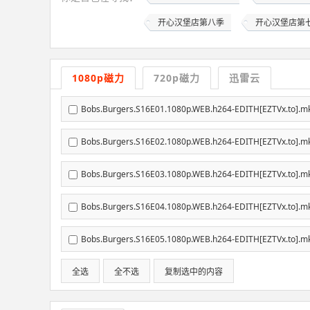
开心汉堡店第八季
开心汉堡店第
1080p磁力
720p磁力
迅雷云
Bobs.Burgers.S16E01.1080p.WEB.h264-EDITH[EZTVx.to].mkv
Bobs.Burgers.S16E02.1080p.WEB.h264-EDITH[EZTVx.to].mkv
Bobs.Burgers.S16E03.1080p.WEB.h264-EDITH[EZTVx.to].mkv
Bobs.Burgers.S16E04.1080p.WEB.h264-EDITH[EZTVx.to].mkv
Bobs.Burgers.S16E05.1080p.WEB.h264-EDITH[EZTVx.to].mkv
全选
全不选
复制选中的内容