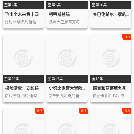
至第2集
至第1集
至第10集
柯蒂斯总统
飞出个未来第十四季
乡巴佬希尔一家的幸福生活第十五季
比利·维斯特,约翰·迪·马吉欧,凯蒂·…
凯斯·大卫,斯蒂芬妮·比翠丝,吉姆·拉…
9.0
至第20集
至第13集
全10集
瑞克和莫蒂第九季
探险活宝：支线任务
史努比露营大冒险第二季
萨沙·奈特,约翰·迪·马吉欧,汤姆·肯…
艾蒂安·凯利奇,特里·迈古林,罗伯特·…
伊恩·卡多尼,哈利·贝尔登,萨拉·乔克…
8.3
8.3
6.6