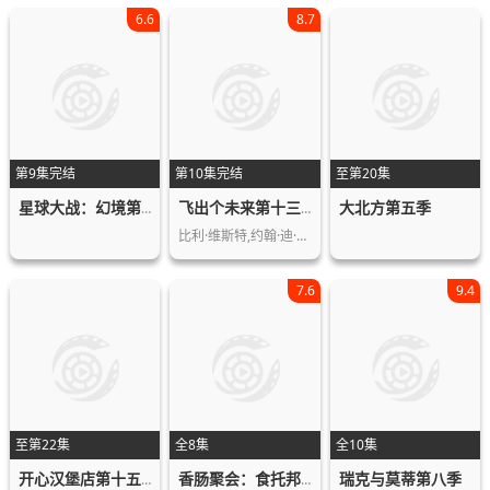
6.6
8.7
第9集完结
第10集完结
至第20集
大北方第五季
星球大战：幻境第三季
飞出个未来第十三季
比利·维斯特,约翰·迪·马吉欧,凯特蕾…
7.6
9.4
至第22集
全8集
全10集
瑞克与莫蒂第八季
开心汉堡店第十五季
香肠聚会：食托邦第二季