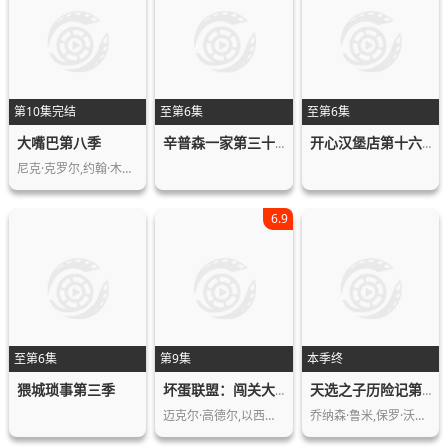
第10集完结
至第6集
至第6集
大嘴巴第八季
辛普森一家第三十七季
开心汉堡店第十六季
尼克·克罗尔,约翰·木兰尼,杰茜·克莱…
6.9
至第6集
第9集
本季终
猥城琐事第三季
坏蛋联盟：闯关大行动第一季
天选之子历险记第一季
迈克尔·高德尔,以西结·阿杰贝,劳尔·…
乔纳森·鲁米,保罗·沃尔特·豪泽,依冯…