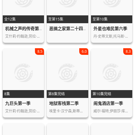
全12集
至第15集
至第10集
外星也难民第六季
机械之声的传奇第四季
恶搞之家第二十四季
艾什莉·约翰逊,劳拉·贝利,特拉维斯·…
丹·史蒂文斯,托马斯·米德蒂奇,玛丽·…
8.5
6.0
8.3
8集
第8集完结
第10集完结
九巨头第一季
地狱客栈第二季
闹鬼酒店第一季
艾什莉·约翰逊,劳拉·贝利,特拉维斯·…
埃里卡·汉宁森,斯蒂芬妮·比翠丝,艾利…
威尔·福特,伊丽莎·库伯,斯凯勒·吉桑…