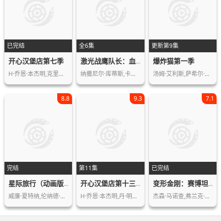
已完结
全6集
更新第9集
开心汉堡店第七季
爆炸猫第一季
激光战鹰队长：血龙第一季
H·乔恩·本杰明,克里斯汀·沙尔,大卫…
纳撒尼尔·库蒂斯,卡罗琳·福特,,伊夫…
汤姆·艾利斯,萨希尔·泽玛塔,中村苏西…
8.8
9.3
7.1
完结
第11集
已完结
星际旅行（动画版）第一季
开心汉堡店第十三季
变形金刚：赛博坦之战第三季
威廉·夏特纳,伦纳德·尼莫伊,德福雷斯…
H·乔恩·本杰明,丹·明茨,尤金·米尔…
杰森·马诺查,弗兰克·托达罗,杰克·福…