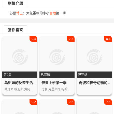
剧情介绍
苏斯
博士
：大象霍顿的小小
冒险
第一季
猜你喜欢
9.4
7.3
8.4
第9集
已完结
已完结
怪兽上班第一季
鸟姐妹的反差生活第三季
奇波和神奇动物的时代第三季
蒂凡尼·哈迪斯,黄阿丽,史蒂文·元
比利·克里斯托,约翰·古德曼,亨利·温…
9.2
7.6
7.6