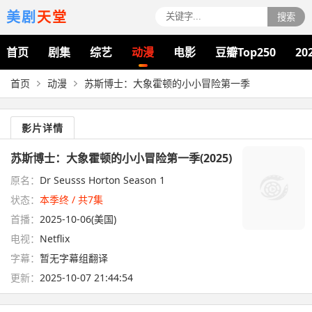
美剧
天堂
搜索
首页
剧集
综艺
动漫
电影
豆瓣Top250
20
首页
动漫
苏斯博士：大象霍顿的小小冒险第一季
影片详情
苏斯博士：大象霍顿的小小冒险第一季(2025)
原名：
Dr Seusss Horton Season 1
状态：
本季终 / 共7集
首播：
2025-10-06(美国)
电视：
Netflix
字幕：
暂无字幕组翻译
更新：
2025-10-07 21:44:54