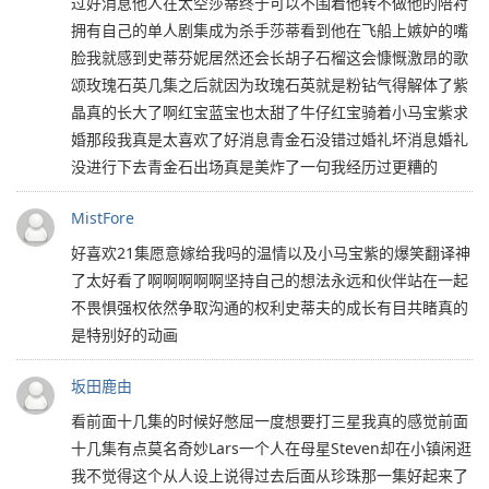
过好消息他人在太空莎蒂终于可以不围着他转不做他的陪衬
拥有自己的单人剧集成为杀手莎蒂看到他在飞船上嫉妒的嘴
脸我就感到史蒂芬妮居然还会长胡子石榴这会慷慨激昂的歌
颂玫瑰石英几集之后就因为玫瑰石英就是粉钻气得解体了紫
晶真的长大了啊红宝蓝宝也太甜了牛仔红宝骑着小马宝紫求
婚那段我真是太喜欢了好消息青金石没错过婚礼坏消息婚礼
没进行下去青金石出场真是美炸了一句我经历过更糟的
MistFore
好喜欢21集愿意嫁给我吗的温情以及小马宝紫的爆笑翻译神
了太好看了啊啊啊啊啊坚持自己的想法永远和伙伴站在一起
不畏惧强权依然争取沟通的权利史蒂夫的成长有目共睹真的
是特别好的动画
坂田鹿由
看前面十几集的时候好憋屈一度想要打三星我真的感觉前面
十几集有点莫名奇妙Lars一个人在母星Steven却在小镇闲逛
我不觉得这个从人设上说得过去后面从珍珠那一集好起来了