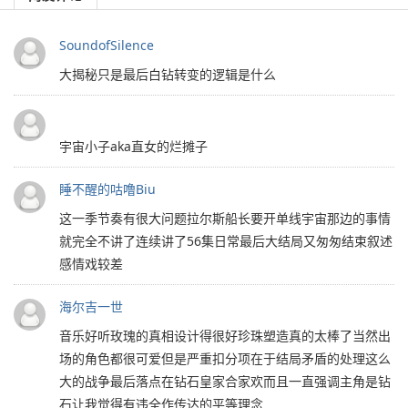
SoundofSilence
大揭秘只是最后白钻转变的逻辑是什么
宇宙小子aka直女的烂摊子
睡不醒的咕噜Biu
这一季节奏有很大问题拉尔斯船长要开单线宇宙那边的事情
就完全不讲了连续讲了56集日常最后大结局又匆匆结束叙述
感情戏较差
海尔吉一世
音乐好听玫瑰的真相设计得很好珍珠塑造真的太棒了当然出
场的角色都很可爱但是严重扣分项在于结局矛盾的处理这么
大的战争最后落点在钻石皇家合家欢而且一直强调主角是钻
石让我觉得有违全作传达的平等理念