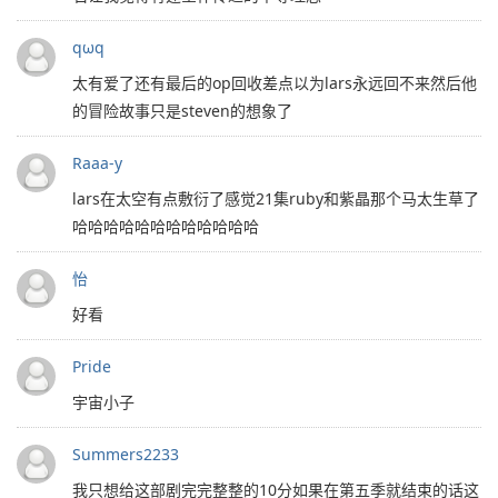
qωq
太有爱了还有最后的op回收差点以为lars永远回不来然后他
的冒险故事只是steven的想象了
Raaa-y
lars在太空有点敷衍了感觉21集ruby和紫晶那个马太生草了
哈哈哈哈哈哈哈哈哈哈哈哈
怡
好看
Pride
宇宙小子
Summers2233
我只想给这部剧完完整整的10分如果在第五季就结束的话这