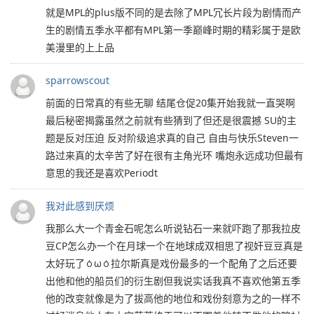
就是MPL的plus版不同的是去除了MPL冗长片段为剧情而产
生的剧情五季水平都有MPL第一季巅峰时期的精彩属于是欧
美漫里的上上品
sparrowscout
前面的日常真的有些无聊 结尾仓促20集开始我就一直哭啊
最后秘密揭露虽然之前就有些猜到了但还是很震撼 SU的主
题是反对压迫 反对阶级追求真的自己 自由与快乐Steven一
路过来真的太辛苦了好在很有主角光环 嘴炮永远成功但最有
意思的我还是喜欢Periodt
我对此感到厌烦
我那么大一个青金石呢怎么听说钻石一来就吓跑了那我拉皮
豆CP怎么办一个在月球一个在地球成双相思了视奸豆豆真是
太好玩了ㆁωㆁ拉尔斯真是戏份最多的一个配角了之后还要
出他和他的船员们的衍生剧但我说实话我真不喜欢他第五季
他的改变就像是为了拔高他的地位和戏份刻意为之的一样不