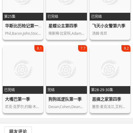
第25集
已完结
已完结
星蝶公主第四季
飞天小女警第六季
华斯比历险记第一季
Phil,Baron,John,Stocker,威尔·瑞恩,Bernad…
埃斯梅·比安科,Adam,McArthur,爱…
汤姆·肯尼
8.1
7.7
9.2
已完结
完结
第28-29-30集
大嘴巴第一季
狗狗巡逻队第一季
恶搞之家第四季
尼克·克罗尔,约翰·木兰尼,杰茜·克莱…
Devan,Cohen,Deanne,Degruijter,Christ…
塞思·麦克法兰,艾利克斯·布斯汀,米拉…
网友评论