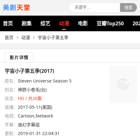
美剧
天堂
搜索
首页
剧集
综艺
动漫
电影
豆瓣Top250
20
首页
动漫
宇宙小子第五季
影片详情
宇宙小子第五季(2017)
原名：
Steven Universe Season 5
别名：
神脐小卷毛(台)
状态：
HD / 共26集
首播：
2017-05-11(美国)
电视：
Cartoon,Network
字幕：
迪幻字幕组
更新：
2019-01-31 22:04:31