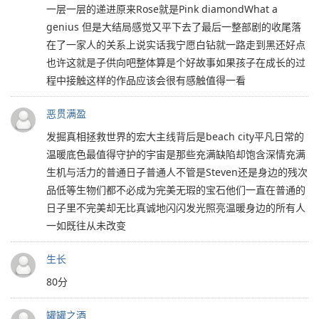
一层一层的递进原来Rose就是Pink diamondWhat a
genius 但是大结局感觉又平下去了最后一整部剧的收尾落
在了一家人的关系上说实话我宁愿白钻就一路走到黑还好点
也许这就是子供向吧整体算是个好故事如果孩子在成长的过
程中接触这样的作品应该会很有感触值得一看
恶贯满盈
发掘真相拯救世界的宏大主线背后是beach city平凡日常的
温暖底色最值得守护的宇宙是那些充满缺陷却饱含深情充满
生机与活力的普通日子普通人不管是Steven还是身边的残次
品低等生物们都不必成为完美无瑕的宝石他们一直在普通的
日子里不完美却无比真诚地闪闪发光照亮温暖身边的所有人
一如既往从未改变
生长
80分
罐罐之酒