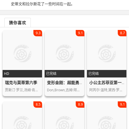
史蒂文和拉尔斯花了一些时间在一起。
猜你喜欢
9.3
9.1
8.7
HD
已完结
已完结
瑞克与莫蒂第六季
变形金刚：超能勇士第一季
小公主苏菲亚第一季
贾斯汀·罗兰,汤姆·肯尼,塔伊加·维迪…
Don,Brown,吉姆·拜恩尼斯,加里·切克
阿芮尔·温特,黛西·罗斯·布莱内斯,扎…
8.5
8.9
9.1