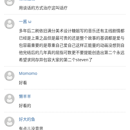
用谈话的方式治疗这叫话疗
一酱 ω
多年后二刷依旧满分美术设计糖姐写的音乐还有主线剧情都
已经是上乘之品但是最可贵的还是整个故事的基调都是爱与
包容最重要的是尊重自己爱自己这样正能量的动画没想到自
他完结后的几年真的屈指可数更不要提能创造出第二个永远
希望求同存异包容大家的第二个steven了
Momomo
好看
懒羊羊
好看的
好大的鱼
有点儿没意思