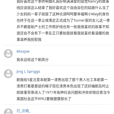
我好喜欢这个季终啊婚礼真好啊满满爱的感觉Nancy的故事
线应该就这么结束了我好喜欢这个自由自在的姑娘什么当了
少女妈妈一辈子就毁了这种论调呵呵要幸福啊小May的身份
也终于在这一季尘埃落定正式成为了Turner家的女儿这一季
并不都是助产士的工作照护线也有一些我很喜欢的故事不知
道还会不会有下一季反正只要拍我就看我就喜欢看温暖的故
事滋养我抚慰我
MissJoe
我永远给这个剧高分
Jing L Spriggs
剧我给5星注意本剧第一渣男出现了那个黑人社工本剧第一
渣男打着基督徒的幌子现在渣男本色出现了还好编剧及时止
损故事背景进入了1971年各种社会问题和冲突却很应景当今
美国社会这不RFK2要做健康部长了
已_注销_