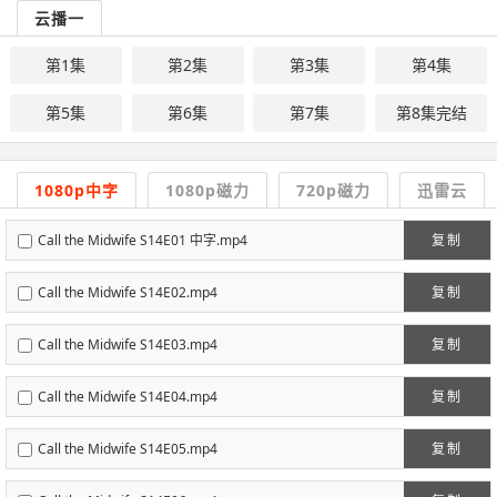
云播一
第1集
第2集
第3集
第4集
第5集
第6集
第7集
第8集完结
1080p中字
1080p磁力
720p磁力
迅雷云
Call the Midwife S14E01 中字.mp4
复制
Call the Midwife S14E02.mp4
复制
Call the Midwife S14E03.mp4
复制
Call the Midwife S14E04.mp4
复制
Call the Midwife S14E05.mp4
复制