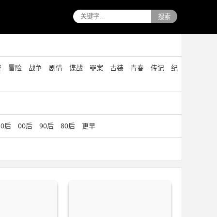
搜索
疑
冒险
战争
剧情
谍战
罪案
古装
青春
传记
纪
10后
00后
90后
80后
更早