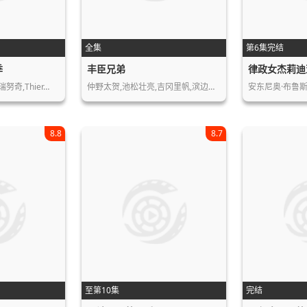
全集
第6集完结
季
丰臣兄弟
律政女杰莉迪
努奇,Thier…
仲野太贺,池松壮亮,吉冈里帆,滨边美波…
安东尼奥·布鲁斯
8.8
8.7
至第10集
完结