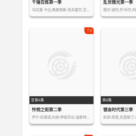
千锤百炼第一季
乱世微光第一季
马拉基·卡比,弗朗西斯·洛夫霍尔,艾琳…
蓓尔·波利,乔·科尔,
7.9
至第6集
第8集
怜悯之街第二季
镀金时代第三季
乔什·拉德诺,玛丽·伊丽莎白·温斯特…