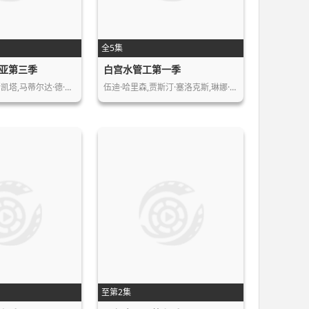
全5集
亚第三季
白宫水管工第一季
凯塔,马蒂尔达·德·…
伍迪·哈里森,贾斯汀·塞洛克斯,琳娜·…
至第2集