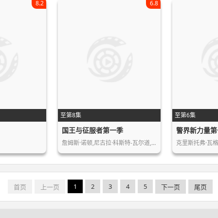
8.2
6.8
至第8集
至第6集
国王与征服者第一季
警界新力量第
詹姆斯·诺顿,尼古拉·科斯特-瓦尔道,…
克里斯托弗·瓦格林,
1
2
3
4
5
首页
上一页
下一页
尾页