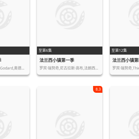
至第6集
至第12集
季
法兰西小镇第一季
法兰西小镇第
,Godard,奥德…
罗宾·瑞努奇,尼古拉斯·高布,法朗西斯…
罗宾·瑞努奇,Thie
8.3