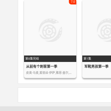
7.0
第8集完结
第1集
从前有个刺客第一季
军靴男孩第一季
皮奥·马麦,爱丽丝·伊萨,雅恩·盖尔,…