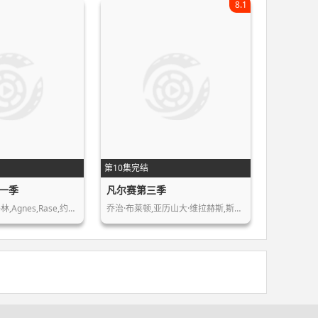
8.1
第10集完结
一季
凡尔赛第三季
Agnes,Rase,约…
乔治·布莱顿,亚历山大·维拉赫斯,斯图…