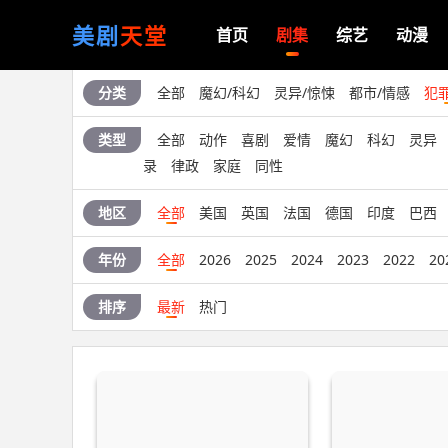
美剧
天堂
首页
剧集
综艺
动漫
分类
全部
魔幻/科幻
灵异/惊悚
都市/情感
犯
类型
全部
动作
喜剧
爱情
魔幻
科幻
灵异
录
律政
家庭
同性
地区
全部
美国
英国
法国
德国
印度
巴西
年份
全部
2026
2025
2024
2023
2022
20
排序
最新
热门