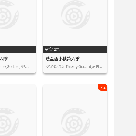
至第12集
四季
法兰西小镇第六季
rry,Godard,奥德…
罗宾·瑞努奇,Thierry,Godard,尼古…
7.2