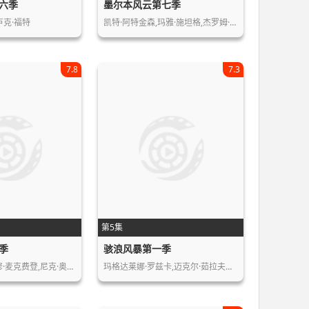
六季
墨尔本风云第七季
s,卢克·福特
凯特·阿特金森,玛雅·施坦格,杰罗姆·…
7.8
7.3
第5集
季
骇浪风暴第一季
修·麦克费登,尼克·奥…
玛格达莱娜·罗兹卡,迈克尔·茹拉夫斯…