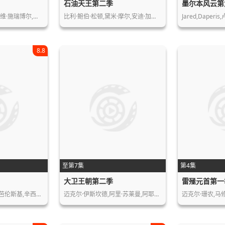
石油天王第二季
墨尔本风云第
列维·施瑞博尔,…
比利·鲍伯·松顿,黛米·摩尔,安迪·加…
Jared,Daperi
8.8
至第7集
第4集
大卫王朝第二季
雷殛元首第一
凯莉·库恩,克里斯汀·芭伦斯基,辛西娅…
迈克尔·伊斯坎德,阿里·苏莱曼,阿耶莱…
迈克尔·珊农,马