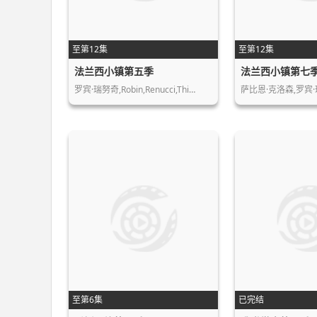
至第12集
至第12集
法兰西小镇第五季
法兰西小镇第七
罗宾·瑞努奇,Robin,Renucci,Thi…
萨比恩·克洛森,罗宾·瑞
至第6集
已完结