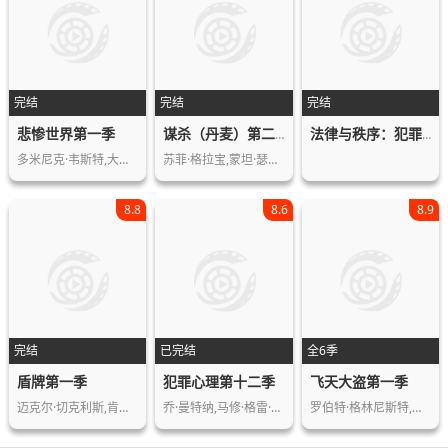
完结
完结
完结
悲惨世界第一季
谋杀（丹麦）第二季
法律与秩序：犯罪倾向第二季
多米尼克·韦斯特,大卫·奥伊罗,莉莉·…
苏菲·格拉宝,蒙坦·瑟贝尔,Anne,Ma…
8.8
8.6
8.9
完结
已完结
全6季
盾牌第一季
犯罪心理第十二季
飞天大盗第一季
迈克尔·切克利斯,肯尼·约翰逊,杰·卡…
乔·曼特纳,马修·格雷·古柏勒,A·J…
罗伯特·格林尼斯特,罗伯特·沃恩,罗比…