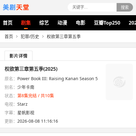
美剧
天堂
搜索
首页
剧集
综艺
动漫
电影
豆瓣Top250
20
首页
犯罪/历史
权欲第三章第五季
影片详情
权欲第三章第五季(2025)
原名：
Power Book III: Raising Kanan Season 5
别名：
少年卡南
状态：
第8集完结 / 共10集
电视：
Starz
字幕：
星帆影视
更新：
2026-08-08 11:16:16