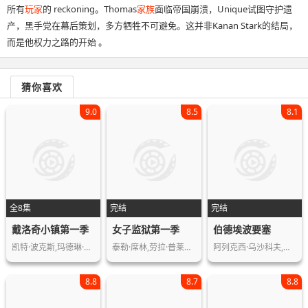
所有
玩家
的 reckoning。Thomas
家族
面临帝国崩溃，Unique试图守护遗
产，黑手党在幕后策划，多方牺牲不可避免。这并非Kanan Stark的结局，
而是他权力之路的开始 。
猜你喜欢
9.0
8.5
8.1
全8集
完结
完结
戴洛奇小镇第一季
女子监狱第一季
伯德埃波要塞
凯特·波克斯,玛德琳·萨米,艾丽西娅·…
泰勒·席林,劳拉·普莱潘,贾森·比格斯…
阿列克西·乌沙科夫,斯维特兰娜·伊万…
8.8
8.7
8.8