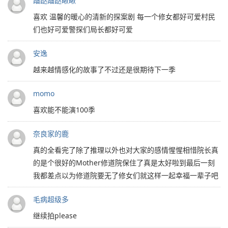
蹓跶蹓跶瞅瞅
喜欢 温馨的暖心的清新的探案剧 每一个修女都好可爱村民
们也好可爱警探们局长都好可爱
安逸
越来越情感化的故事了不过还是很期待下一季
momo
喜欢能不能演100季
奈良家的鹿
真的全看完了除了推理以外也对大家的感情惺惺相惜院长真
的是个很好的Mother修道院保住了真是太好啦到最后一刻
我都差点以为修道院要无了修女们就这样一起幸福一辈子吧
毛病超级多
继续拍please