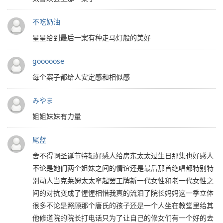
不吃奶油
星星给到最后一案有种走马灯般的美好
gooooose
每个案子都给人安定感和相似感
みやま
姐姐妹妹有力量
尾蓝
舍不得啊圣诞节特辑好感人给房东太太过生日那集也好感人
不论是她们两个姐妹之间的情谊还是最后那首绝唱都特别特
别动人当克莱姆太太拿起罢工牌新一代女性和老一代女性之
间的对抗变成了惺惺相惜我真的流泪了院长妈妈这一季立体
很多不论是照顾那个唐氏的孩子还是一个人坐在教堂里给其
他修道院的院长打电话只为了让自己的修女们有一个好的去