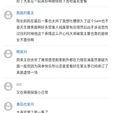
好了大家在一起真好啊继续拍下去吧喜欢爱看
跑路的戴夫
院长妈妈在最后一集也太帅了我想吐槽很久了这个Sam也不
是天生微笑唇啊好多受害人纯属罪有应得然后凶手诉说悲伤
过往的时候他这个表情这么开心吗大哥破案主要也靠的是修
女不靠你啊
眼屎刘
原来主创去世了难怪感觉剧里剧外都在力挽狂澜虽然悬疑方
面一般但因为简单快乐所以还是爱看好在第五季已经续订了
真是虚惊一场
zzz
又在萌萌探案小日常
番茄也是月
太喜欢罢工那一集了