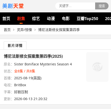
美剧
天堂
搜索
首页
剧集
综艺
动漫
电影
豆瓣Top250
20
首页
灵异/惊悚
博尼法斯修女探案集第四季
影片详情
博尼法斯修女探案集第四季(2025)
原名：
Sister Boniface Mysteries Season 4
状态：
全8集 / 共8集
首播：
2025-08-19(英国)
电视：
BritBox
字幕：
好剧压制
更新：
2026-06-13 21:20:32