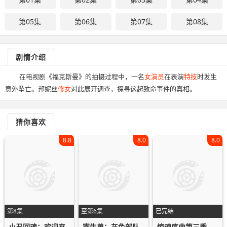
第05集
第06集
第07集
第08集
剧情介绍
在电视剧《福克斯曼》的拍摄过程中，一名
女演员
在表演
特技
时发生
意外坠亡。邦妮丝
修女
对此展开调查，探寻这起致命事件的真相。
猜你喜欢
8.8
8.0
8.0
第8集
至第6集
已完结
惊魂序曲第三季