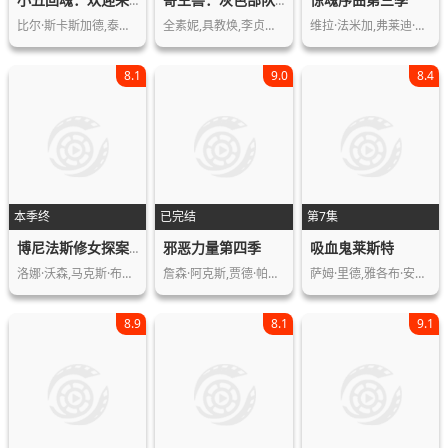
小丑回魂：欢迎来到德里镇第一季
寄生兽：灰色部队第一季
比尔·斯卡斯加德,泰勒·佩奇,詹姆斯·…
全素妮,具教焕,李贞贤,权海骁,金仁权,…
维拉·法米加,弗莱迪·海默,内斯特·卡…
8.1
9.0
8.4
本季终
已完结
第7集
邪恶力量第四季
吸血鬼莱斯特
博尼法斯修女探案集第二季
洛娜·沃森,马克斯·布朗,米兰达·莱森…
詹森·阿克斯,贾德·帕达里克,米沙·克…
萨姆·里德,雅各布·安德森,阿萨德·扎…
8.9
8.1
9.1