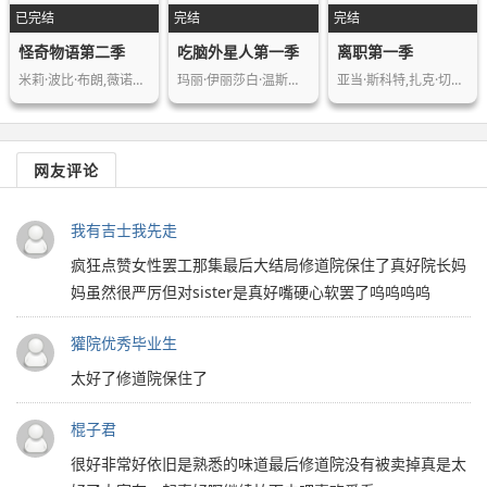
已完结
完结
完结
怪奇物语第二季
吃脑外星人第一季
离职第一季
米莉·波比·布朗,薇诺娜·瑞德,大卫·…
玛丽·伊丽莎白·温斯特德,艾伦·特维…
亚当·斯科特,扎克·切利,布丽特·洛薇…
网友评论
我有吉士我先走
疯狂点赞女性罢工那集最后大结局修道院保住了真好院长妈
妈虽然很严厉但对sister是真好嘴硬心软罢了呜呜呜呜
獾院优秀毕业生
太好了修道院保住了
棍子君
很好非常好依旧是熟悉的味道最后修道院没有被卖掉真是太