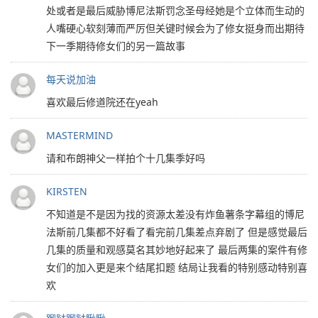
处或者是最后威胁博尼法斯罚念圣母经她是个立体而生动的
人嘴硬心软刻薄而严厉但关键时候会为了修女挺身而出期待
下一季期待修女们的另一篇故事
每天说加油
喜欢最后修道院还在yeah
MASTERMIND
请和布朗神父一样拍个十几集季好吗
KIRSTEN
不知道是不是因为找的资源太差没有炸鱼薯条字幕组的博尼
法斯前几集都不好看了看完前几集差点弃剧了 但是感觉最后
几集的质量和观感莫名其妙地好起来了 最后两集的案件有修
女们的加入更是来个结尾扣题 结局让我看的特别感动特别喜
欢