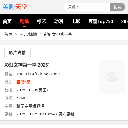
美剧
天堂
搜索
首页
剧集
综艺
动漫
电影
豆瓣Top250
20
首页
灵异/惊悚
彩虹女神第一季
影片详情
彩虹女神第一季(2025)
原名：
The Iris Affair Season 1
状态：
至第6集
首播：
2025-10-16(英国)
电视：
Now
字幕：
暂无字幕组翻译
更新：
2025-11-05 09:18:54 / 周六更新