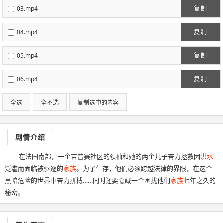
03.mp4
复制
04.mp4
复制
05.mp4
复制
06.mp4
复制
全选
全不选
复制选中的内容
剧情介绍
在法国南部，一个吉普赛社区的领袖和她的两个儿子奋力拯救因
洪水
泛滥而面临被驱逐的
家族
。为了生存，他们必须跨越法律的界限，在这个
黑暗危险的世界中奋力拼搏……同时还要隐藏一个困扰他们
家族
七年之久的
秘密。