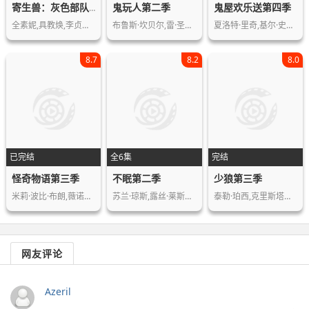
鬼玩人第二季
鬼屋欢乐送第四季
寄生兽：灰色部队第一季
全素妮,具教焕,李贞贤,权海骁,金仁权,…
布鲁斯·坎贝尔,雷·圣蒂亚戈,达娜·德…
夏洛特·里奇,基尔·史密斯·拜诺,马修…
8.7
8.2
8.0
已完结
全6集
完结
怪奇物语第三季
不眠第二季
少狼第三季
米莉·波比·布朗,薇诺娜·瑞德,大卫·…
苏兰·琼斯,露丝·莱斯利,加里·刘易斯…
泰勒·珀西,克里斯塔尔·里德,迪伦·奥…
网友评论
Azeril