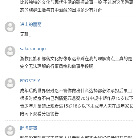
比较独特的文化与现代生活的碰撞故事一般 不过对这类游离
态的族群生活与其中潜藏的困境多少有好奇
进击的丽丽
无聊_
sakurananjo
游牧民族和部落文化好像永远都踩在我的理解痛点上️真的是
完全无法理解的行事风格和做事手段啊
FROSTFLY
成年后的世界很残忍不管你做出什么选择都必须承担后果且
很多时候身不由己剧情犯罪悬疑70分中规中矩作品15岁以下
青少年儿童禁止观看满15岁18岁以下未成年人需在成年家长
陪同下观看分级警告
胖虎哥哥
颜值没有就算了吉普赛人从老到小都不会好好说话吗开口就