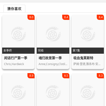
猜你喜欢
8.0
8.4
8.4
本季终
完结
第7集
闲话行尸第一季
魂归故里第一季
吸血鬼莱斯特
Chris,Hardwick
Anne,Consigny,Clotilde,Hesme,Céline,…
萨姆·里德,雅各布·安德森,阿萨德·扎…
8.9
8.5
8.3