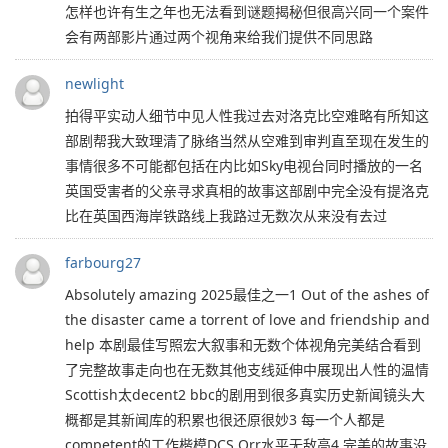
怎样也许有生之年也无法看到谜题揭秘但很高兴同一个案件
会有两部影片通过两个视角来给我们提供不同思路
newlight
拍得平实动人细节中见人性我过去对洛克比空难略有所知这
部剧帮我大致理清了脉络当然从空难到审判直至现在发生的
事情很多不可能都包括在内比如Sky电视台同时播放的一名
英国受害者的父亲寻求真相的故事这部剧中完全没有提洛克
比在英国西海岸铁路线上我路过无数次从来没有去过
farbourg27
Absolutely amazing 2025最佳之一1 Out of the ashes of
the disaster came a torrent of love and friendship and
help 本剧最佳写照宏大叙事和无数个体视角完美结合看到
了完整故事走向也在无数其他支线延伸中展现出人性的温情
Scottish太decent2 bbc的剧用到很多真实历史新闻镜头大
概都是其新闻库的积累也很还原很妙3 每一个人都是
competent的工作楷模DCS Orr水平无敌高4 完美的故事没