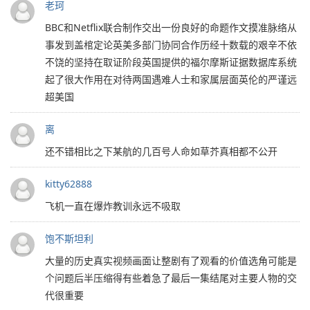
老珂
BBC和Netflix联合制作交出一份良好的命题作文摸准脉络从
事发到盖棺定论英美多部门协同合作历经十数载的艰辛不依
不饶的坚持在取证阶段英国提供的福尔摩斯证据数据库系统
起了很大作用在对待两国遇难人士和家属层面英伦的严谨远
超美国
离
还不错相比之下某航的几百号人命如草芥真相都不公开
kitty62888
飞机一直在爆炸教训永远不吸取
饱不斯坦利
大量的历史真实视频画面让整剧有了观看的价值选角可能是
个问题后半压缩得有些着急了最后一集结尾对主要人物的交
代很重要