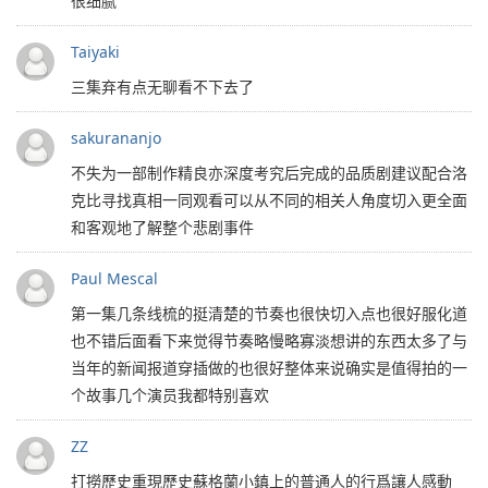
很细腻
Taiyaki
三集弃有点无聊看不下去了
sakurananjo
不失为一部制作精良亦深度考究后完成的品质剧建议配合洛
克比寻找真相一同观看可以从不同的相关人角度切入更全面
和客观地了解整个悲剧事件
Paul Mescal
第一集几条线梳的挺清楚的节奏也很快切入点也很好服化道
也不错后面看下来觉得节奏略慢略寡淡想讲的东西太多了与
当年的新闻报道穿插做的也很好整体来说确实是值得拍的一
个故事几个演员我都特别喜欢
ZZ
打撈歷史重現歷史蘇格蘭小鎮上的普通人的行爲讓人感動