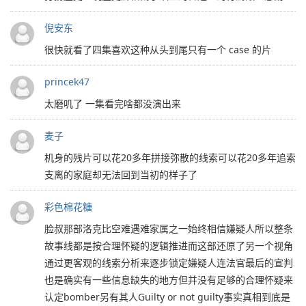
倪安东
很快就看了四集喜欢这种从头到尾只有一个 case 的片
princek47
太磨叽了 一集看完啥都没演出来
麦子
机身的残片可以花20多年拼接弥散的线索可以花20多年追索
支离的家庭却无法回到当初的样子了
彩色棉花糖
脸叔那部洛克比空难遇难家属之一始终相信嫌疑人所以整条
故事线都是按合理怀疑的逻辑推进而这部还原了另一个视角
通过更客观的线索分析来逐步锁定嫌疑人连法官最后的宣判
也是确实有一些信息缺失的地方但并没有足够的合理怀疑来
认定bomber另有其人Guilty or not guilty事实真相到底是