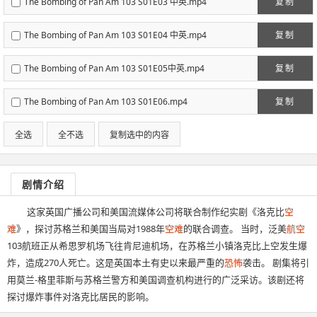
The Bombing of Pan Am 103 S01E03 中英.mp4
复制
The Bombing of Pan Am 103 S01E04 中英.mp4
复制
The Bombing of Pan Am 103 S01E05中英.mp4
复制
The Bombing of Pan Am 103 S01E06.mp4
复制
全选
全不选
复制选中的内容
剧情介绍
这家英国广播公司和美国流媒体公司将联合制作纪实剧《洛克比
空
难
》，探讨苏格兰和美国当局对1988年
空难
的联合调查。 当时，泛美
航空
103航班正从希思罗机场飞往肯尼迪机场，在苏格兰小镇洛克比上空发生爆
炸，造成270人死亡。这是英国本土有史以来最严重的
恐怖
袭击。 剧集将引
用莫兰-格里菲斯与苏格兰警方和美国调查机构进行的广泛采访。该剧还将
探讨爆炸事件对洛克比居民的影响。