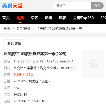
美剧
天堂
搜索
首页
剧集
综艺
动漫
电影
豆瓣Top250
20
首页
灵异/惊悚
泛美航空103航班爆炸案第一季
影片详情
泛美航空103航班爆炸案第一季(2025)
原名：
The Bombing of Pan Am 103 Season 1
别名：
洛克比空难事件 / 洛克比空难 / Lockerbie
状态：
第6集 / 共6集
首播：
2025-05-18(美国 / 英国 /)
电视：
BBC
字幕：
好剧压制
更新：
2025-06-11 16:46:18