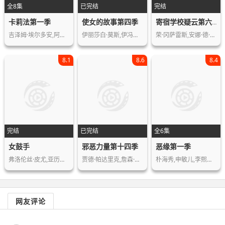
全8集
已完结
完结
卡莉法第一季
使女的故事第四季
寄宿学校疑云第六季
吉泽姆·埃尔多安,阿莱·里阿尼,兰斯洛…
伊丽莎白·莫斯,伊冯娜·斯特拉霍夫斯…
荣·冈萨雷斯,安娜·德·阿玛斯,马丁尼…
8.1
8.6
8.4
完结
已完结
全6集
女鼓手
邪恶力量第十四季
恶缘第一季
弗洛伦丝·皮尤,亚历山大·斯卡斯加德…
贾德·帕达里克,詹森·阿克斯,米沙·克…
朴海秀,申敏儿,李熙俊,金成畇,李光洙,…
网友评论