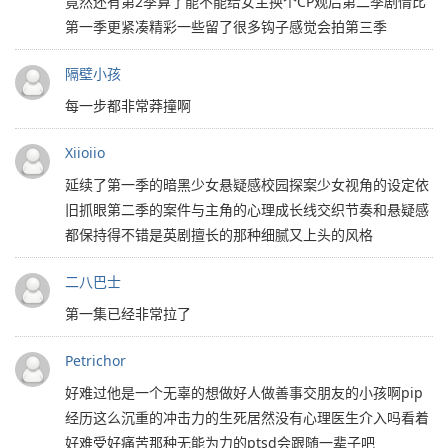
竟然还有第2季算了能不能给女主换个CP观后第二季剧情比
第一季更紧凑精彩一些留了很多钩子感觉会拍第三季
隔壁小孩
每一步都非常莽撞啊
Xiioiio
延续了第一季的暗黑少女悬疑感校园探案少女视角的设定依
旧抓眼第二季的案件与主角的心理成长线交织节奏和悬疑感
都保持得不错是英剧擅长的那种细腻又上头的风格
二八巴士
第一集已经非常拉了
Petrichor
好难过他是一个无辜的想做好人做善事交朋友的小孩啊pip
经历这么沉重的冲击力的生死居然没有心理医生介入吗看着
好难受好痛苦那种无能为力的ptsd会跟随一辈子吧