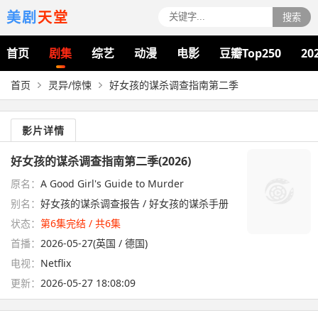
美剧
天堂
搜索
首页
剧集
综艺
动漫
电影
豆瓣Top250
20
首页
灵异/惊悚
好女孩的谋杀调查指南第二季
影片详情
好女孩的谋杀调查指南第二季(2026)
原名：
A Good Girl's Guide to Murder
别名：
好女孩的谋杀调查报告 / 好女孩的谋杀手册
状态：
第6集完结 / 共6集
首播：
2026-05-27(英国 / 德国)
电视：
Netflix
更新：
2026-05-27 18:08:09