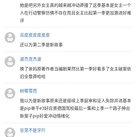
她是吧另外女主真的越来越冲动莽撞了这季基本是女主一个
人在行动警察仿佛不存在而且女主比起第一季更加激进好难
评
瓜皮皮皮皮皮皮
还以为第二季是新故事
波杰克杰波
换了亲妈原著作者当编剧果然比第一季好看多了女主破案依
旧全靠莽哈哈
树莓雪芭
我以为是新故事原来还是接续上季庭审和证人失踪并进基本
是pip单干e3好应景德国驾校最后一集和上季一个路子抻出
新案子pip好爱冲动情绪化
豆芽不是牙吖