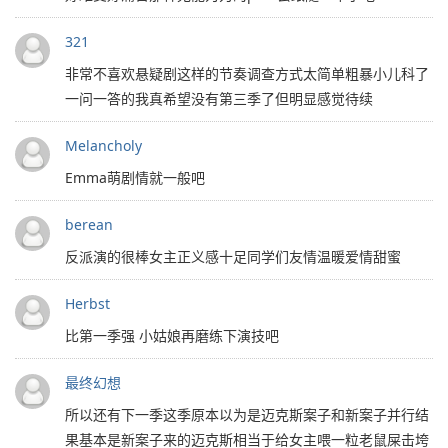
321
非常不喜欢悬疑剧这样的节奏调查方式太简单粗暴小儿科了
一问一答的我真希望没有第三季了但明显感觉待续
Melancholy
Emma萌剧情就一般吧
berean
反派演的很棒女主正义感十足同学们友情温暖爱情甜蜜
Herbst
比第一季强 小姑娘再磨练下演技吧
最终幻想
所以还有下一季这季原本以为是迈克斯案子和新案子并行结
果基本是新案子来的迈克斯相当于给女主喂一粒老鼠屎击垮