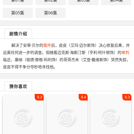
第05集
第06集
剧情介绍
解决了安蒂·贝尔的
案件
后，皮皮（艾玛·迈尔斯饰）决心修复后果，并
远离任何进一步的调查。但随着迈克斯·海斯汀斯（亨利·阿什顿饰）的
审判
临近，康纳（祖德·摩根-科利饰）的哥哥杰米（艾登·戴维斯饰）突然失踪，
皮皮不得不争分夺秒地寻找他。
猜你喜欢
8.3
8.4
8.3