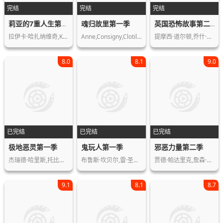
完结
完结
完结
魂归故里第一季
莉亚的7重人生第一季
英国恐怖故事第二季
拉伊卡·哈扎纳维奇,Khalil,Gharb…
Anne,Consigny,Clotilde,Hesme,Céline,…
提摩西·道尔顿,乔什·哈奈特,伊娃·格…
8.0
8.1
9.0
已完结
已完结
已完结
极地恶灵第一季
鬼玩人第一季
邪恶力量第二季
杰瑞德·哈里斯,托比亚斯·门基斯,塞伦…
布鲁斯·坎贝尔,雷·圣蒂亚戈,达娜·德…
贾德·帕达里克,詹森·阿克斯,杰弗里·…
9.1
8.1
8.7