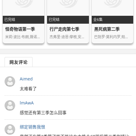
已完结
已完结
全6集
怪奇物语第一季
行尸走肉第七季
黑死病第二季
米莉·波比·布朗,薇诺娜·瑞德,大卫·…
杰弗里·迪恩·摩根,安德鲁·林肯,劳伦…
巴勃罗·莫利内罗,帕特里夏·洛佩斯·…
网友评论
Aimed
太难看了
lmAwA
感觉还有第三季怎么回事
绑定销售我恨