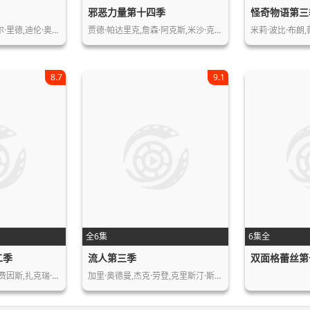
邪恶力量第十四季
怪奇物语第三
·里德,迪伦·奥…
贾德·帕达里克,詹森·阿克斯,米沙·克…
米莉·波比·布朗,
8.7
9.1
全6集
6集全
二季
流人第三季
双面格蕾丝第
费因斯,扎克瑞·…
加里·奥德曼,杰克·劳登,克里斯汀·斯…