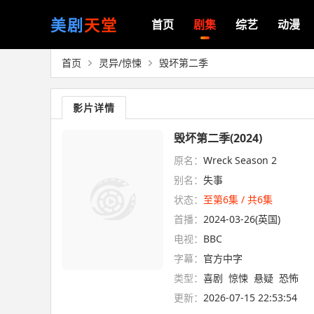
美剧
天堂
首页
剧集
综艺
动漫
首页
灵异/惊悚
毁坏第二季
影片详情
毁坏第二季(2024)
原名：
Wreck Season 2
别名：
失事
状态：
至第6集 / 共6集
首播：
2024-03-26(英国)
电视：
BBC
字幕：
官方中字
类型：
喜剧
惊悚
悬疑
恐怖
更新：
2026-07-15 22:53:54