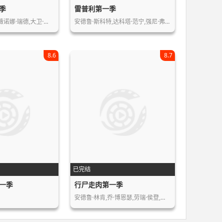
季
雷普利第一季
薇诺娜·瑞德,大卫·…
安德鲁·斯科特,达科塔·范宁,强尼·弗…
8.6
8.7
已完结
一季
行尸走肉第一季
安德鲁·林肯,乔·博恩瑟,劳瑞·侯登,…