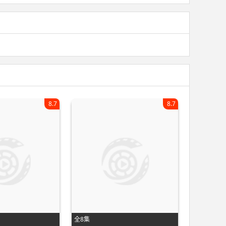
8.7
8.7
全8集