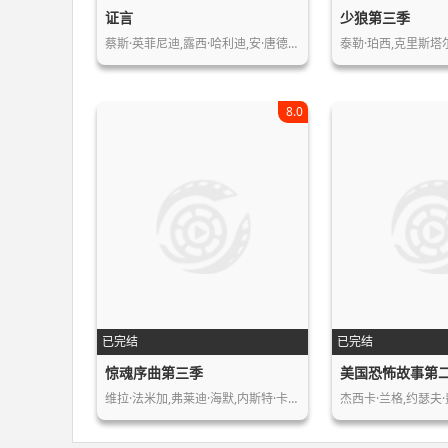
证言
少狼第三季
蔡斯·英菲尼迪,露西·哈利迪,安·唐德…
泰勒·珀西,克里斯塔尔
8.0
已完结
已完结
惊魂序曲第三季
美国恐怖故事第
维拉·法米加,弗莱迪·海默,内斯特·卡…
杰西卡·兰格,约瑟夫·