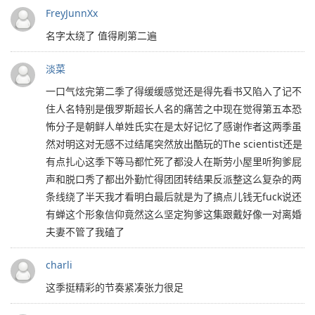
FreyJunnXx
️名字太绕了 值得刷第二遍
淡菜
一口气炫完第二季了得缓缓感觉还是得先看书又陷入了记不
住人名特别是俄罗斯超长人名的痛苦之中现在觉得第五本恐
怖分子是朝鲜人单姓氏实在是太好记忆了感谢作者这两季虽
然对明这对无感不过结尾突然放出酷玩的The scientist还是
有点扎心这季下等马都忙死了都没人在斯劳小屋里听狗爹屁
声和脱口秀了都出外勤忙得团团转结果反派整这么复杂的两
条线绕了半天我才看明白最后就是为了搞点儿钱无fuck说还
有蝉这个形象信仰竟然这么坚定狗爹这集跟戴好像一对离婚
夫妻不管了我磕了
charli
这季挺精彩的节奏紧凑张力很足