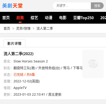
美剧
天堂
搜索
首页
剧集
综艺
动漫
电影
豆瓣Top250
20
首页
灵异/惊悚
流人第二季
影片详情
流人第二季(2022)
原名：
Slow Horses Season 2
别名：
翻盘特工队(港) / 外放特务组(台) / 驽马 / 下等马 / 慢马
状态：
已完结 / 共6集
首播：
2022-12-02(英国)
电视：
AppleTV
更新：
2023-01-03 22:10:41 / 周五更新