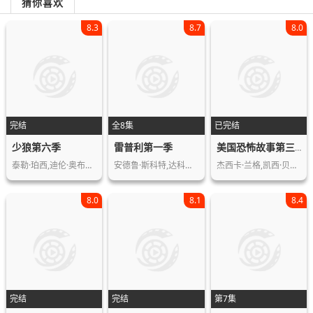
猜你喜欢
8.3
8.7
8.0
完结
全8集
已完结
少狼第六季
雷普利第一季
美国恐怖故事第三季
泰勒·珀西,迪伦·奥布莱恩,霍兰·罗登…
安德鲁·斯科特,达科塔·范宁,强尼·弗…
杰西卡·兰格,凯西·贝茨,莉莉·拉贝,…
8.0
8.1
8.4
完结
完结
第7集