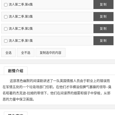
流人第二季.第4集
复制
流人第二季.第3集
复制
流人第二季.第2集
复制
流人第二季.第1集
复制
全选
全不选
复制选中的内容
剧情介绍
这部黑色幽默的间谍剧讲述了一队英国情报人员由于职业上的错误而
在军情五处的一个垃圾场部门任职。在他们才华横溢但脾气暴躁的领导--臭
名昭著的杰克逊-拉姆的带领下，他们在间谍界的烟雾和镜子中穿梭，从邪
恶的力量中保卫英国。