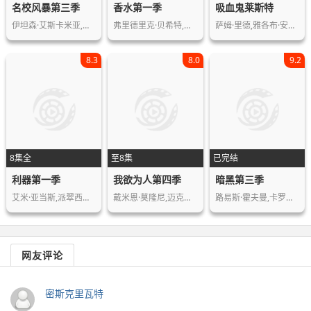
名校风暴第三季
香水第一季
吸血鬼莱斯特
伊坦森·艾斯卡米亚,米格尔·贝尔纳尔…
弗里德里克·贝希特,娜塔莉亚·别利茨…
萨姆·里德,雅各布·安德森,阿萨德·扎…
8.3
8.0
9.2
8集全
至8集
已完结
利器第一季
我欲为人第四季
暗黑第三季
艾米·亚当斯,派翠西娅·克拉克森,克里…
戴米恩·莫隆尼,迈克尔·索恰,勒诺拉·…
路易斯·霍夫曼,卡罗莉内·艾希霍恩,玛…
网友评论
密斯克里瓦特