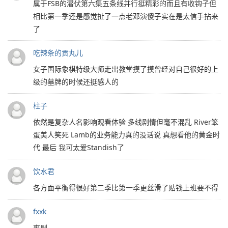
属于FSB的潜伏第六集五条线并行挺精彩的而且有收钩子但
相比第一季还是感觉扯了一点老邓演傻子实在是太信手拈来
了
吃辣条的贡丸儿
女子国际象棋特级大师走出教堂摸了摸曾经对自己很好的上
级的墓牌的时候还挺感人的
柱子
依然是复杂人名影响观看体验 多线剧情但毫不混乱 River笨
蛋美人笑死 Lamb的业务能力真的没话说 真想看他的黄金时
代 最后 我可太爱Standish了
饮水君
各方面平衡得很好第二季比第一季更丝滑了贴钱上班要不得
fxxk
爽剧